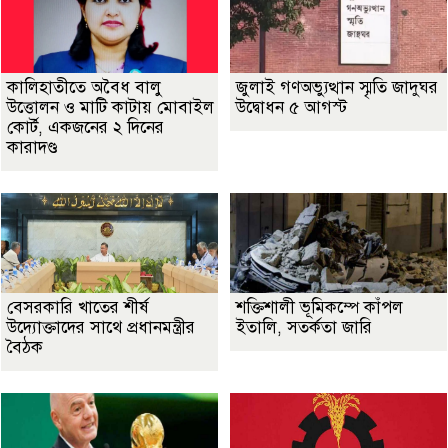
কালিহাতীতে অবৈধ বালু
জুলাই গণঅভ্যুত্থান স্মৃতি জাদুঘর
উত্তোলন ও মাটি কাটায় মোবাইল
উদ্বোধন ৫ আগস্ট
কোর্ট, একজনের ২ দিনের
কারাদণ্ড
বেসরকারি খাতের শীর্ষ
শক্তিশালী ভূমিকম্পে কাঁপল
উদ্যোক্তাদের সাথে প্রধানমন্ত্রীর
ইতালি, সতর্কতা জারি
বৈঠক