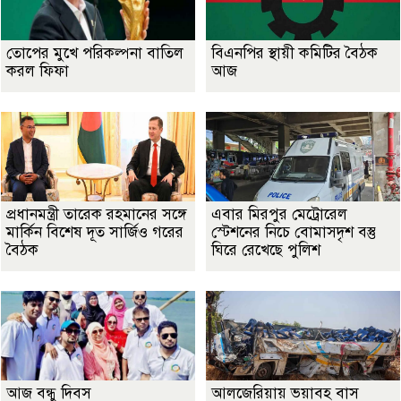
তোপের মুখে পরিকল্পনা বাতিল
বিএনপির স্থায়ী কমিটির বৈঠক
করল ফিফা
আজ
প্রধানমন্ত্রী তারেক রহমানের সঙ্গে
এবার মিরপুর মেট্রোরেল
মার্কিন বিশেষ দূত সার্জিও গরের
স্টেশনের নিচে বোমাসদৃশ বস্তু
বৈঠক
ঘিরে রেখেছে পুলিশ
আজ বন্ধু দিবস
আলজেরিয়ায় ভয়াবহ বাস