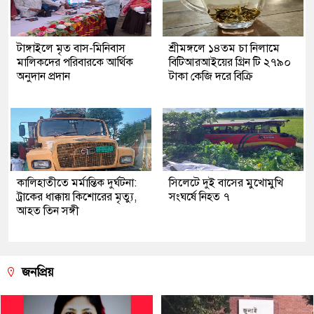
টাঙ্গাইলে মৃত বাস-মিনিবাস
শ্রীমঙ্গলে ১৪তম চা নিলামে
মালিকদের পরিবারকে আর্থিক
বিটিআরআইয়ের গ্রিন টি ২৭৯০
অনুদান প্রদান
টাকা কেজি দরে বিক্রি
কালিহাতীতে মর্মান্তিক দুর্ঘটনা:
সিলেটে দুই বাসের মুখোমুখি
ট্রাকের ধাক্কায় কিশোরের মৃত্যু,
সংঘর্ষে নিহত ৭
আহত তিন সঙ্গী
জনপ্রিয়