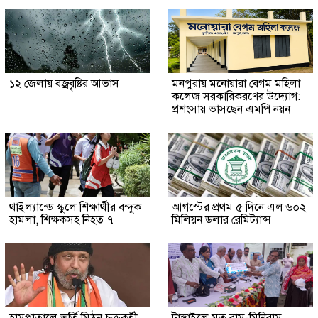
১২ জেলায় বজ্রবৃষ্টির আভাস
মনপুরায় মনোয়ারা বেগম মহিলা
কলেজ সরকারিকরণের উদ্যোগ:
প্রশংসায় ভাসছেন এমপি নয়ন
থাইল্যান্ডে স্কুলে শিক্ষার্থীর বন্দুক
আগস্টের প্রথম ৫ দিনে এল ৬০২
হামলা, শিক্ষকসহ নিহত ৭
মিলিয়ন ডলার রেমিট্যান্স
হাসপাতালে ভর্তি মিঠুন চক্রবর্তী
টাঙ্গাইলে মৃত বাস-মিনিবাস