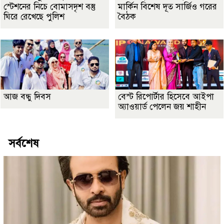
স্টেশনের নিচে বোমাসদৃশ বস্তু
মার্কিন বিশেষ দূত সার্জিও গরের
ঘিরে রেখেছে পুলিশ
বৈঠক
আজ বন্ধু দিবস
বেস্ট রিপোর্টার হিসেবে আইপা
অ্যাওয়ার্ড পেলেন জয় শাহীন
সর্বশেষ