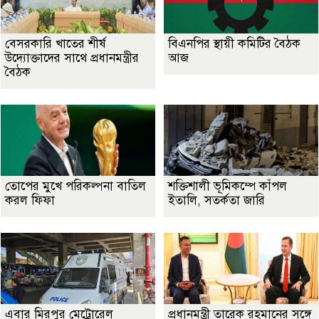
বেসরকারি খাতের শীর্ষ
বিএনপির স্থায়ী কমিটির বৈঠক
উদ্যোক্তাদের সাথে প্রধানমন্ত্রীর
আজ
বৈঠক
তোপের মুখে পরিকল্পনা বাতিল
শক্তিশালী ভূমিকম্পে কাঁপল
করল ফিফা
ইতালি, সতর্কতা জারি
এবার মিরপুর মেট্রোরেল
প্রধানমন্ত্রী তারেক রহমানের সঙ্গে