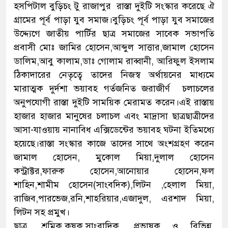
হসপিটাল বুড়িচং টু রাজাপুর রাস্তা দুইটি সংস্কার করেছে ঐ
গ্রামের পূর্ব পাড়া যুব সমাজ।বুড়িচং পূর্ব পাড়া যুব সমাজের
উদ্দ্যেগে জাতীয় পার্টির ছাত্র সমাজের সাবেক সভাপতি
প্রবাসী মোঃ জামির হোসেন,আব্দুল সাত্তার,জামাল হোসেন
ডালিম,আবু কালাম,ডাঃ গোলাম রাব্বানী, আরিফুল ইসলাম
ঠিকাদারের নেতৃত্বে তাদের নিজস্ব অর্থায়নের মাধ্যমে
মারাত্মক দুর্দশা ভয়াবহ গর্তজনিত জরাজীর্ণ চলাচলের
অনুপযোগী রাস্তা দুইটি সাময়িক মেরামত করেন।এই রাস্তায়
হাজার হাজার মানুষের চলাচল এবং মাদ্রাসা ছাত্রছাত্রীদের
আসা-যাওয়ায় নানাবিধ এক্সিডেন্টের ভয়াবহ ঘটনা ইতিমধ্যে
হয়েছে।রাস্তা সংস্কার কাজে তাদের সাথে অংশগ্রহণ করেন
জামাল হোসেন, মুকোল মিয়া,দুলাল হোসেন
কন্ট্রাক্টর,ফারুক হোসেন,আনোয়ার হোসেন,ফল
শাহিন,শামীম হোসেন(সাংবদিক),লিটন ,হেলাল মিয়া,
রাজিব,পারভেজ,রনি,শাহরিয়ার,এজা
দুল, এরশাদ মিয়া,
লিটন সহ প্রমুখ।
ছাত্র, শ্রমিক,কৃষক,সাংবাদিক, প্রভাষক ও বিভিন্ন