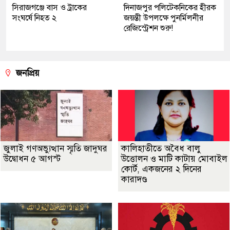
সিরাজগঞ্জে বাস ও ট্রাকের
দিনাজপুর পলিটেকনিকের হীরক
সংঘর্ষে নিহত ২
জয়ন্তী উপলক্ষে পুনর্মিলনীর
রেজিস্ট্রেশন শুরু!
জনপ্রিয়
জুলাই গণঅভ্যুত্থান স্মৃতি জাদুঘর
কালিহাতীতে অবৈধ বালু
উদ্বোধন ৫ আগস্ট
উত্তোলন ও মাটি কাটায় মোবাইল
কোর্ট, একজনের ২ দিনের
কারাদণ্ড