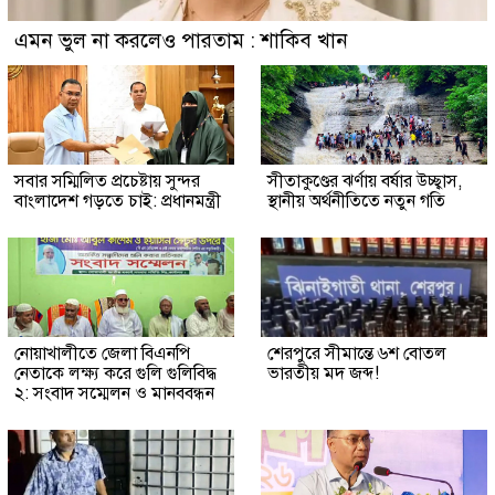
এমন ভুল না করলেও পারতাম : শাকিব খান
সবার সম্মিলিত প্রচেষ্টায় সুন্দর
সীতাকুণ্ডের ঝর্ণায় বর্ষার উচ্ছ্বাস,
বাংলাদেশ গড়তে চাই: প্রধানমন্ত্রী
স্থানীয় অর্থনীতিতে নতুন গতি
নোয়াখালীতে জেলা বিএনপি
শেরপুরে সীমান্তে ৬শ বোতল
নেতাকে লক্ষ্য করে গুলি গুলিবিদ্ধ
ভারতীয় মদ জব্দ!
২: সংবাদ সম্মেলন ও মানববন্ধন