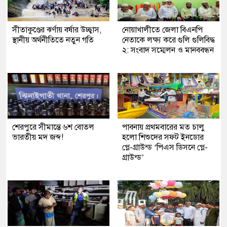
সীতাকুণ্ডের ঝর্ণায় বর্ষার উচ্ছ্বাস,
নোয়াখালীতে জেলা বিএনপি
স্থানীয় অর্থনীতিতে নতুন গতি
নেতাকে লক্ষ্য করে গুলি গুলিবিদ্ধ
২: সংবাদ সম্মেলন ও মানববন্ধন
শেরপুরে সীমান্তে ৬শ বোতল
পাবনায় প্রথমবারের মত চালু
ভারতীয় মদ জব্দ!
হলো শিশুদের সফট ইনডোর
প্লে-গ্রাউন্ড ‘পিএস ডিসনে প্লে-
গ্রাউন্ড’