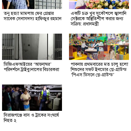
তনু হত্যা মামলায় ফের গ্রেপ্তার
একটি চক্র খুব সুকৌশলে জ্বালানি
সাবেক সেনাসদস্য হাফিজুর রহমান
সেক্টরকে অস্থিতিশীল করার জন্য
সক্রিয়: প্রধানমন্ত্রী
ডিজিএফআইয়ের ‘আয়নাঘর’
পাবনায় প্রথমবারের মত চালু হলো
পরিদর্শনে ট্রাইব্যুনালের বিচারকরা
শিশুদের সফট ইনডোর প্লে-গ্রাউন্ড
‘পিএস ডিসনে প্লে-গ্রাউন্ড’
সিরাজগঞ্জে বাস ও ট্রাকের সংঘর্ষে
নিহত ২