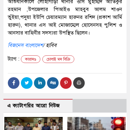
অভিযানকালে লোহাগাড়া থানার ওসি মুহাম্মদ আতিকুর
রহমান ,উপজেলার পিআইও মাহবুব আলম শাওন
ভুঁইয়া,পদুয়া ইউপি চেয়ারম্যান হারুনর রশিদ (প্রকাশ আর্মি
হারুন), থানার এস আই মোজাম্মেল হোসেনসহ পুলিশ ও
আনসার বাহিনীর সদস্যরা উপস্থিত ছিলেন।
বিজনেস বাংলাদেশ
/ হাবিব
ট্যাগ :
কারাদণ্ড
চোলাই মদ বিক্রি
এ ক্যাটাগরির আরো নিউজ