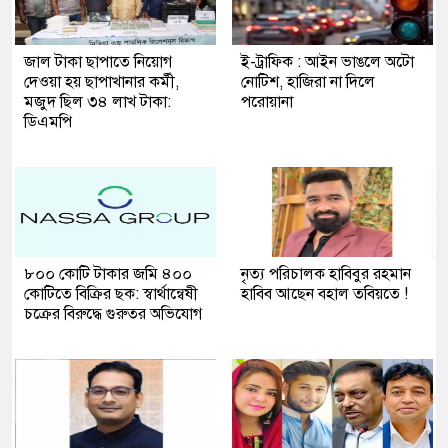
জাল টাকা ছাপাতে নিয়োগ
ই-ট্রাফিক : আইন ভাঙলে অটো
দেওয়া হয় ছাপাখানার কর্মী,
নোটিশ, হাজিরা না দিলে
মজুদ ছিল ৩৪ লাখ টাকা:
পরোয়ানা
ডিএমপি
৮০০ কোটি টাকার জমি ৪০০
নৃত্য পরিচালক হাবিবুর রহমান
কোটিতে বিক্রির ছক: স্বার্থান্বেষী
হাবিব আছেন বহাল তবিয়তে !
চক্রের বিরুদ্ধে গুরুতর অভিযোগ