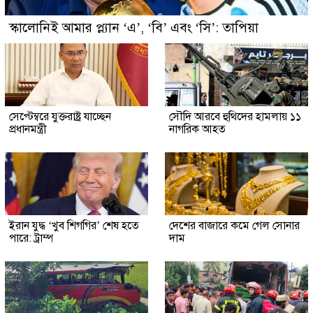
স্কালোনিই আমার প্ল্যান ‘এ’, ‘বি’ এবং ‘সি’: তাপিয়া
সেপ্টেম্বরে যুক্তরাষ্ট্র যাচ্ছেন
সৌদি আরবে হুথিদের হামলায় ১১
প্রধানমন্ত্রী
নাগরিক আহত
ইরান যুদ্ধ ‘খুব শিগগির’ শেষ হতে
দেশের বাজারে কমে গেল সোনার
পারে: ট্রাম্প
দাম