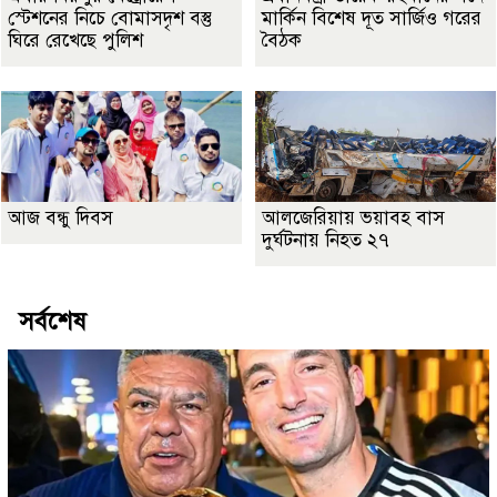
স্টেশনের নিচে বোমাসদৃশ বস্তু
মার্কিন বিশেষ দূত সার্জিও গরের
ঘিরে রেখেছে পুলিশ
বৈঠক
আজ বন্ধু দিবস
আলজেরিয়ায় ভয়াবহ বাস
দুর্ঘটনায় নিহত ২৭
সর্বশেষ