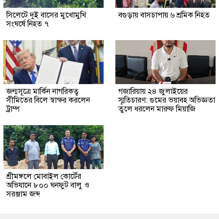
সিলেটে দুই বাসের মুখোমুখি
বগুড়ায় বাসচাপায় ৬ শ্রমিক নিহত
সংঘর্ষে নিহত ৭
জন্মসূত্রে মার্কিন নাগরিকত্ব
গজারিয়ায় ২৪ জুলাইয়ের
সীমিতের বিলে স্বাক্ষর করলেন
স্মৃতিচারণ: গুমের ভয়াবহ অভিজ্ঞতা
ট্রাম্প
তুলে ধরলেন মারুফ মিয়াজি
শ্রীমঙ্গলে মোবাইল কোর্টের
অভিযানে ৮০০ ঘনফুট বালু ও
সরঞ্জাম জব্দ