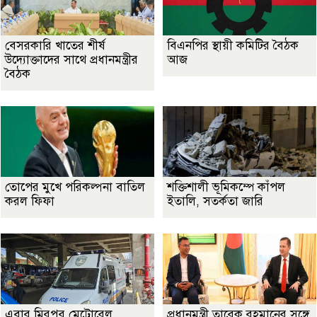
বেসরকারি খাতের শীর্ষ
বিএনপির স্থায়ী কমিটির বৈঠক
উদ্যোক্তাদের সাথে প্রধানমন্ত্রীর
আজ
বৈঠক
তোপের মুখে পরিকল্পনা বাতিল
শক্তিশালী ভূমিকম্পে কাঁপল
করল ফিফা
ইতালি, সতর্কতা জারি
এবার মিরপুর মেট্রোরেল
প্রধানমন্ত্রী তারেক রহমানের সঙ্গে