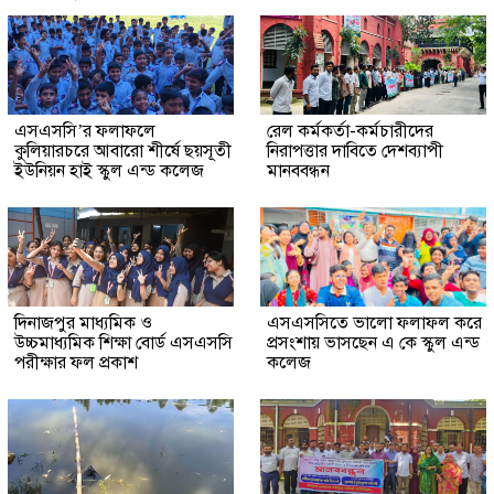
এসএসসি’র ফলাফলে
রেল কর্মকর্তা-কর্মচারীদের
কুলিয়ারচরে আবারো শীর্ষে ছয়সূতী
নিরাপত্তার দাবিতে দেশব্যাপী
ইউনিয়ন হাই স্কুল এন্ড কলেজ
মানববন্ধন
দিনাজপুর মাধ্যমিক ও
এসএসসিতে ভালো ফলাফল করে
উচ্চমাধ্যমিক শিক্ষা বোর্ড এসএসসি
প্রসংশায় ভাসছেন এ কে স্কুল এন্ড
পরীক্ষার ফল প্রকাশ
কলেজ