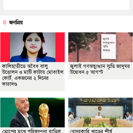
জনপ্রিয়
কালিহাতীতে অবৈধ বালু
জুলাই গণঅভ্যুত্থান স্মৃতি জাদুঘর
উত্তোলন ও মাটি কাটায় মোবাইল
উদ্বোধন ৫ আগস্ট
কোর্ট, একজনের ২ দিনের
কারাদণ্ড
তোপের মুখে পরিকল্পনা বাতিল
বেসরকারি খাতের শীর্ষ