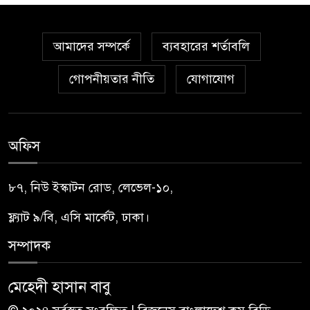
আমাদের সম্পর্কে
ব্যবহারের শর্তাবলি
গোপনীয়তার নীতি
যোগাযোগ
অফিস
৮৭, নিউ ইস্কাটন রোড, লেভেল-১০,
ফ্ল্যাট ৯/বি, এসি মার্কেট, ঢাকা।
সম্পাদক
মেহেদী হাসান বাবু