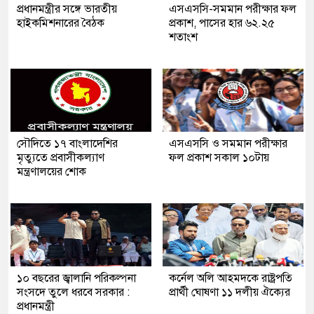
প্রধানমন্ত্রীর সঙ্গে ভারতীয়
এসএসসি-সমমান পরীক্ষার ফল
হাইকমিশনারের বৈঠক
প্রকাশ, পাসের হার ৬২.২৫
শতাংশ
সৌ‌দিতে ১৭ বাংলাদেশির
এসএসসি ও সমমান পরীক্ষার
মৃত্যুতে প্রবাসীকল্যাণ
ফল প্রকাশ সকাল ১০টায়
মন্ত্রণালয়ের শোক
১০ বছরের জ্বালানি পরিকল্পনা
কর্নেল অলি আহমদকে রাষ্ট্রপতি
সংসদে তুলে ধরবে সরকার :
প্রার্থী ঘোষণা ১১ দলীয় ঐক্যের
প্রধানমন্ত্রী