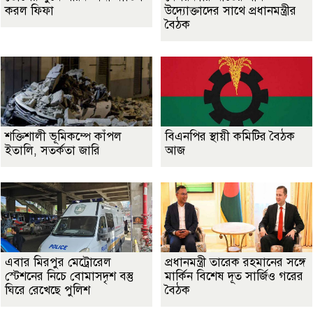
করল ফিফা
উদ্যোক্তাদের সাথে প্রধানমন্ত্রীর
বৈঠক
শক্তিশালী ভূমিকম্পে কাঁপল
বিএনপির স্থায়ী কমিটির বৈঠক
ইতালি, সতর্কতা জারি
আজ
এবার মিরপুর মেট্রোরেল
প্রধানমন্ত্রী তারেক রহমানের সঙ্গে
স্টেশনের নিচে বোমাসদৃশ বস্তু
মার্কিন বিশেষ দূত সার্জিও গরের
ঘিরে রেখেছে পুলিশ
বৈঠক