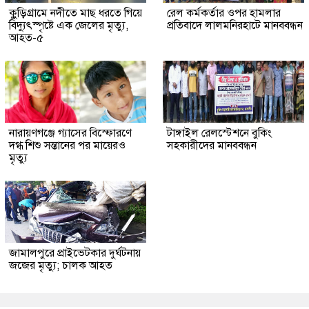
কুুড়িগ্রা‌মে নদীতে মাছ ধরতে গিয়ে
রেল কর্মকর্তার ওপর হামলার
বিদ্যুৎস্পৃষ্টে এক জেলের মৃত্যু,
প্রতিবাদে লালমনিরহাটে মানববন্ধন
আহত-৫
নারায়ণগঞ্জে গ্যাসের বিস্ফোরণে
টাঙ্গাইল রেলস্টেশনে বুকিং
দগ্ধ শিশু সন্তানের পর মায়েরও
সহকারীদের মানববন্ধন
মৃত্যু
জামালপুরে প্রাইভেটকার দুর্ঘটনায়
জজের মৃত্যু; চালক আহত