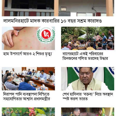
লালমনিরহাটে মাদক কারবারির ১০ বছর সশ্রম কারাদণ্ড
হাম উপসর্গে আরও ২ শিশুর মৃত্যু
‎বাগেরহাটে একই পরিবারের
তিনজনের গলিত মরদেহ উদ্ধার
নিরাপদ পানি ব্যবস্থাপনা নিশ্চিতে
শেখ হাসিনার ‘বক্তব্য’ নিয়ে অবস্থান
সহযোগিতার আশ্বাস প্রধানমন্ত্রীর
স্পষ্ট করল ভারত