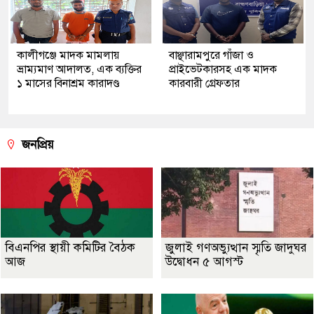
কালীগঞ্জে মাদক মামলায়
বাঞ্ছারামপুরে গাঁজা ও
ভ্রাম্যমাণ আদালত, এক ব্যক্তির
প্রাইভেটকারসহ এক মাদক
১ মাসের বিনাশ্রম কারাদণ্ড
কারবারী গ্রেফতার
জনপ্রিয়
বিএনপির স্থায়ী কমিটির বৈঠক
জুলাই গণঅভ্যুত্থান স্মৃতি জাদুঘর
আজ
উদ্বোধন ৫ আগস্ট