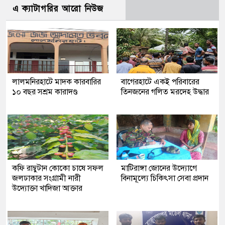
এ ক্যাটাগরির আরো নিউজ
লালমনিরহাটে মাদক কারবারির
‎বাগেরহাটে একই পরিবারের
১০ বছর সশ্রম কারাদণ্ড
তিনজনের গলিত মরদেহ উদ্ধার
কফি রাম্বুটান কোকো চাষে সফল
মাটিরাঙ্গা জোনের উদ্যোগে
জলঢাকার সংগ্রামী নারী
বিনামূল্যে চিকিৎসা সেবা প্রদান
উদ্যোক্তা খাদিজা আক্তার