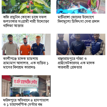
কফি রাম্বুটান কোকো চাষে সফল
মাটিরাঙ্গা জোনের উদ্যোগে
জলঢাকার সংগ্রামী নারী উদ্যোক্তা
বিনামূল্যে চিকিৎসা সেবা প্রদান
খাদিজা আক্তার
কালীগঞ্জে মাদক মামলায়
বাঞ্ছারামপুরে গাঁজা ও
ভ্রাম্যমাণ আদালত, এক ব্যক্তির ১
প্রাইভেটকারসহ এক মাদক
মাসের বিনাশ্রম কারাদণ্ড
কারবারী গ্রেফতার
ফরিদপুরে অভিযানে ৪ হাসপাতাল
ও ১ ডায়াগনস্টিক সেন্টার বন্ধ