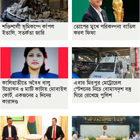
শক্তিশালী ভূমিকম্পে কাঁপল
তোপের মুখে পরিকল্পনা বাতিল
ইতালি, সতর্কতা জারি
করল ফিফা
কালিহাতীতে অবৈধ বালু
এবার মিরপুর মেট্রোরেল
উত্তোলন ও মাটি কাটায় মোবাইল
স্টেশনের নিচে বোমাসদৃশ বস্তু
কোর্ট, একজনের ২ দিনের
ঘিরে রেখেছে পুলিশ
কারাদণ্ড