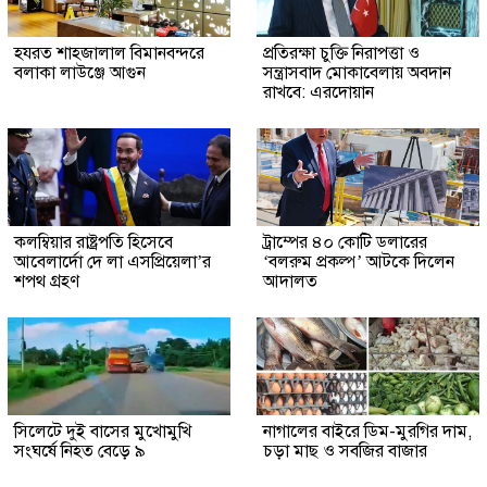
হযরত শাহজালাল বিমানবন্দরে
প্রতিরক্ষা চুক্তি নিরাপত্তা ও
বলাকা লাউঞ্জে আগুন
সন্ত্রাসবাদ মোকাবেলায় অবদান
রাখবে: এরদোয়ান
কলম্বিয়ার রাষ্ট্রপতি হিসেবে
ট্রাম্পের ৪০ কোটি ডলারের
আবেলার্দো দে লা এসপ্রিয়েলা’র
‘বলরুম প্রকল্প’ আটকে দিলেন
শপথ গ্রহণ
আদালত
সিলেটে দুই বাসের মুখোমুখি
নাগালের বাইরে ডিম-মুরগির দাম,
সংঘর্ষে নিহত বেড়ে ৯
চড়া মাছ ও সবজির বাজার