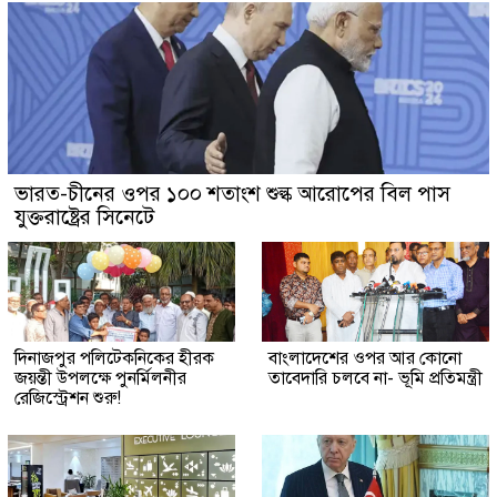
ভারত-চীনের ওপর ১০০ শতাংশ শুল্ক আরোপের বিল পাস
যুক্তরাষ্ট্রের সিনেটে
দিনাজপুর পলিটেকনিকের হীরক
বাংলাদেশের ওপর আর কোনো
জয়ন্তী উপলক্ষে পুনর্মিলনীর
তাবেদারি চলবে না- ভূমি প্রতিমন্ত্রী
রেজিস্ট্রেশন শুরু!