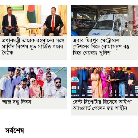
প্রধানমন্ত্রী তারেক রহমানের সঙ্গে
এবার মিরপুর মেট্রোরেল
মার্কিন বিশেষ দূত সার্জিও গরের
স্টেশনের নিচে বোমাসদৃশ বস্তু
বৈঠক
ঘিরে রেখেছে পুলিশ
আজ বন্ধু দিবস
বেস্ট রিপোর্টার হিসেবে আইপা
অ্যাওয়ার্ড পেলেন জয় শাহীন
সর্বশেষ