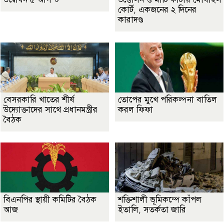
কোর্ট, একজনের ২ দিনের
কারাদণ্ড
বেসরকারি খাতের শীর্ষ
তোপের মুখে পরিকল্পনা বাতিল
উদ্যোক্তাদের সাথে প্রধানমন্ত্রীর
করল ফিফা
বৈঠক
বিএনপির স্থায়ী কমিটির বৈঠক
শক্তিশালী ভূমিকম্পে কাঁপল
আজ
ইতালি, সতর্কতা জারি