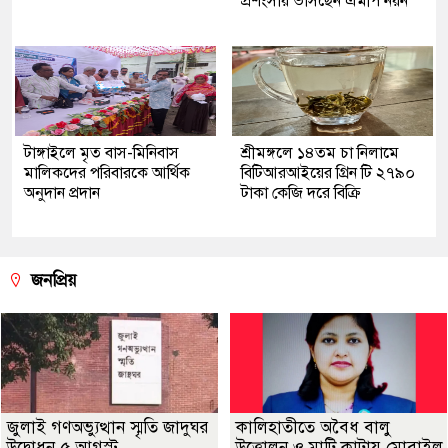
প্রশংসায় ভাসছেন এমপি নয়ন
টাঙ্গাইলে মৃত বাস-মিনিবাস
শ্রীমঙ্গলে ১৪তম চা নিলামে
মালিকদের পরিবারকে আর্থিক
বিটিআরআইয়ের গ্রিন টি ২৭৯০
অনুদান প্রদান
টাকা কেজি দরে বিক্রি
জনপ্রিয়
জুলাই গণঅভ্যুত্থান স্মৃতি জাদুঘর
কালিহাতীতে অবৈধ বালু
উদ্বোধন ৫ আগস্ট
উত্তোলন ও মাটি কাটায় মোবাইল