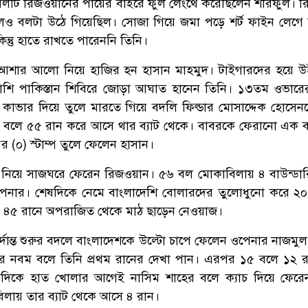
 বলটি রিজওয়ানের পায়ের বাইরে ফুল লেংথে করেছিলেন শরিফুল। 
 বলটা উঠে গিয়েছিল। সোজা গিয়ে জমা পড়ে শর্ট ফাইন লেগে 
িন্তু হাতে রাখতে পারেননি তিনি।
 আশার আলো নিয়ে হাজির হন হাসান মাহমুদ। টাইগারদের হয়ে 
শি পাকিস্তান শিবিরে জোড়া আঘাত হানেন তিনি। ১৩তম ওভারে
কাভার দিয়ে তুলে মারতে গিয়ে বদলি ফিল্ডার মোসাদ্দেক হোসেনক
০ বলে ৫৫ রান করে আসে থার ব্যাট থেকে। বাবরকে ফেরানো এক
ারের (০) স্টাম্প তুলে ফেলেন হাসান।
ন্তে নিয়ে সাজঘরে ফেরেন রিজওয়ান। ৫৬ বল মোকাবিলায় ৪ বাউন্ডা
েনার। শেষদিকে নেমে বাংলাদেশি বোলারদের তুলোধুনো করে ২
ায় ৪৫ রানে অপরাজিত থেকে মাঠ ছাড়েন নেওয়াজ।
েদুর্দান্ত শুরুর বদলে বাংলাদেশকে উল্টো চাপে ফেলেন ওপেনার নাজম
 পর নবম বলে তিনি প্রথম রানের দেখা পান। এরপর ১৫ বলে ১২ 
দিকে হাত খোলার আগেই নাসিম শাহের বলে ক্যাচ দিয়ে ফেরেন
লায় তার ব্যাট থেকে আসে ৪ রান।