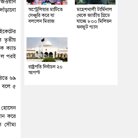
রিজওয়ান
অস্ট্রেলিয়ার মাটিতে
মহেশখালী টার্মিনাল
দাঁড়ানো
সেঞ্চুরি করে যা
থেকে জাতীয় গ্রিডে
বললেন মিরাজ
যাচ্ছে ৮০০ মিলিয়ন
ঘনফুট গ্যাস
উইকেটের
র তৃতীয়
ে ক্যাচ
 বল পরই
রাষ্ট্রপতি নির্বাচন ২০
আগস্ট
রিতে ৬৯
০ বলে ৫
ুল হোসেন
রান করে
 সৌম্য