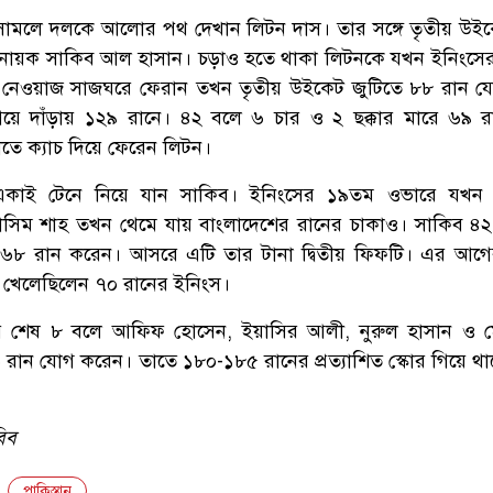
াপ সামলে দলকে আলোর পথ দেখান লিটন দাস। তার সঙ্গে তৃতীয় উই
িনায়ক সাকিব আল হাসান। চড়াও হতে থাকা লিটনকে যখন ইনিংস
দ নেওয়াজ সাজঘরে ফেরান তখন তৃতীয় উইকেট জুটিতে ৮৮ রান 
গিয়ে দাঁড়ায় ১২৯ রানে। ৪২ বলে ৬ চার ও ২ ছক্কার মারে ৬৯ 
াতে ক্যাচ দিয়ে ফেরেন লিটন।
কাই টেনে নিয়ে যান সাকিব। ইনিংসের ১৯তম ওভারে যখন 
সিম শাহ তখন থেমে যায় বাংলাদেশের রানের চাকাও। সাকিব ৪
ে ৬৮ রান করেন। আসরে এটি তার টানা দ্বিতীয় ফিফটি। এর আগের
ষে খেলেছিলেন ৭০ রানের ইনিংস।
র শেষ ৮ বলে আফিফ হোসেন, ইয়াসির আলী, নুরুল হাসান ও মো
র ৬ রান যোগ করেন। তাতে ১৮০-১৮৫ রানের প্রত্যাশিত স্কোর গিয়ে থ
বিব
পাকিস্তান