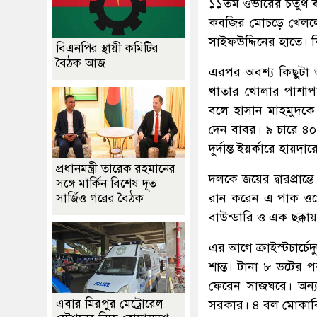
১১তম ওভারের চতুর্থ
কবজির মোচড়ে খেললেও
সাইফউদ্দিনের হাতে। ক
বিএনপির স্থায়ী কমিটির
বৈঠক আজ
এরপর অবশ্য কিছুটা
খাতার খোলার পাশাপা
বলে হাসান মাহমুদকে 
দেন বাবর। ৯ চারে ৪
দুর্দান্ত ইয়র্কারে হায়দ
প্রধানমন্ত্রী তারেক রহমানের
দলকে জয়ের দ্বারপ্রা
সঙ্গে মার্কিন বিশেষ দূত
রান করেন এ পাক ওপ
সার্জিও গরের বৈঠক
বাউন্ডারি ও এক ছক্ক
এর আগে ক্রাইস্টচার্চ
শান্ত। টানা ৮ ডটের
ফেরেন সাজঘরে। অন্য
এবার মিরপুর মেট্রোরেল
সরকার। ৪ বল মোকাবি