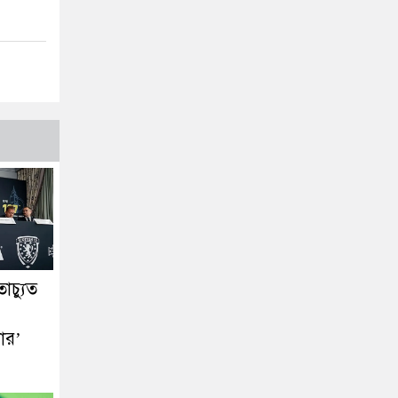
াচ্যুত
ার’