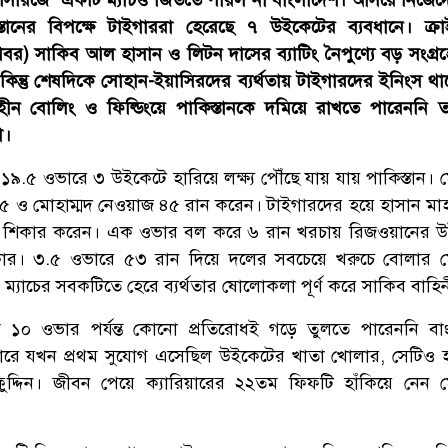
য় সিরিজে’ একটি ম্যাচও জিততে পারল না বাংলাদেশ। আসরে নিজেদের
তানের বিপক্ষে টাইগাররা হেরেছে ৭ উইকেটের ব্যবধানে। ক্রাইস্
টোবর) সাকিব আল হাসান ও লিটন দাসের ব্যাটিং নৈপুণ্যে বড় সংগ্র
কিন্তু শেষদিকে সোহান-ইয়াসিরদের ব্যর্থতায় টাইগারদের ইনিংস থ
রণহীন বোলিং ও ফিল্ডিংয়ে পাকিস্তানকে দমিয়ে রাখতে পারেননি 
া।
৯.৫ ওভারে ৩ উইকেটে হারিয়ে লক্ষ্য পৌঁছে যায় যায় পাকিস্তান। ম
৫ ও মোহাম্মদ নেওয়াজ ৪৫ রান করেন। টাইগারদের হয়ে হাসান মা
 শিকার করেন। এক ওভার বল করে ৬ রান খরচায় রিজওয়ানের উ
কার। ৩.৫ ওভারে ৫৩ রান দিয়ে দলের সবচেয়ে খরুচে বোলার ম
 ম্যাচের সবকটিতে হেরে ব্যর্থতার ষোলোকলা পূর্ণ করে সাকিব বাহি
 ১০ ওভার পর্যন্ত কোনো প্রতিরোধই গড়ে তুলতে পারেননি বা
ে যখন প্রথম সুযোগ এসেছিল উইকেটের খাতা খোলার, সেটিও 
ুদ্দিন। জীবন পেয়ে ক্যারিয়ারের ২২তম ফিফটি হাঁকিয়ে নেন ম