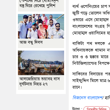
স্টেশনের নিচে বোমাসদৃশ
বস্তু ঘিরে রেখেছে পুলিশ
ব্যর্থ ওপেনিংয়ের চ
জুটি গড়ে তোলেন অধ
ওভারে এসে মোহাম্ম
বাংলাদেশের সংগ্রহ 
মোহাম্মদ ওয়াসিমের হ
আজ বন্ধু দিবস
বাকিটা পথ দলকে এ
অধিনায়ককে থামান না
চার ও ৩ ছক্কার মার
নিউজিল্যান্ডের বিপক্
সাকিবের বিদায়ের প
আলজেরিয়ায় ভয়াবহ বাস
সাইফুদ্দিন মিলে মাত্
দুর্ঘটনায় নিহত ২৭
রানে।
বিজনেস বাংলাদেশ
/ হা
ট্যাগ :
ত্রিদেশীয় সিরিজ