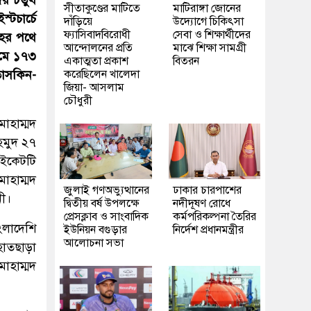
 চতুর্থ
সীতাকুণ্ডের মাটিতে
মাটিরাঙ্গা জোনের
টচার্চে
দাঁড়িয়ে
উদ্যোগে চিকিৎসা
ফ্যাসিবাদবিরোধী
সেবা ও শিক্ষার্থীদের
হের পথে
আন্দোলনের প্রতি
মাঝে শিক্ষা সামগ্রী
ামে ১৭৩
একাত্মতা প্রকাশ
বিতরন
করেছিলেন খালেদা
তাসকিন-
জিয়া- আসলাম
চৌধুরী
োহাম্মদ
হমুদ ২৭
ইকেটটি
োহাম্মদ
জুলাই গণঅভ্যুত্থানের
ঢাকার চারপাশের
নী।
দ্বিতীয় বর্ষ উপলক্ষে
নদীদূষণ রোধে
প্রেসক্লাব ও সাংবাদিক
কর্মপরিকল্পনা তৈরির
ংলাদেশি
ইউনিয়ন বগুড়ার
নির্দেশ প্রধানমন্ত্রীর
আলোচনা সভা
হাতছাড়া
োহাম্মদ