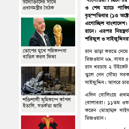
‘বাংলাওয়াশ ত্রিদেশী
উদ্যোক্তাদের সাথে
ও শেষ ম্যাচে পাকিস্
প্রধানমন্ত্রীর বৈঠক
বৃহস্পতিবার (১৩ অক্
এগোচ্ছিল বাংলাদেশ। 
রানে। এরপর নিয়ন্ত্
শরিফুল ও সাইফুদ্দিনর
তোপের মুখে পরিকল্পনা
রান তাড়া করতে নেমে ১
বাতিল করল ফিফা
রিজওয়ান ৬৯, বাবর ৫
রান খরচায় ২ উইকেট
তুলে নেন সৌম্য সর
সাইফুদ্দিন। আসরে চার
এদিন বোলিংয়ে প্রথম
শক্তিশালী ভূমিকম্পে কাঁপল
বোলাররা। ১১তম ওভার
ইতালি, সতর্কতা জারি
করেন মোহাম্মদ সাইফ
রিজওয়ান।