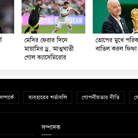
ণ
মেসির ফেরার দিনে
তোপের মুখে পরিক
মায়ামির ড্র, আত্মঘাতী
বাতিল করল ফিফা
গোল ক্যাসেমিরোর
ম্পর্কে
ব্যবহারের শর্তাবলি
গোপনীয়তার নীতি
য
সম্পাদক