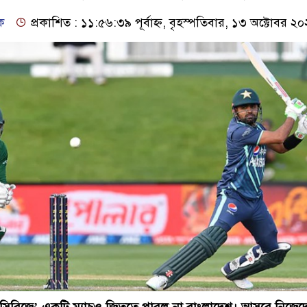
ক
প্রকাশিত : ১১:৫৬:৩৯ পূর্বাহ্ন, বৃহস্পতিবার, ১৩ অক্টোবর ২