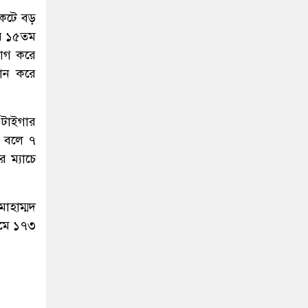
কেটে বড়
ের ১৫তম
যোগ করে
রান করে
টাইগার
২ বলে ৭
 ম্যাচে
হাম্মদ
ামে ১৭৩