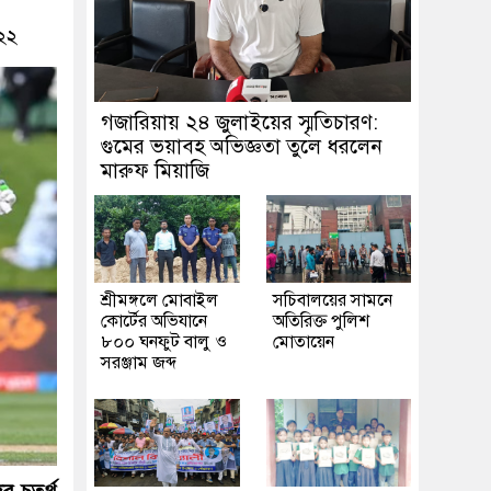
০২২
গজারিয়ায় ২৪ জুলাইয়ের স্মৃতিচারণ:
গুমের ভয়াবহ অভিজ্ঞতা তুলে ধরলেন
মারুফ মিয়াজি
শ্রীমঙ্গলে মোবাইল
সচিবালয়ের সামনে
কোর্টের অভিযানে
অতিরিক্ত পুলিশ
৮০০ ঘনফুট বালু ও
মোতায়েন
সরঞ্জাম জব্দ