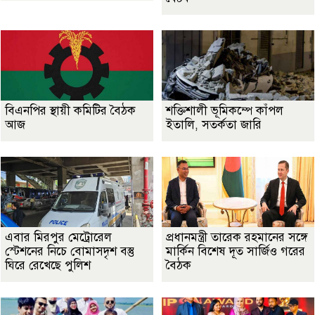
বিএনপির স্থায়ী কমিটির বৈঠক
শক্তিশালী ভূমিকম্পে কাঁপল
আজ
ইতালি, সতর্কতা জারি
এবার মিরপুর মেট্রোরেল
প্রধানমন্ত্রী তারেক রহমানের সঙ্গে
স্টেশনের নিচে বোমাসদৃশ বস্তু
মার্কিন বিশেষ দূত সার্জিও গরের
ঘিরে রেখেছে পুলিশ
বৈঠক