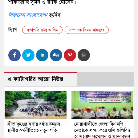
শফিউল্লাহ সুমন ও রাফি হোসেন।
বিজনেস বাংলাদেশ
/ হাবিব
ট্যাগ :
সভাপতি রাজু আলিম
সম্পাদক রিমন মাহফুজ
এ ক্যাটাগরির আরো নিউজ
সীতাকুণ্ডের ঝর্ণায় বর্ষার উচ্ছ্বাস,
নোয়াখালীতে জেলা বিএনপি
স্থানীয় অর্থনীতিতে নতুন গতি
নেতাকে লক্ষ্য করে গুলি গুলিবিদ্ধ
২: সংবাদ সম্মেলন ও মানববন্ধন