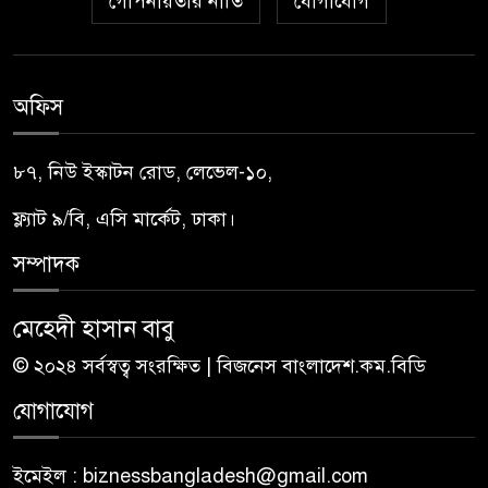
গোপনীয়তার নীতি
যোগাযোগ
অফিস
৮৭, নিউ ইস্কাটন রোড, লেভেল-১০,
ফ্ল্যাট ৯/বি, এসি মার্কেট, ঢাকা।
সম্পাদক
মেহেদী হাসান বাবু
© ২০২৪ সর্বস্বত্ব সংরক্ষিত | বিজনেস বাংলাদেশ.কম.বিডি
যোগাযোগ
ইমেইল : biznessbangladesh@gmail.com