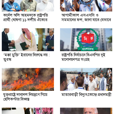
কর্নেল অলি আহমদকে রাষ্ট্রপতি
আগামীকাল এসএসসি ও
প্রার্থী ঘোষণা ১১ দলীয় ঐক্যের
সমমানের ফল, জানা যাবে যেভাবে
‘মক্কা চুক্তি’ ইরানের বিরুদ্ধে নয় :
রাষ্ট্রপতি নির্বাচনে বিএনপির দুই
তুরস্ক
মনোনয়নপত্র সংগ্রহ
যুক্তরাষ্ট্রে দাবানল নিয়ন্ত্রণে গিয়ে
মাতারবাড়ী বিদ্যুৎকেন্দ্রে প্রধানমন্ত্রী
হেলিকপ্টার বিধ্বস্ত