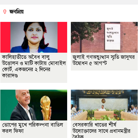
জনপ্রিয়
কালিহাতীতে অবৈধ বালু
জুলাই গণঅভ্যুত্থান স্মৃতি জাদুঘর
উত্তোলন ও মাটি কাটায় মোবাইল
উদ্বোধন ৫ আগস্ট
কোর্ট, একজনের ২ দিনের
কারাদণ্ড
তোপের মুখে পরিকল্পনা বাতিল
বেসরকারি খাতের শীর্ষ
করল ফিফা
উদ্যোক্তাদের সাথে প্রধানমন্ত্রীর
বৈঠক