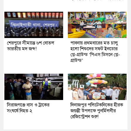
শেরপুরে সীমান্তে ৬শ বোতল
পাবনায় প্রথমবারের মত চালু
ভারতীয় মদ জব্দ!
হলো শিশুদের সফট ইনডোর
প্লে-গ্রাউন্ড ‘পিএস ডিসনে প্লে-
গ্রাউন্ড’
সিরাজগঞ্জে বাস ও ট্রাকের
দিনাজপুর পলিটেকনিকের হীরক
সংঘর্ষে নিহত ২
জয়ন্তী উপলক্ষে পুনর্মিলনীর
রেজিস্ট্রেশন শুরু!