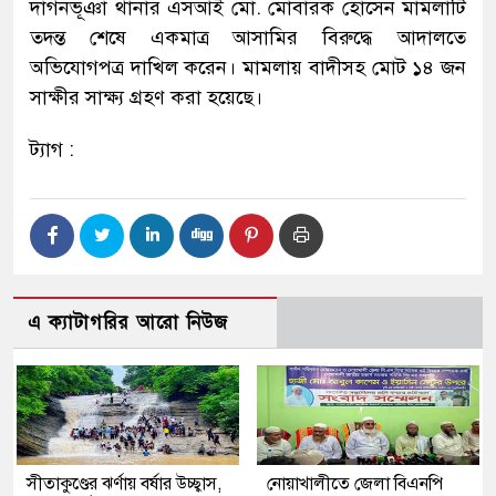
দাগনভূঞা থানার এসআই মো. মোবারক হোসেন মামলাটি
তদন্ত শেষে একমাত্র আসামির বিরুদ্ধে আদালতে
অভিযোগপত্র দাখিল করেন। মামলায় বাদীসহ মোট ১৪ জন
সাক্ষীর সাক্ষ্য গ্রহণ করা হয়েছে।
ট্যাগ :
এ ক্যাটাগরির আরো নিউজ
সীতাকুণ্ডের ঝর্ণায় বর্ষার উচ্ছ্বাস,
নোয়াখালীতে জেলা বিএনপি