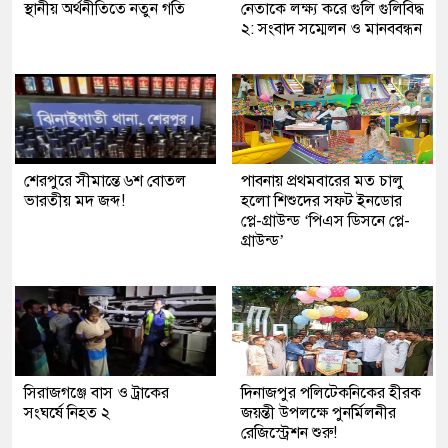
স্থানীয় অর্থনীতিতে নতুন গতি
নেতাকে লক্ষ্য করে গুলি গুলিবিদ্ধ
২: সংবাদ সম্মেলন ও মানববন্ধন
শেরপুরে সীমান্তে ৬শ বোতল
পাবনায় প্রথমবারের মত চালু
ভারতীয় মদ জব্দ!
হলো শিশুদের সফট ইনডোর
প্লে-গ্রাউন্ড ‘পিএস ডিসনে প্লে-
গ্রাউন্ড’
সিরাজগঞ্জে বাস ও ট্রাকের
দিনাজপুর পলিটেকনিকের হীরক
সংঘর্ষে নিহত ২
জয়ন্তী উপলক্ষে পুনর্মিলনীর
রেজিস্ট্রেশন শুরু!