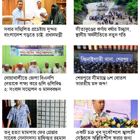
সবার সম্মিলিত প্রচেষ্টায় সুন্দর
সীতাকুণ্ডের ঝর্ণায় বর্ষার উচ্ছ্বাস,
বাংলাদেশ গড়তে চাই: প্রধানমন্ত্রী
স্থানীয় অর্থনীতিতে নতুন গতি
নোয়াখালীতে জেলা বিএনপি
শেরপুরে সীমান্তে ৬শ বোতল
নেতাকে লক্ষ্য করে গুলি গুলিবিদ্ধ
ভারতীয় মদ জব্দ!
২: সংবাদ সম্মেলন ও মানববন্ধন
তনু হত্যা মামলায় ফের গ্রেপ্তার
একটি চক্র খুব সুকৌশলে জ্বালানি
সাবেক সেনাসদস্য হাফিজুর রহমান
সেক্টরকে অস্থিতিশীল করার জন্য