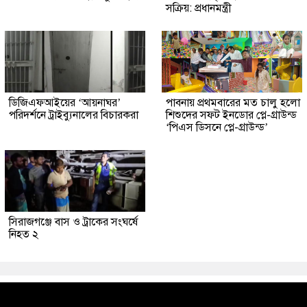
সক্রিয়: প্রধানমন্ত্রী
ডিজিএফআইয়ের ‘আয়নাঘর’
পাবনায় প্রথমবারের মত চালু হলো
পরিদর্শনে ট্রাইব্যুনালের বিচারকরা
শিশুদের সফট ইনডোর প্লে-গ্রাউন্ড
‘পিএস ডিসনে প্লে-গ্রাউন্ড’
সিরাজগঞ্জে বাস ও ট্রাকের সংঘর্ষে
নিহত ২