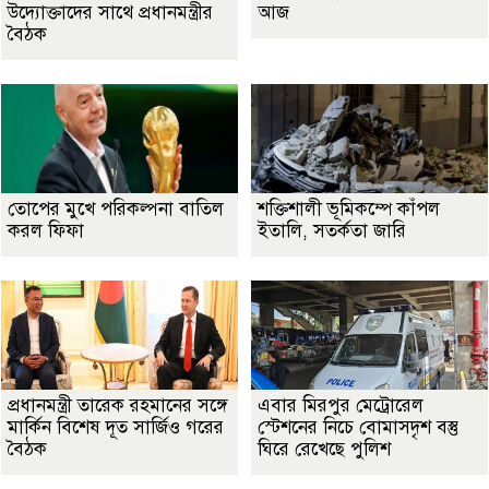
উদ্যোক্তাদের সাথে প্রধানমন্ত্রীর
আজ
বৈঠক
তোপের মুখে পরিকল্পনা বাতিল
শক্তিশালী ভূমিকম্পে কাঁপল
করল ফিফা
ইতালি, সতর্কতা জারি
প্রধানমন্ত্রী তারেক রহমানের সঙ্গে
এবার মিরপুর মেট্রোরেল
মার্কিন বিশেষ দূত সার্জিও গরের
স্টেশনের নিচে বোমাসদৃশ বস্তু
বৈঠক
ঘিরে রেখেছে পুলিশ