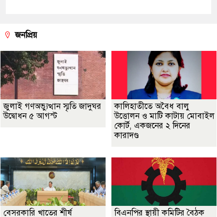
জনপ্রিয়
জুলাই গণঅভ্যুত্থান স্মৃতি জাদুঘর
কালিহাতীতে অবৈধ বালু
উদ্বোধন ৫ আগস্ট
উত্তোলন ও মাটি কাটায় মোবাইল
কোর্ট, একজনের ২ দিনের
কারাদণ্ড
বেসরকারি খাতের শীর্ষ
বিএনপির স্থায়ী কমিটির বৈঠক