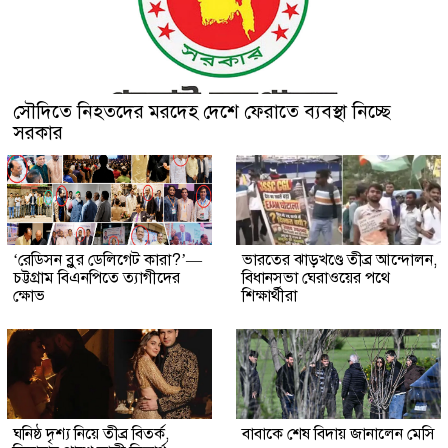
সৌদিতে নিহতদের মরদেহ দেশে ফেরাতে ব্যবস্থা নিচ্ছে
সরকার
‘রেডিসন ব্লুর ডেলিগেট কারা?’—
ভারতের ঝাড়খণ্ডে তীব্র আন্দোলন,
চট্টগ্রাম বিএনপিতে ত্যাগীদের
বিধানসভা ঘেরাওয়ের পথে
ক্ষোভ
শিক্ষার্থীরা
ঘনিষ্ঠ দৃশ্য নিয়ে তীব্র বিতর্ক,
বাবাকে শেষ বিদায় জানালেন মেসি