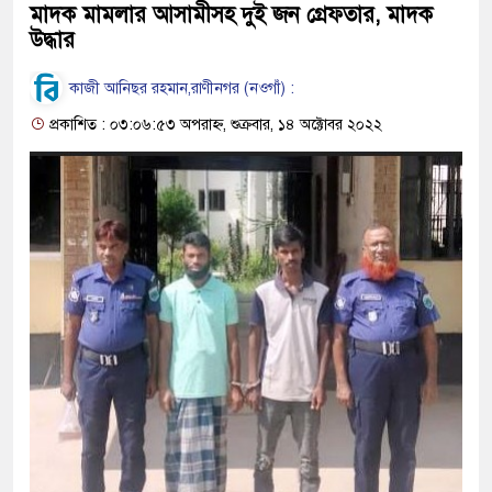
মাদক মামলার আসামীসহ দুই জন গ্রেফতার, মাদক
উদ্ধার
কাজী আনিছর রহমান,রাণীনগর (নওগাঁ) :
প্রকাশিত : ০৩:০৬:৫৩ অপরাহ্ন, শুক্রবার, ১৪ অক্টোবর ২০২২