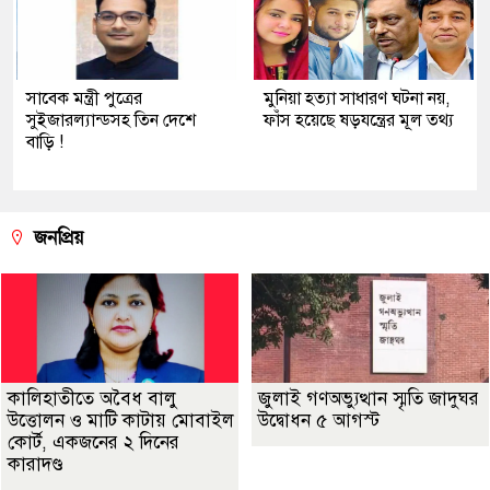
সাবেক মন্ত্রী পুত্রের
মুনিয়া হত্যা সাধারণ ঘটনা নয়,
সুইজারল্যান্ডসহ তিন দেশে
ফাঁস হয়েছে ষড়যন্ত্রের মূল তথ্য
বাড়ি !
জনপ্রিয়
কালিহাতীতে অবৈধ বালু
জুলাই গণঅভ্যুত্থান স্মৃতি জাদুঘর
উত্তোলন ও মাটি কাটায় মোবাইল
উদ্বোধন ৫ আগস্ট
কোর্ট, একজনের ২ দিনের
কারাদণ্ড