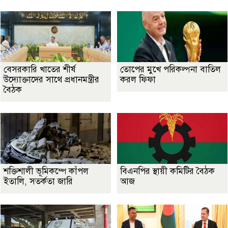
বেসরকারি খাতের শীর্ষ
তোপের মুখে পরিকল্পনা বাতিল
উদ্যোক্তাদের সাথে প্রধানমন্ত্রীর
করল ফিফা
বৈঠক
শক্তিশালী ভূমিকম্পে কাঁপল
বিএনপির স্থায়ী কমিটির বৈঠক
ইতালি, সতর্কতা জারি
আজ