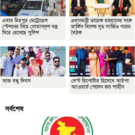
এবার মিরপুর মেট্রোরেল
প্রধানমন্ত্রী তারেক রহমানের সঙ্গে
স্টেশনের নিচে বোমাসদৃশ বস্তু
মার্কিন বিশেষ দূত সার্জিও গরের
ঘিরে রেখেছে পুলিশ
বৈঠক
আজ বন্ধু দিবস
বেস্ট রিপোর্টার হিসেবে আইপা
অ্যাওয়ার্ড পেলেন জয় শাহীন
সর্বশেষ