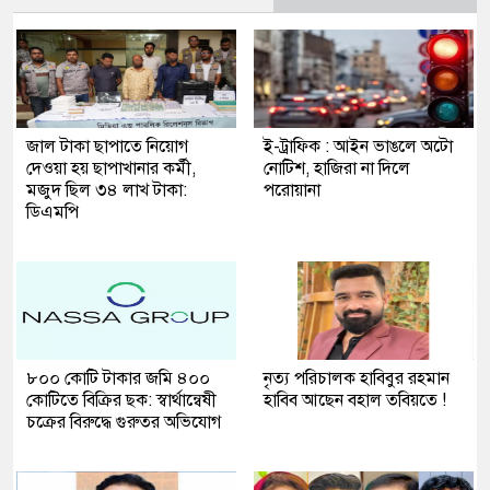
জাল টাকা ছাপাতে নিয়োগ
ই-ট্রাফিক : আইন ভাঙলে অটো
দেওয়া হয় ছাপাখানার কর্মী,
নোটিশ, হাজিরা না দিলে
মজুদ ছিল ৩৪ লাখ টাকা:
পরোয়ানা
ডিএমপি
৮০০ কোটি টাকার জমি ৪০০
নৃত্য পরিচালক হাবিবুর রহমান
কোটিতে বিক্রির ছক: স্বার্থান্বেষী
হাবিব আছেন বহাল তবিয়তে !
চক্রের বিরুদ্ধে গুরুতর অভিযোগ