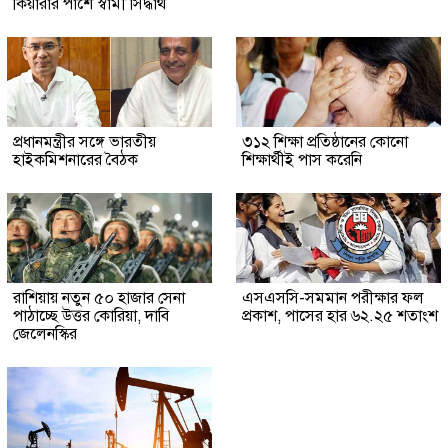
কিয়ারার পাশে স্বামী সিদ্ধার্থ
প্রধানমন্ত্রীর সঙ্গে ভারতীয়
৩১২ শিক্ষা প্রতিষ্ঠানের কোনো
হাইকমিশনারের বৈঠক
শিক্ষার্থীই পাস করেনি
রাশিয়ায় নতুন ৫০ হাজার সেনা
এসএসসি-সমমান পরীক্ষার ফল
পাঠাচ্ছে উত্তর কোরিয়া, দাবি
প্রকাশ, পাসের হার ৬২.২৫ শতাংশ
জেলেনস্কির