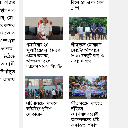
্রম আরও
বিলে স্বাক্ষর করলেন
ট্রাম্প
্থাপনায়
আবু মো.
ভাবকদের
্যাংকার
িএন্ডএফ
গজারিয়ায় ২৪
শ্রীমঙ্গলে মোবাইল
ূর আলম।
জুলাইয়ের স্মৃতিচারণ:
কোর্টের অভিযানে
গুমের ভয়াবহ
৮০০ ঘনফুট বালু ও
ে উঠেছে
অভিজ্ঞতা তুলে
সরঞ্জাম জব্দ
। আগামী
ধরলেন মারুফ মিয়াজি
 উপস্থিত
য়া আদায়
সচিবালয়ের সামনে
সীতাকুণ্ডের মাটিতে
অতিরিক্ত পুলিশ
দাঁড়িয়ে
মোতায়েন
ফ্যাসিবাদবিরোধী
আন্দোলনের প্রতি
একাত্মতা প্রকাশ