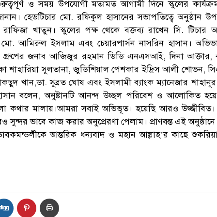
ুত্বপূর্ণ ও সময় উপযোগী মতামত আগামী দিনে স্কুলের কার্যক
নান। হেডটিচার মো. রফিকুল হাসানের সভাপতিত্বে অনুষ্ঠান উপস
রাফিজা খাতুন। স্কুলের পক্ষ থেকে বক্তব্য রাখেন সি. টিচার 
র মো. আমিরুল ইসলাম এবং চেয়ারপার্সন নাসরিন হাসান। অভি
 প্লে গ্রুপের জনাব আজিজুর রহমান ডিডি এনএসআই, দিনা আক্তার, ব
্ষিকা শাহারিয়া সুলতানা, জুডিশিয়াল পেশকার ইদ্রিস আলী শোভন, স
াকছুদ খান,ডা. সুব্রত ঘোষ এবং ইসলামী ব্যাংক ম্যানেজার শাহান
াসান বলেন, অনুষ্টানটি আনন্দ উচ্ছল পরিবেশ ও আলোকিত হয়
 বলা কথার মালায়।আমরা সবাই অভিভূত। হয়েছি আরও উজ্জীবিত
ুন্দর ভাবে কাজ করার অনুপ্রেরণা পেলাম। প্রাণবন্ত এই অনুষ্ঠানে
ভাবকমন্ডলীকে আন্তরিক ধন্যবাদ ও মহান আল্লাহ’র কাছে শুকরি