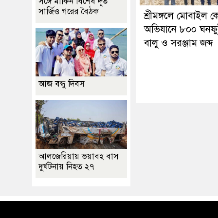
সঙ্গে মার্কিন বিশেষ দূত
সার্জিও গরের বৈঠক
শ্রীমঙ্গলে মোবাইল কো
অভিযানে ৮০০ ঘনফু
বালু ও সরঞ্জাম জব্দ
আজ বন্ধু দিবস
আলজেরিয়ায় ভয়াবহ বাস
দুর্ঘটনায় নিহত ২৭