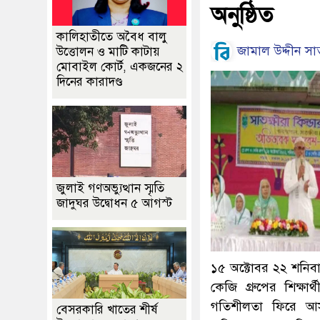
অনুষ্ঠিত
কালিহাতীতে অবৈধ বালু
জামাল উদ্দীন সাত
উত্তোলন ও মাটি কাটায়
মোবাইল কোর্ট, একজনের ২
দিনের কারাদণ্ড
জুলাই গণঅভ্যুত্থান স্মৃতি
জাদুঘর উদ্বোধন ৫ আগস্ট
১৫ অক্টোবর ২২ শনিবার 
কেজি গ্রুপের শিক্ষ
গতিশীলতা ফিরে আস
বেসরকারি খাতের শীর্ষ