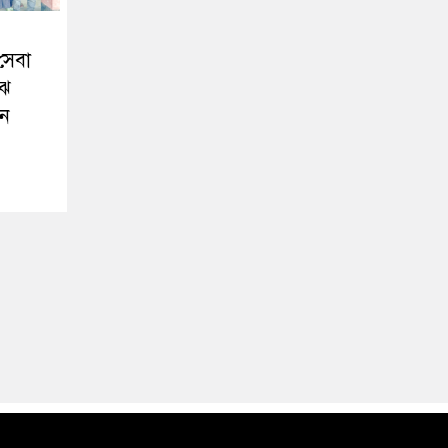
সেবা
ঝে
রন