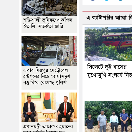
এ ক্যাটাগরির আরো 
শক্তিশালী ভূমিকম্পে কাঁপল
ইতালি, সতর্কতা জারি
সিলেটে দুই বাসের
এবার মিরপুর মেট্রোরেল
মুখোমুখি সংঘর্ষে নি
স্টেশনের নিচে বোমাসদৃশ
বস্তু ঘিরে রেখেছে পুলিশ
প্রধানমন্ত্রী তারেক রহমানের