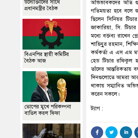
উদ্যোক্তাদের সাথে
অভিভাবকদের অতি গুর
প্রধানমন্ত্রীর বৈঠক
গতিময়তা হবে বলে জা
ছিলেন সিনিয়র টিচার 
জাকারিয়া, সি. টিচা
মধ্যে বক্তব্য রাখেন
শাহিনুুর রহমান, শিক
কর্মকর্তা এ এস এম ম
বিএনপির স্থায়ী কমিটির
হেড টিচার রফিকুল হ
বৈঠক আজ
তাঁদের আন্তরিকতায়
দিনগুলোতে আমরা আরও স
থাকায় সম্মানিত অভি
করেন সকলে।
তোপের মুখে পরিকল্পনা
ট্যাগ :
বাতিল করল ফিফা