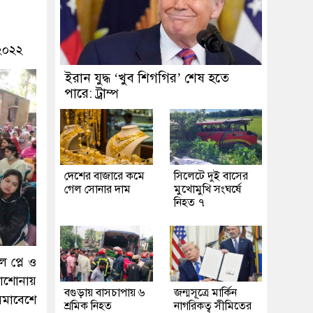
 ২০২২
ইরান যুদ্ধ ‘খুব শিগগির’ শেষ হতে
পারে: ট্রাম্প
দেশের বাজারে কমে
সিলেটে দুই বাসের
গেল সোনার দাম
মুখোমুখি সংঘর্ষে
নিহত ৭
ল প্লে ও
ড়াশোনায়
বগুড়ায় বাসচাপায় ৬
জন্মসূত্রে মার্কিন
মাবেশে
শ্রমিক নিহত
নাগরিকত্ব সীমিতের