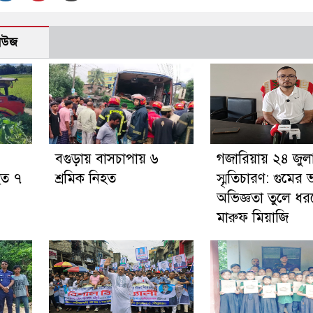
নিউজ
বগুড়ায় বাসচাপায় ৬
গজারিয়ায় ২৪ জুল
হত ৭
শ্রমিক নিহত
স্মৃতিচারণ: গুমের
অভিজ্ঞতা তুলে ধ
মারুফ মিয়াজি