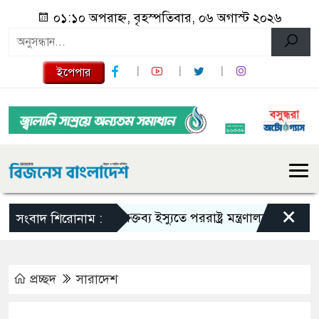
০১:১০ অপরাহ্ন, বৃহস্পতিবার, ০৬ অগাস্ট ২০২৬
ইপেপার
×
শেখ হাসিনার বক্তব্য ইস্যুতে পররাষ্ট্র মন্ত্রণালয়ের বিবৃতি
আজ খুল
সংবাদ শিরোনাম :
প্রচ্ছদ
সারাদেশ