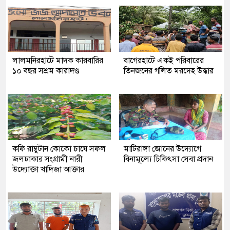
লালমনিরহাটে মাদক কারবারির
‎বাগেরহাটে একই পরিবারের
১০ বছর সশ্রম কারাদণ্ড
তিনজনের গলিত মরদেহ উদ্ধার
কফি রাম্বুটান কোকো চাষে সফল
মাটিরাঙ্গা জোনের উদ্যোগে
জলঢাকার সংগ্রামী নারী
বিনামূল্যে চিকিৎসা সেবা প্রদান
উদ্যোক্তা খাদিজা আক্তার