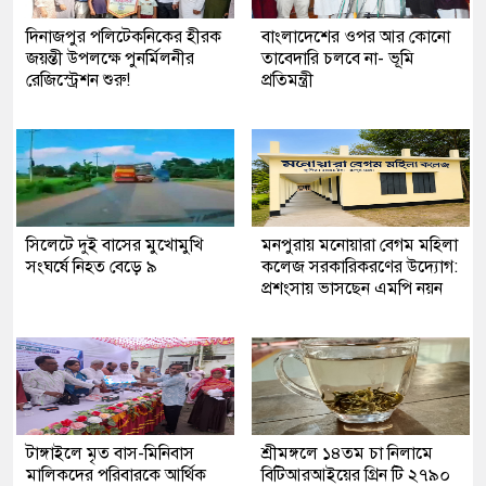
দিনাজপুর পলিটেকনিকের হীরক
বাংলাদেশের ওপর আর কোনো
জয়ন্তী উপলক্ষে পুনর্মিলনীর
তাবেদারি চলবে না- ভূমি
রেজিস্ট্রেশন শুরু!
প্রতিমন্ত্রী
সিলেটে দুই বাসের মুখোমুখি
মনপুরায় মনোয়ারা বেগম মহিলা
সংঘর্ষে নিহত বেড়ে ৯
কলেজ সরকারিকরণের উদ্যোগ:
প্রশংসায় ভাসছেন এমপি নয়ন
টাঙ্গাইলে মৃত বাস-মিনিবাস
শ্রীমঙ্গলে ১৪তম চা নিলামে
মালিকদের পরিবারকে আর্থিক
বিটিআরআইয়ের গ্রিন টি ২৭৯০