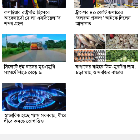
কলম্বিয়ার রাষ্ট্রপতি হিসেবে
ট্রাম্পের ৪০ কোটি ডলারের
আবেলার্দো দে লা এসপ্রিয়েলা’র
‘বলরুম প্রকল্প’ আটকে দিলেন
শপথ গ্রহণ
আদালত
সিলেটে দুই বাসের মুখোমুখি
নাগালের বাইরে ডিম-মুরগির দাম,
সংঘর্ষে নিহত বেড়ে ৯
চড়া মাছ ও সবজির বাজার
স্বাভাবিক হচ্ছে গ্যাস সরবরাহ, ধীরে
ধীরে কমছে ভোগান্তিও