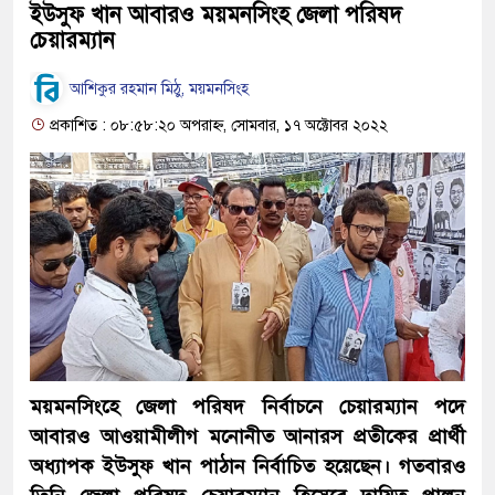
ইউসুফ খান আবারও ময়মনসিংহ জেলা পরিষদ
চেয়ারম্যান
আশিকুর রহমান মিঠু, ময়মনসিংহ
প্রকাশিত : ০৮:৫৮:২০ অপরাহ্ন, সোমবার, ১৭ অক্টোবর ২০২২
ময়মনসিংহে জেলা পরিষদ নির্বাচনে চেয়ারম্যান পদে
আবারও আওয়ামীলীগ মনোনীত আনারস প্রতীকের প্রার্থী
অধ্যাপক ইউসুফ খান পাঠান নির্বাচিত হয়েছেন। গতবারও