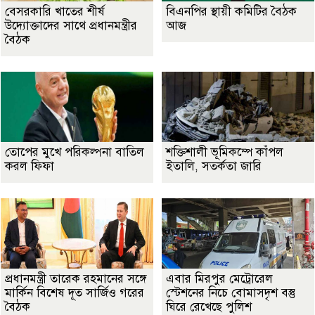
বেসরকারি খাতের শীর্ষ
বিএনপির স্থায়ী কমিটির বৈঠক
উদ্যোক্তাদের সাথে প্রধানমন্ত্রীর
আজ
বৈঠক
তোপের মুখে পরিকল্পনা বাতিল
শক্তিশালী ভূমিকম্পে কাঁপল
করল ফিফা
ইতালি, সতর্কতা জারি
প্রধানমন্ত্রী তারেক রহমানের সঙ্গে
এবার মিরপুর মেট্রোরেল
মার্কিন বিশেষ দূত সার্জিও গরের
স্টেশনের নিচে বোমাসদৃশ বস্তু
বৈঠক
ঘিরে রেখেছে পুলিশ