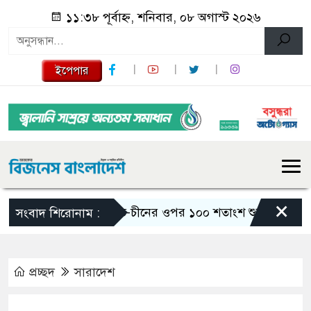
১১:৩৮ পূর্বাহ্ন, শনিবার, ০৮ অগাস্ট ২০২৬
ইপেপার
×
ভারত-চীনের ওপর ১০০ শতাংশ শুল্ক আরোপের বিল পাস য
সংবাদ শিরোনাম :
প্রচ্ছদ
সারাদেশ