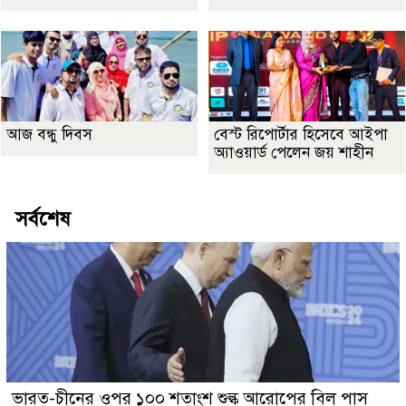
আজ বন্ধু দিবস
বেস্ট রিপোর্টার হিসেবে আইপা
অ্যাওয়ার্ড পেলেন জয় শাহীন
সর্বশেষ
ভারত-চীনের ওপর ১০০ শতাংশ শুল্ক আরোপের বিল পাস