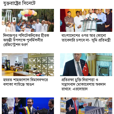
যুক্তরাষ্ট্রের সিনেটে
দিনাজপুর পলিটেকনিকের হীরক
বাংলাদেশের ওপর আর কোনো
জয়ন্তী উপলক্ষে পুনর্মিলনীর
তাবেদারি চলবে না- ভূমি প্রতিমন্ত্রী
রেজিস্ট্রেশন শুরু!
হযরত শাহজালাল বিমানবন্দরে
প্রতিরক্ষা চুক্তি নিরাপত্তা ও
বলাকা লাউঞ্জে আগুন
সন্ত্রাসবাদ মোকাবেলায় অবদান
রাখবে: এরদোয়ান