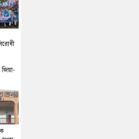
বিরোধী
 জিয়া-
দক