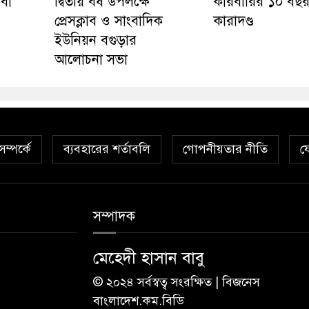
েবা
দ্বিতীয় বর্ষ উপলক্ষে
কারবারির ১০ বছর 
প্রেসক্লাব ও সাংবাদিক
কারাদণ্ড
ইউনিয়ন বগুড়ার
আলোচনা সভা
ম্পর্কে
ব্যবহারের শর্তাবলি
গোপনীয়তার নীতি
য
সম্পাদক
মেহেদী হাসান বাবু
© ২০২৪ সর্বস্বত্ব সংরক্ষিত | বিজনেস
বাংলাদেশ.কম.বিডি