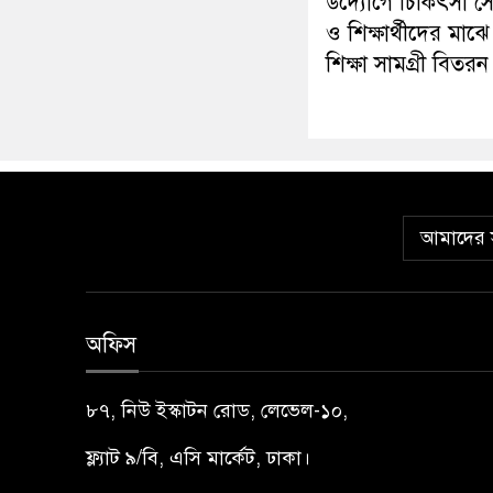
উদ্যোগে চিকিৎসা স
ও শিক্ষার্থীদের মাঝে
শিক্ষা সামগ্রী বিতরন
আমাদের স
অফিস
৮৭, নিউ ইস্কাটন রোড, লেভেল-১০,
ফ্ল্যাট ৯/বি, এসি মার্কেট, ঢাকা।