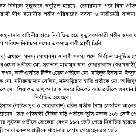
ির্বাচন সুষ্ঠুভাবে অনুষ্ঠিত হয়েছে। চেয়ারম্যান পদে বিনা প্রতিদ্বন
ওয়ামী লীগ মনোনীত শহীদ পরিবারের সদস্য ও নারীনেত্রী সালম
 পাকহানাদার বাহিনীর হাতে নির্যাতিত হয়ে মৃত্যুবরণকারী শহীদ ওমর
পরিষদ নির্বাচনে দলের একমাত্র নারী প্রার্থী তিনি।
) এখানে সদস্য (সাধারণ) ও নারী সদস্য পদে নির্বাচন অনুষ্ঠিত হ
ওয়েল প্রতীকে মো. সুলতান মাহামুদ খান, নেছারাবাদে (স্বরূপকাঠী
া স্বপন, কাউখালীতে টিউবওয়েল প্রতীকে মো. মহিদুল ইসলাম, ইন্দু
তীকে মো. মনিরুজ্জামান সেলিম, মঠবাড়িয়ায় হাতি প্রতীকে মো. আজিম
তীকে মো. লিয়াকত তালুকদার ও সদরে ক্রিকেট ব্যাট প্রতীকে ওসমান
নির্বাচিত হয়েছেন।
হিসাবে (নাজিরপুর ও নেছারাবাদ) হরিন প্রতীক নিয়ে জেসমিন আক্ত
েছেন। তার প্রতিদ্বন্দ্বী টেবিল ঘড়ি প্রতীকে তুলি মন্ডল ১০৮ ভোট 
য়ায় ফুটবল প্রতীকে রোকেয়া বেগম ১৬৭ ভোট পেয়ে নির্বাচিত হয়েছ
্বন্দ্বী দোয়াতকলম প্রতীকে শাহানাজ বেগম পেয়েছেন ৫৪ ভোট।