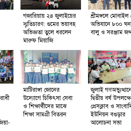
গজারিয়ায় ২৪ জুলাইয়ের
শ্রীমঙ্গলে মোবাইল 
স্মৃতিচারণ: গুমের ভয়াবহ
অভিযানে ৮০০ ঘন
অভিজ্ঞতা তুলে ধরলেন
বালু ও সরঞ্জাম জব্
মারুফ মিয়াজি
মাটিরাঙ্গা জোনের
জুলাই গণঅভ্যুত্থান
রোধী
উদ্যোগে চিকিৎসা সেবা
দ্বিতীয় বর্ষ উপলক্ষে
ও শিক্ষার্থীদের মাঝে
প্রেসক্লাব ও সাংবা
শিক্ষা সামগ্রী বিতরন
ইউনিয়ন বগুড়ার
িয়া-
আলোচনা সভা