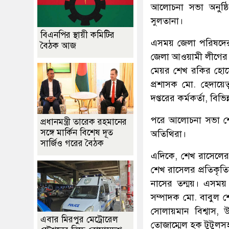
আলোচনা সভা অনুষ্ঠ
সুলতানা।
বিএনপির স্থায়ী কমিটির
এসময় জেলা পরিষদের চ
বৈঠক আজ
জেলা আওয়ামী লীগের 
মেয়র শেখ রকির হোসে
প্রশাসক মো. হেদায়ে
দপ্তরের কর্মকর্তা, বিভিন
পরে আলোচনা সভা শেষে
প্রধানমন্ত্রী তারেক রহমানের
সঙ্গে মার্কিন বিশেষ দূত
অতিথিরা।
সার্জিও গরের বৈঠক
এদিকে, শেখ রাসেলের 
শেখ রাসেলর প্রতিকৃত
নাসের তন্ময়। এসম
সম্পাদক মো. বাবুল 
সোলায়মান বিশ্বাস, উ
এবার মিরপুর মেট্রোরেল
তোজাম্মেল হক টুটুলসহ