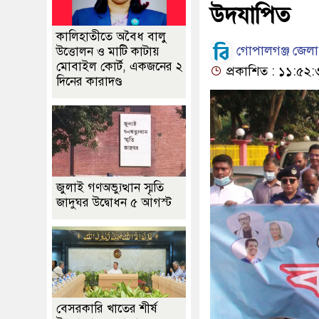
উদযাপিত
কালিহাতীতে অবৈধ বালু
গোপালগঞ্জ জেলা 
উত্তোলন ও মাটি কাটায়
মোবাইল কোর্ট, একজনের ২
প্রকাশিত : ১১:৫২:৩
দিনের কারাদণ্ড
জুলাই গণঅভ্যুত্থান স্মৃতি
জাদুঘর উদ্বোধন ৫ আগস্ট
বেসরকারি খাতের শীর্ষ