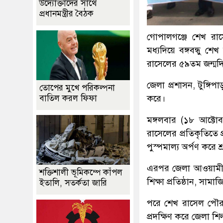
উদ্যোক্তাদের সাথে
প্রধানমন্ত্রীর বৈঠক
গোপালগঞ্জে শেখ রাসে
মধ্যদিয়ে বঙ্গবন্ধু শে
রাসেলের ৫৯তম জন্মদ
জেলা প্রশাসন, টুঙ্গ
তোপের মুখে পরিকল্পনা
বাতিল করল ফিফা
করে।
মঙ্গলবার (১৮ আক্টো
রাসেলের প্রতিকৃতিতে 
পুস্পমাল্য অর্পণ করে শ্
এরপর জেলা আওয়ামী ল
শক্তিশালী ভূমিকম্পে কাঁপল
শিক্ষা প্রতিষ্ঠান, সা
ইতালি, সতর্কতা জারি
পরে শেখ রাসেল পৌর শ
প্রদক্ষিণ করে জেলা 