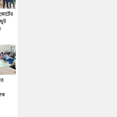
কোর্টের
ফুট
দ
ের
দিক