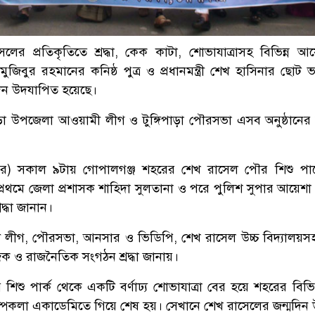
লের প্রতিকৃতিতে শ্রদ্ধা, কেক কাটা, শোভাযাত্রাসহ বিভিন্ন 
খ মুজিবুর রহমানের কনিষ্ঠ পুত্র ও প্রধানমন্ত্রী শেখ হাসিনার ছোট
িন উদযাপিত হয়েছে।
িপাড়া উপজেলা আওয়ামী লীগ ও টুঙ্গিপাড়া পৌরসভা এসব অনুষ্ঠান
বর) সকাল ৯টায় গোপালগঞ্জ শহরের শেখ রাসেল পৌর শিশু পার
প্রথমে জেলা প্রশাসক শাহিদা সুলতানা ও পরে পুলিশ সুপার আয়েশা স
রদ্ধা জানান।
ীগ, পৌরসভা, আনসার ও ভিডিপি, শেখ রাসেল উচ্চ বিদ্যালয়সহ 
মাজিক ও রাজনৈতিক সংগঠন শ্রদ্ধা জানায়।
িশু পার্ক থেকে একটি বর্ণাঢ্য শোভাযাত্রা বের হয়ে শহরের বিভি
শিল্পকলা একাডেমিতে গিয়ে শেষ হয়। সেখানে শেখ রাসেলের জন্মদিন 