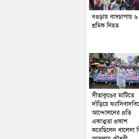
বগুড়ায় বাসচাপায় ৬
শ্রমিক নিহত
সীতাকুণ্ডের মাটিতে
দাঁড়িয়ে ফ্যাসিবাদবি
আন্দোলনের প্রতি
একাত্মতা প্রকাশ
করেছিলেন খালেদা জ
আসলাম চৌধুরী