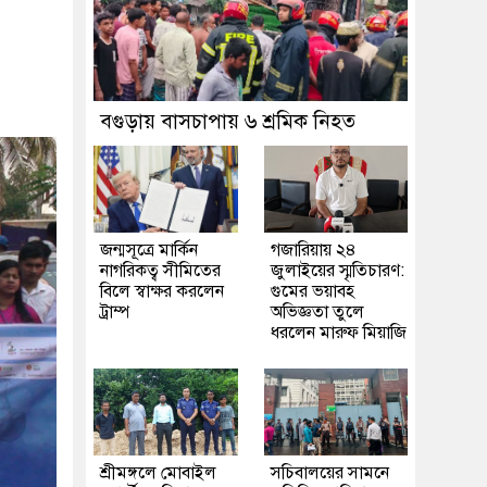
বগুড়ায় বাসচাপায় ৬ শ্রমিক নিহত
জন্মসূত্রে মার্কিন
গজারিয়ায় ২৪
নাগরিকত্ব সীমিতের
জুলাইয়ের স্মৃতিচারণ:
বিলে স্বাক্ষর করলেন
গুমের ভয়াবহ
ট্রাম্প
অভিজ্ঞতা তুলে
ধরলেন মারুফ মিয়াজি
শ্রীমঙ্গলে মোবাইল
সচিবালয়ের সামনে