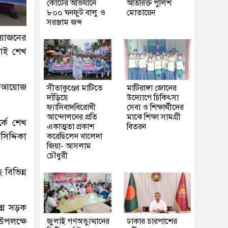
কোর্টের অভিযানে
অতিরিক্ত পুলিশ
৮০০ ঘনফুট বালু ও
মোতায়েন
সরঞ্জাম জব্দ
আয়োজনের
 ভাই শেখ
ের আয়োজ
সীতাকুণ্ডের মাটিতে
মাটিরাঙ্গা জোনের
দাঁড়িয়ে
উদ্যোগে চিকিৎসা
ফ্যাসিবাদবিরোধী
সেবা ও শিক্ষার্থীদের
আন্দোলনের প্রতি
মাঝে শিক্ষা সামগ্রী
্কে শেখ
একাত্মতা প্রকাশ
বিতরন
িদ্দিকা
করেছিলেন খালেদা
জিয়া- আসলাম
চৌধুরী
বিভিন্ন
ন্ন সড়ক
উপলক্ষে
জুলাই গণঅভ্যুত্থানের
ঢাকার চারপাশের