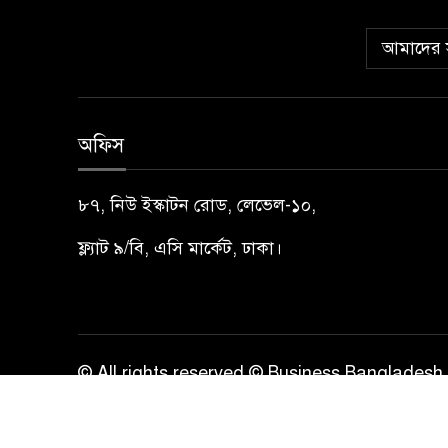
আমাদের স
অফিস
৮৭, নিউ ইস্কাটন রোড, লেভেল-১০,
ফ্ল্যাট ৯/বি, এসি মার্কেট, ঢাকা।
© All rights reserved © Business Bangladesh