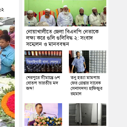
২২
নোয়াখালীতে জেলা বিএনপি নেতাকে
লক্ষ্য করে গুলি গুলিবিদ্ধ ২: সংবাদ
সম্মেলন ও মানববন্ধন
শেরপুরে সীমান্তে ৬শ
তনু হত্যা মামলায়
বোতল ভারতীয় মদ
ফের গ্রেপ্তার সাবেক
জব্দ!
সেনাসদস্য হাফিজুর
রহমান