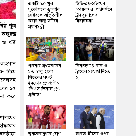
একটি চক্র খুব
ডিজিএফআইয়ের
সুকৌশলে জ্বালানি
‘আয়নাঘর’ পরিদর্শনে
সেক্টরকে অস্থিতিশীল
ট্রাইব্যুনালের
করার জন্য সক্রিয়:
বিচারকরা
্ঠ পুত্র
প্রধানমন্ত্রী
অফুরন্ত
লয় ও এর
দ আহসান
পাবনায় প্রথমবারের
সিরাজগঞ্জে বাস ও
্গে নিয়ে
মত চালু হলো
ট্রাকের সংঘর্ষে নিহত
শিশুদের সফট
২
রাসেলসহ
ইনডোর প্লে-গ্রাউন্ড
সালের ১৫
‘পিএস ডিসনে প্লে-
গ্রাউন্ড’
মনা করে
রণালয়ের
াহফিলের
ুষ্ঠানে
তুরস্কের ক্লাবে যোগ
ভারত-চীনের ওপর