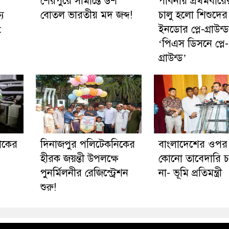
শেরপুরে সীমান্তে ৬শ
পাবনায় প্রথমবার
য
বোতল ভারতীয় মদ জব্দ!
চালু হলো শিশুদে
:
ইনডোর প্লে-গ্রাউন্ড
‘পিএস ডিসনে প্লে-
গ্রাউন্ড’
রাকের
দিনাজপুর পলিটেকনিকের
বাংলাদেশের ওপ
হীরক জয়ন্তী উপলক্ষে
কোনো তাবেদারি 
পুনর্মিলনীর রেজিস্ট্রেশন
না- ভূমি প্রতিমন্ত্রী
শুরু!