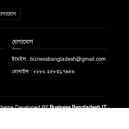
োগাযোগ
যোগাযোগ
ইমেইল : biznessbangladesh@gmail.com
মোবাইল : +৮৮০ ২৫৮৩১৭৯৪৬
Theme Developed BY
Business Bangladesh IT