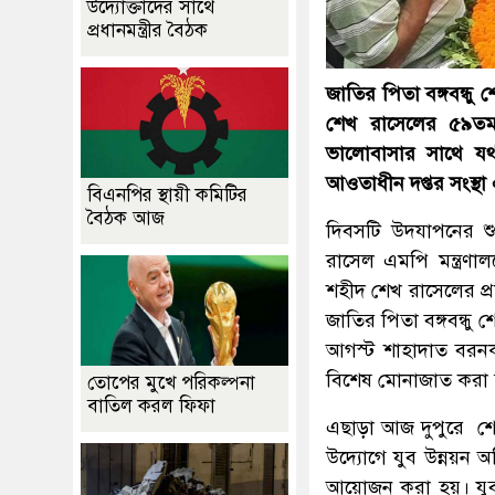
উদ্যোক্তাদের সাথে
প্রধানমন্ত্রীর বৈঠক
জাতির পিতা বঙ্গবন্ধু 
শেখ রাসেলের ৫৯তম জ
ভালোবাসার সাথে যথা
আওতাধীন দপ্তর সংস্থা
বিএনপির স্থায়ী কমিটির
বৈঠক আজ
দিবসটি উদযাপনের শুর
রাসেল এমপি মন্ত্রণালয়
শহীদ শেখ রাসেলের প্র
জাতির পিতা বঙ্গবন্ধু
আগস্ট শাহাদাত বরনক
বিশেষ মোনাজাত করা
তোপের মুখে পরিকল্পনা
বাতিল করল ফিফা
এছাড়া আজ দুপুরে শে
উদ্যোগে যুব উন্নয়ন 
আয়োজন করা হয়। যুব ও 