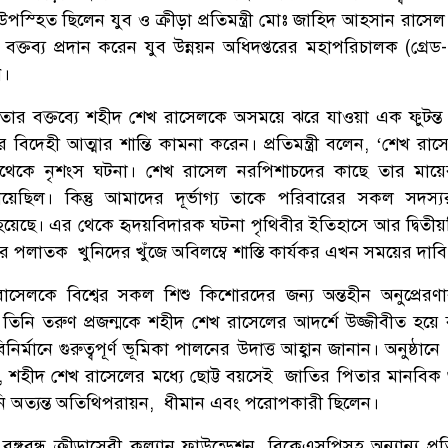
উপস্হিত ছিলেন যুব ও ক্রীড়া প্রতিমন্ত্রী মোঃ জাহিদ আহসান রাসে
বক্তব্য প্রদান করেন যুব উন্নয়ন অধিদপ্তরের মহাপরিচালক (গ্রেড
ন।
্ত্রী তার বক্তব্যে শহীদ শেখ রাসেলকে অসময়ে ঝরে যাওয়া এক ফুটন
 বিদেহী আত্মার শান্তি কামনা করেন। প্রতিমন্ত্রী বলেন, ‘শেখ রাস
বথেকে নৃশংস ঘটনা। শেখ রাসেল নরপিশাচদের কাছে তার মায়ে
য়েছিল। কিন্তু আমাদের দূর্ভাগ্য তাকে পরিবারের সকল সদস
া হয়েছে। এর থেকে হৃদয়বিদারক ঘটনা পৃথিবীর ইতিহাসে আর দ্বিতীয়
পলাতক খুনিদের খুঁজে অবিলম্বে শাস্তি কার্যকর এখন সময়ের দাবি
েখ রাসেলকে বিশ্বের সকল শিশু কিশোরদের জন্য অন্তহীন অনুপ্রের
তিনি তরুণ প্রজন্মকে শহীদ শেখ রাসেলের আদর্শে উজ্জীবীত হয়ে বঙ্
িনির্মানে গুরুত্বপূর্ণ ভূমিকা পালনের উদাত্ত আহ্বান জানান। অনুষ্ঠ
, শহীদ শেখ রাসেলের মধ্যে ছোট্ট বয়সেই জাতির পিতার মানবিক 
ি অত্যন্ত অতিথিপরায়ন, ধীমান এবং পরোপকারী ছিলেন।
ঙ্গবন্ধু ক্রীড়াসেবী কল্যান ফাউন্ডেশন, বিকেএসপিসহ অন্যান্য প্রত