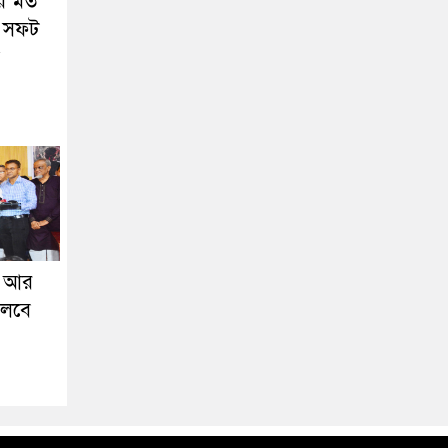
ের মত
র সফট
র আর
চলবে