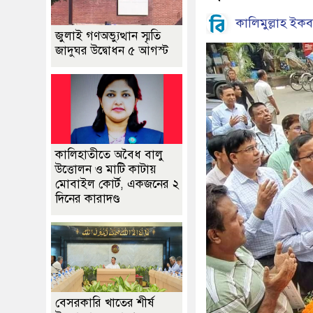
কালিমুল্লাহ ইক
জুলাই গণঅভ্যুত্থান স্মৃতি
জাদুঘর উদ্বোধন ৫ আগস্ট
কালিহাতীতে অবৈধ বালু
উত্তোলন ও মাটি কাটায়
মোবাইল কোর্ট, একজনের ২
দিনের কারাদণ্ড
বেসরকারি খাতের শীর্ষ