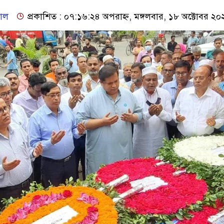
বাল
প্রকাশিত : ০৭:১৬:২৪ অপরাহ্ন, মঙ্গলবার, ১৮ অক্টোবর ২০