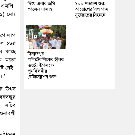
দিয়ে এবার জমি
১০০ শতাংশ শুল্ক
ল এমপি।
পেলেন সালাহ
আরোপের বিল পাস
-১) মোঃ
যুক্তরাষ্ট্রের সিনেটে
্ত গোলাপ
েল হত্যা
র কাছে
দিনাজপুর
্যর মতো
পলিটেকনিকের হীরক
জয়ন্তী উপলক্ষে
টি নেই।
পুনর্মিলনীর
। ’
রেজিস্ট্রেশন শুরু!
ণার উৎস
গবন্ধুর
ানে সচিব
গুনাবলী
িষ্ঠানেও