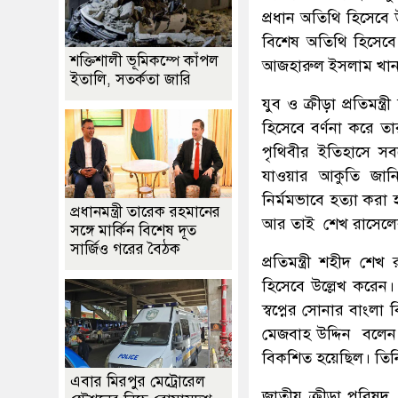
প্রধান অতিথি হিসেবে 
বিশেষ অতিথি হিসেবে 
শক্তিশালী ভূমিকম্পে কাঁপল
আজহারুল ইসলাম খা
ইতালি, সতর্কতা জারি
যুব ও ক্রীড়া প্রতিমন
হিসেবে বর্ণনা করে তার
পৃথিবীর ইতিহাসে স
যাওয়ার আকুতি জানি
নির্মমভাবে হত্যা কর
প্রধানমন্ত্রী তারেক রহমানের
আর তাই শেখ রাসেলের 
সঙ্গে মার্কিন বিশেষ দূত
সার্জিও গরের বৈঠক
প্রতিমন্ত্রী শহীদ শ
হিসেবে উল্লেখ করেন। 
স্বপ্নের সোনার বাংলা ব
মেজবাহ উদ্দিন বলেন
বিকশিত হয়েছিল। তিন
এবার মিরপুর মেট্রোরেল
জাতীয় ক্রীড়া পরিষদ, ব