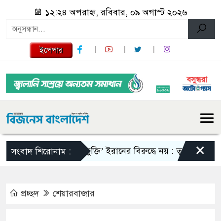
১২:২৪ অপরাহ্ন, রবিবার, ০৯ অগাস্ট ২০২৬
ইপেপার
×
‘মক্কা চুক্তি’ ইরানের বিরুদ্ধে নয় : তুরস্ক
রাষ্ট্রপতি
সংবাদ শিরোনাম :
প্রচ্ছদ
শেয়ারবাজার