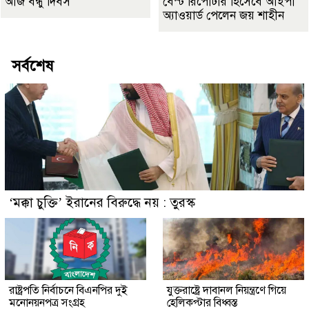
আজ বন্ধু দিবস
বেস্ট রিপোর্টার হিসেবে আইপা
অ্যাওয়ার্ড পেলেন জয় শাহীন
সর্বশেষ
‘মক্কা চুক্তি’ ইরানের বিরুদ্ধে নয় : তুরস্ক
রাষ্ট্রপতি নির্বাচনে বিএনপির দুই
যুক্তরাষ্ট্রে দাবানল নিয়ন্ত্রণে গিয়ে
মনোনয়নপত্র সংগ্রহ
হেলিকপ্টার বিধ্বস্ত