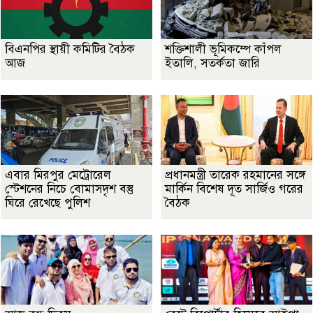
বিএনপির স্থায়ী কমিটির বৈঠক
শক্তিশালী ভূমিকম্পে কাঁপল
আজ
ইতালি, সতর্কতা জারি
এবার মিরপুর মেট্রোরেল
প্রধানমন্ত্রী তারেক রহমানের সঙ্গে
স্টেশনের নিচে বোমাসদৃশ বস্তু
মার্কিন বিশেষ দূত সার্জিও গরের
ঘিরে রেখেছে পুলিশ
বৈঠক