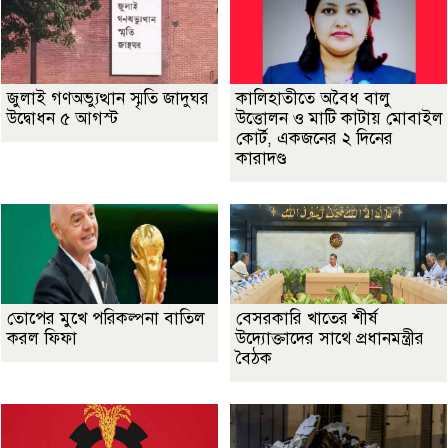
জুলাই গণঅভ্যুত্থান স্মৃতি জাদুঘর
কালিহাতীতে অবৈধ বালু
উদ্বোধন ৫ আগস্ট
উত্তোলন ও মাটি কাটায় মোবাইল
কোর্ট, একজনের ২ দিনের
কারাদণ্ড
তোপের মুখে পরিকল্পনা বাতিল
বেসরকারি খাতের শীর্ষ
করল ফিফা
উদ্যোক্তাদের সাথে প্রধানমন্ত্রীর
বৈঠক