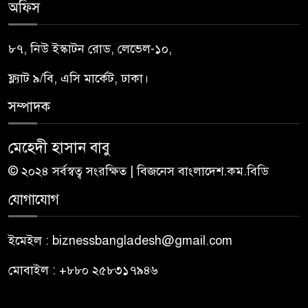
অফিস
৮৭, নিউ ইস্কাটন রোড, লেভেল-১০,
ফ্ল্যাট ৯/বি, এসি মার্কেট, ঢাকা।
সম্পাদক
মেহেদী হাসান বাবু
© ২০২৪ সর্বস্বত্ব সংরক্ষিত | বিজনেস বাংলাদেশ.কম.বিডি
যোগাযোগ
ইমেইল : biznessbangladesh@gmail.com
মোবাইল : +৮৮০ ২৫৮৩১৭৯৪৬