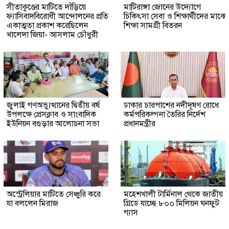
সীতাকুণ্ডের মাটিতে দাঁড়িয়ে
মাটিরাঙ্গা জোনের উদ্যোগে
ফ্যাসিবাদবিরোধী আন্দোলনের প্রতি
চিকিৎসা সেবা ও শিক্ষার্থীদের মাঝে
একাত্মতা প্রকাশ করেছিলেন
শিক্ষা সামগ্রী বিতরন
খালেদা জিয়া- আসলাম চৌধুরী
জুলাই গণঅভ্যুত্থানের দ্বিতীয় বর্ষ
ঢাকার চারপাশের নদীদূষণ রোধে
উপলক্ষে প্রেসক্লাব ও সাংবাদিক
কর্মপরিকল্পনা তৈরির নির্দেশ
ইউনিয়ন বগুড়ার আলোচনা সভা
প্রধানমন্ত্রীর
অস্ট্রেলিয়ার মাটিতে সেঞ্চুরি করে
মহেশখালী টার্মিনাল থেকে জাতীয়
যা বললেন মিরাজ
গ্রিডে যাচ্ছে ৮০০ মিলিয়ন ঘনফুট
গ্যাস