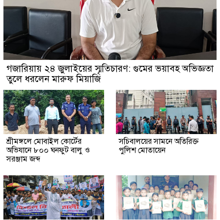
গজারিয়ায় ২৪ জুলাইয়ের স্মৃতিচারণ: গুমের ভয়াবহ অভিজ্ঞতা
তুলে ধরলেন মারুফ মিয়াজি
শ্রীমঙ্গলে মোবাইল কোর্টের
সচিবালয়ের সামনে অতিরিক্ত
অভিযানে ৮০০ ঘনফুট বালু ও
পুলিশ মোতায়েন
সরঞ্জাম জব্দ