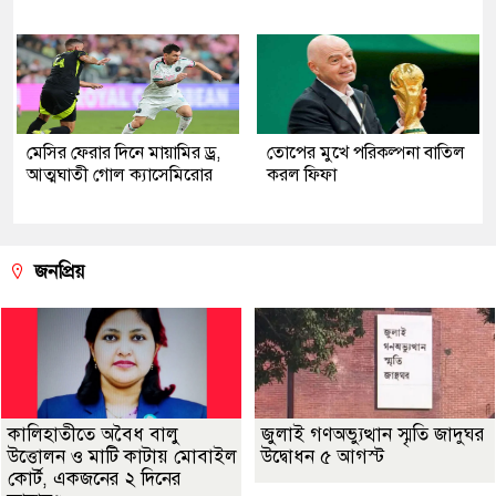
মেসির ফেরার দিনে মায়ামির ড্র,
তোপের মুখে পরিকল্পনা বাতিল
আত্মঘাতী গোল ক্যাসেমিরোর
করল ফিফা
জনপ্রিয়
কালিহাতীতে অবৈধ বালু
জুলাই গণঅভ্যুত্থান স্মৃতি জাদুঘর
উত্তোলন ও মাটি কাটায় মোবাইল
উদ্বোধন ৫ আগস্ট
কোর্ট, একজনের ২ দিনের