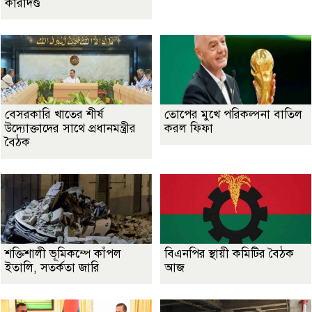
কারাদণ্ড
বেসরকারি খাতের শীর্ষ
তোপের মুখে পরিকল্পনা বাতিল
উদ্যোক্তাদের সাথে প্রধানমন্ত্রীর
করল ফিফা
বৈঠক
শক্তিশালী ভূমিকম্পে কাঁপল
বিএনপির স্থায়ী কমিটির বৈঠক
ইতালি, সতর্কতা জারি
আজ