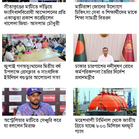
সীতাকুণ্ডের মাটিতে দাঁড়িয়ে
মাটিরাঙ্গা জোনের উদ্যোগে
ফ্যাসিবাদবিরোধী আন্দোলনের প্রতি
চিকিৎসা সেবা ও শিক্ষার্থীদের মাঝে
একাত্মতা প্রকাশ করেছিলেন
শিক্ষা সামগ্রী বিতরন
খালেদা জিয়া- আসলাম চৌধুরী
জুলাই গণঅভ্যুত্থানের দ্বিতীয় বর্ষ
ঢাকার চারপাশের নদীদূষণ রোধে
উপলক্ষে প্রেসক্লাব ও সাংবাদিক
কর্মপরিকল্পনা তৈরির নির্দেশ
ইউনিয়ন বগুড়ার আলোচনা সভা
প্রধানমন্ত্রীর
অস্ট্রেলিয়ার মাটিতে সেঞ্চুরি করে
মহেশখালী টার্মিনাল থেকে জাতীয়
যা বললেন মিরাজ
গ্রিডে যাচ্ছে ৮০০ মিলিয়ন ঘনফুট
গ্যাস