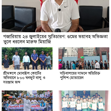
গজারিয়ায় ২৪ জুলাইয়ের স্মৃতিচারণ: গুমের ভয়াবহ অভিজ্ঞতা
তুলে ধরলেন মারুফ মিয়াজি
শ্রীমঙ্গলে মোবাইল কোর্টের
সচিবালয়ের সামনে অতিরিক্ত
অভিযানে ৮০০ ঘনফুট বালু ও
পুলিশ মোতায়েন
সরঞ্জাম জব্দ