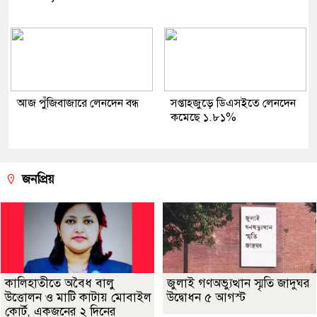
আজ পুঁজিবাজারে লেনদেন বন্ধ
সপ্তাহজুড়ে ডিএসইতে লেনদেন
কমেছে ১.৮১%
জনপ্রিয়
কালিহাতীতে অবৈধ বালু
জুলাই গণঅভ্যুত্থান স্মৃতি জাদুঘর
উত্তোলন ও মাটি কাটায় মোবাইল
উদ্বোধন ৫ আগস্ট
কোর্ট, একজনের ২ দিনের