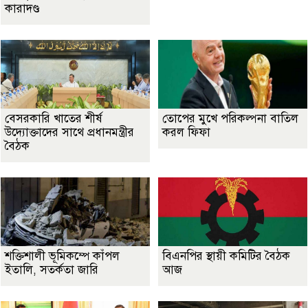
কারাদণ্ড
বেসরকারি খাতের শীর্ষ
তোপের মুখে পরিকল্পনা বাতিল
উদ্যোক্তাদের সাথে প্রধানমন্ত্রীর
করল ফিফা
বৈঠক
শক্তিশালী ভূমিকম্পে কাঁপল
বিএনপির স্থায়ী কমিটির বৈঠক
ইতালি, সতর্কতা জারি
আজ