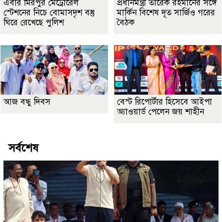
এবার মিরপুর মেট্রোরেল
প্রধানমন্ত্রী তারেক রহমানের সঙ্গে
স্টেশনের নিচে বোমাসদৃশ বস্তু
মার্কিন বিশেষ দূত সার্জিও গরের
ঘিরে রেখেছে পুলিশ
বৈঠক
আজ বন্ধু দিবস
বেস্ট রিপোর্টার হিসেবে আইপা
অ্যাওয়ার্ড পেলেন জয় শাহীন
সর্বশেষ