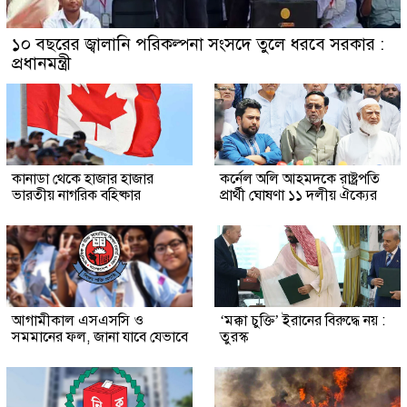
১০ বছরের জ্বালানি পরিকল্পনা সংসদে তুলে ধরবে সরকার :
প্রধানমন্ত্রী
কানাডা থেকে হাজার হাজার
কর্নেল অলি আহমদকে রাষ্ট্রপতি
ভারতীয় নাগরিক বহিষ্কার
প্রার্থী ঘোষণা ১১ দলীয় ঐক্যের
আগামীকাল এসএসসি ও
‘মক্কা চুক্তি’ ইরানের বিরুদ্ধে নয় :
সমমানের ফল, জানা যাবে যেভাবে
তুরস্ক