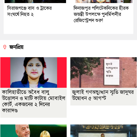
সিরাজগঞ্জে বাস ও ট্রাকের
দিনাজপুর পলিটেকনিকের হীরক
সংঘর্ষে নিহত ২
জয়ন্তী উপলক্ষে পুনর্মিলনীর
রেজিস্ট্রেশন শুরু!
জনপ্রিয়
কালিহাতীতে অবৈধ বালু
জুলাই গণঅভ্যুত্থান স্মৃতি জাদুঘর
উত্তোলন ও মাটি কাটায় মোবাইল
উদ্বোধন ৫ আগস্ট
কোর্ট, একজনের ২ দিনের
কারাদণ্ড