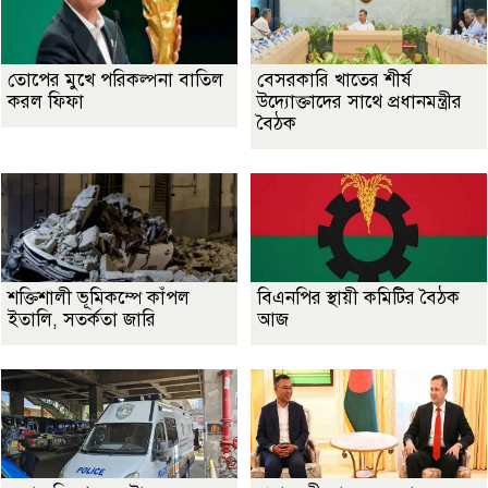
তোপের মুখে পরিকল্পনা বাতিল
বেসরকারি খাতের শীর্ষ
করল ফিফা
উদ্যোক্তাদের সাথে প্রধানমন্ত্রীর
বৈঠক
শক্তিশালী ভূমিকম্পে কাঁপল
বিএনপির স্থায়ী কমিটির বৈঠক
ইতালি, সতর্কতা জারি
আজ