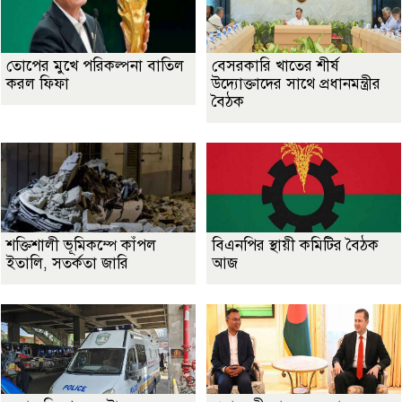
তোপের মুখে পরিকল্পনা বাতিল
বেসরকারি খাতের শীর্ষ
করল ফিফা
উদ্যোক্তাদের সাথে প্রধানমন্ত্রীর
বৈঠক
শক্তিশালী ভূমিকম্পে কাঁপল
বিএনপির স্থায়ী কমিটির বৈঠক
ইতালি, সতর্কতা জারি
আজ