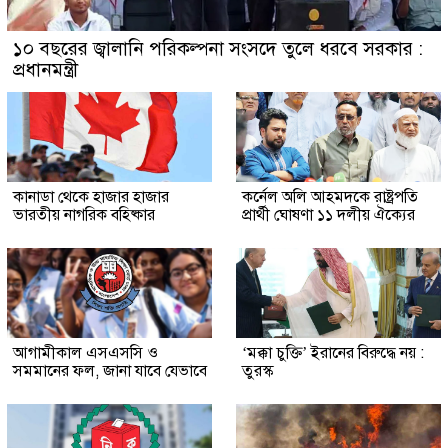
১০ বছরের জ্বালানি পরিকল্পনা সংসদে তুলে ধরবে সরকার :
প্রধানমন্ত্রী
কানাডা থেকে হাজার হাজার
কর্নেল অলি আহমদকে রাষ্ট্রপতি
ভারতীয় নাগরিক বহিষ্কার
প্রার্থী ঘোষণা ১১ দলীয় ঐক্যের
আগামীকাল এসএসসি ও
‘মক্কা চুক্তি’ ইরানের বিরুদ্ধে নয় :
সমমানের ফল, জানা যাবে যেভাবে
তুরস্ক