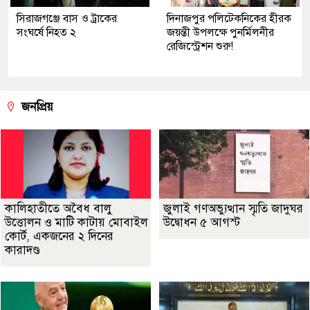
সিরাজগঞ্জে বাস ও ট্রাকের
দিনাজপুর পলিটেকনিকের হীরক
সংঘর্ষে নিহত ২
জয়ন্তী উপলক্ষে পুনর্মিলনীর
রেজিস্ট্রেশন শুরু!
জনপ্রিয়
কালিহাতীতে অবৈধ বালু
জুলাই গণঅভ্যুত্থান স্মৃতি জাদুঘর
উত্তোলন ও মাটি কাটায় মোবাইল
উদ্বোধন ৫ আগস্ট
কোর্ট, একজনের ২ দিনের
কারাদণ্ড