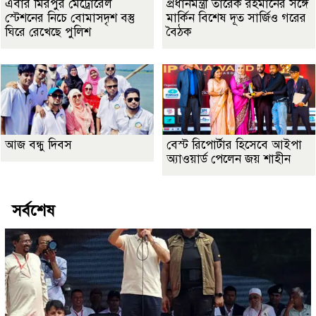
এবার মিরপুর মেট্রোরেল
প্রধানমন্ত্রী তারেক রহমানের সঙ্গে
স্টেশনের নিচে বোমাসদৃশ বস্তু
মার্কিন বিশেষ দূত সার্জিও গরের
ঘিরে রেখেছে পুলিশ
বৈঠক
আজ বন্ধু দিবস
বেস্ট রিপোর্টার হিসেবে আইপা
অ্যাওয়ার্ড পেলেন জয় শাহীন
সর্বশেষ