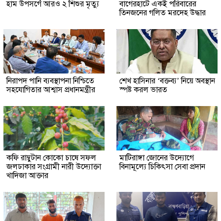
হাম উপসর্গে আরও ২ শিশুর মৃত্যু
‎বাগেরহাটে একই পরিবারের
তিনজনের গলিত মরদেহ উদ্ধার
নিরাপদ পানি ব্যবস্থাপনা নিশ্চিতে
শেখ হাসিনার ‘বক্তব্য’ নিয়ে অবস্থান
সহযোগিতার আশ্বাস প্রধানমন্ত্রীর
স্পষ্ট করল ভারত
কফি রাম্বুটান কোকো চাষে সফল
মাটিরাঙ্গা জোনের উদ্যোগে
জলঢাকার সংগ্রামী নারী উদ্যোক্তা
বিনামূল্যে চিকিৎসা সেবা প্রদান
খাদিজা আক্তার