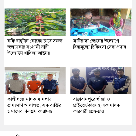
কফি রাম্বুটান কোকো চাষে সফল
মাটিরাঙ্গা জোনের উদ্যোগে
জলঢাকার সংগ্রামী নারী
বিনামূল্যে চিকিৎসা সেবা প্রদান
উদ্যোক্তা খাদিজা আক্তার
কালীগঞ্জে মাদক মামলায়
বাঞ্ছারামপুরে গাঁজা ও
ভ্রাম্যমাণ আদালত, এক ব্যক্তির
প্রাইভেটকারসহ এক মাদক
১ মাসের বিনাশ্রম কারাদণ্ড
কারবারী গ্রেফতার