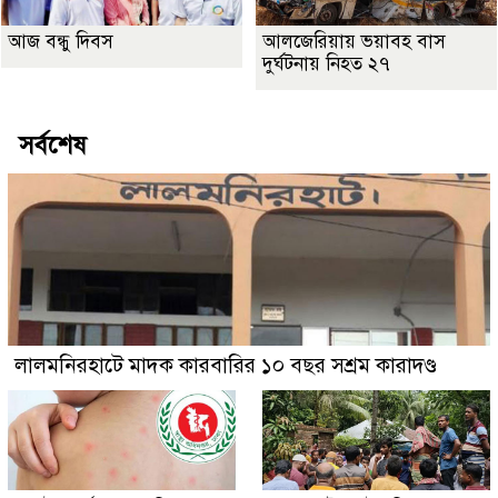
আজ বন্ধু দিবস
আলজেরিয়ায় ভয়াবহ বাস
দুর্ঘটনায় নিহত ২৭
সর্বশেষ
লালমনিরহাটে মাদক কারবারির ১০ বছর সশ্রম কারাদণ্ড