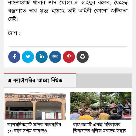
নাঙ্গলকোট থানার ওসি মোহাম্মদ আইয়ুব বলেন, যেহেতু
বজ্রপাতে তার মৃত্যু হয়েছে তাই আইনী কোনো জটিলতা
নেই।
ট্যাগ :
এ ক্যাটাগরির আরো নিউজ
লালমনিরহাটে মাদক কারবারির
‎বাগেরহাটে একই পরিবারের
১০ বছর সশ্রম কারাদণ্ড
তিনজনের গলিত মরদেহ উদ্ধার