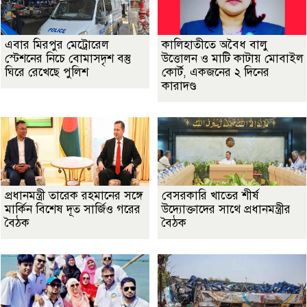
এবার মিরপুর মেট্রোরেল
কালিহাতীতে অবৈধ বালু
স্টেশনের নিচে বোমাসদৃশ বস্তু
উত্তোলন ও মাটি কাটায় মোবাইল
ঘিরে রেখেছে পুলিশ
কোর্ট, একজনের ২ দিনের
কারাদণ্ড
প্রধানমন্ত্রী তারেক রহমানের সঙ্গে
বেসরকারি খাতের শীর্ষ
মার্কিন বিশেষ দূত সার্জিও গরের
উদ্যোক্তাদের সাথে প্রধানমন্ত্রীর
বৈঠক
বৈঠক