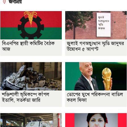
জনপ্রিয়
বিএনপির স্থায়ী কমিটির বৈঠক
জুলাই গণঅভ্যুত্থান স্মৃতি জাদুঘর
আজ
উদ্বোধন ৫ আগস্ট
শক্তিশালী ভূমিকম্পে কাঁপল
তোপের মুখে পরিকল্পনা বাতিল
ইতালি, সতর্কতা জারি
করল ফিফা