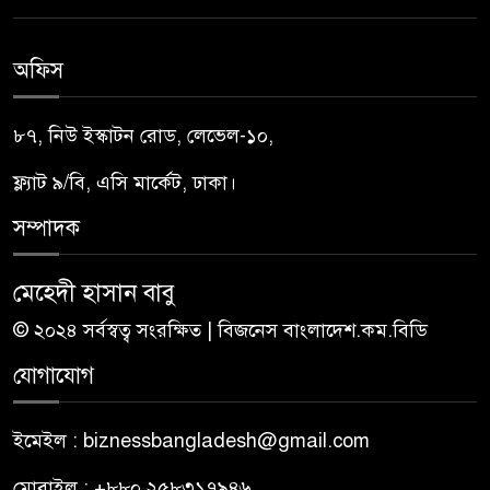
অফিস
৮৭, নিউ ইস্কাটন রোড, লেভেল-১০,
ফ্ল্যাট ৯/বি, এসি মার্কেট, ঢাকা।
সম্পাদক
মেহেদী হাসান বাবু
© ২০২৪ সর্বস্বত্ব সংরক্ষিত | বিজনেস বাংলাদেশ.কম.বিডি
যোগাযোগ
ইমেইল : biznessbangladesh@gmail.com
মোবাইল : +৮৮০ ২৫৮৩১৭৯৪৬