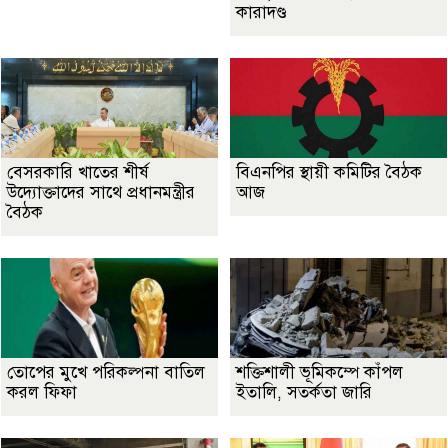
কারাদণ্ড
বেসরকারি খাতের শীর্ষ
বিএনপির স্থায়ী কমিটির বৈঠক
উদ্যোক্তাদের সাথে প্রধানমন্ত্রীর
আজ
বৈঠক
তোপের মুখে পরিকল্পনা বাতিল
শক্তিশালী ভূমিকম্পে কাঁপল
করল ফিফা
ইতালি, সতর্কতা জারি