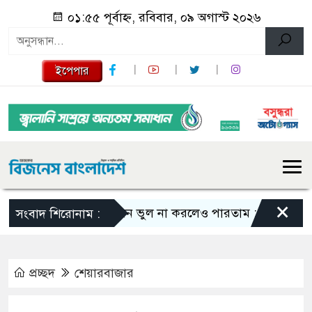
০১:৫৫ পূর্বাহ্ন, রবিবার, ০৯ অগাস্ট ২০২৬
ইপেপার
×
এমন ভুল না করলেও পারতাম : শাকিব খান
সংবাদ শিরোনাম :
প্রচ্ছদ
শেয়ারবাজার