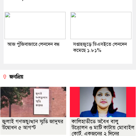
আজ পুঁজিবাজারে লেনদেন বন্ধ
সপ্তাহজুড়ে ডিএসইতে লেনদেন
কমেছে ১.৮১%
জনপ্রিয়
জুলাই গণঅভ্যুত্থান স্মৃতি জাদুঘর
কালিহাতীতে অবৈধ বালু
উদ্বোধন ৫ আগস্ট
উত্তোলন ও মাটি কাটায় মোবাইল
কোর্ট, একজনের ২ দিনের