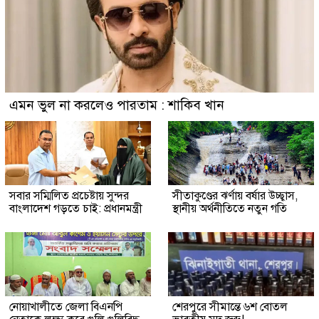
এমন ভুল না করলেও পারতাম : শাকিব খান
সবার সম্মিলিত প্রচেষ্টায় সুন্দর
সীতাকুণ্ডের ঝর্ণায় বর্ষার উচ্ছ্বাস,
বাংলাদেশ গড়তে চাই: প্রধানমন্ত্রী
স্থানীয় অর্থনীতিতে নতুন গতি
নোয়াখালীতে জেলা বিএনপি
শেরপুরে সীমান্তে ৬শ বোতল