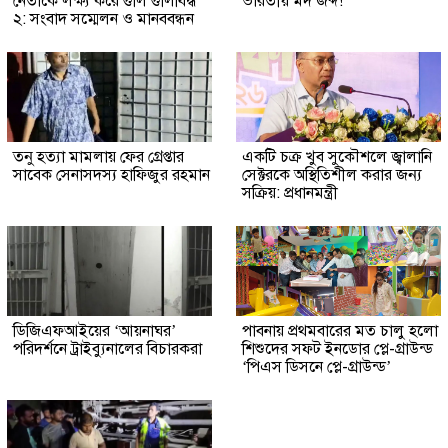
নেতাকে লক্ষ্য করে গুলি গুলিবিদ্ধ
ভারতীয় মদ জব্দ!
২: সংবাদ সম্মেলন ও মানববন্ধন
তনু হত্যা মামলায় ফের গ্রেপ্তার
একটি চক্র খুব সুকৌশলে জ্বালানি
সাবেক সেনাসদস্য হাফিজুর রহমান
সেক্টরকে অস্থিতিশীল করার জন্য
সক্রিয়: প্রধানমন্ত্রী
ডিজিএফআইয়ের ‘আয়নাঘর’
পাবনায় প্রথমবারের মত চালু হলো
পরিদর্শনে ট্রাইব্যুনালের বিচারকরা
শিশুদের সফট ইনডোর প্লে-গ্রাউন্ড
‘পিএস ডিসনে প্লে-গ্রাউন্ড’