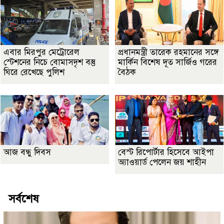
এবার মিরপুর মেট্রোরেল
প্রধানমন্ত্রী তারেক রহমানের সঙ্গে
স্টেশনের নিচে বোমাসদৃশ বস্তু
মার্কিন বিশেষ দূত সার্জিও গরের
ঘিরে রেখেছে পুলিশ
বৈঠক
আজ বন্ধু দিবস
বেস্ট রিপোর্টার হিসেবে আইপা
অ্যাওয়ার্ড পেলেন জয় শাহীন
সর্বশেষ