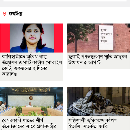
জনপ্রিয়
কালিহাতীতে অবৈধ বালু
জুলাই গণঅভ্যুত্থান স্মৃতি জাদুঘর
উত্তোলন ও মাটি কাটায় মোবাইল
উদ্বোধন ৫ আগস্ট
কোর্ট, একজনের ২ দিনের
কারাদণ্ড
বেসরকারি খাতের শীর্ষ
শক্তিশালী ভূমিকম্পে কাঁপল
উদ্যোক্তাদের সাথে প্রধানমন্ত্রীর
ইতালি, সতর্কতা জারি