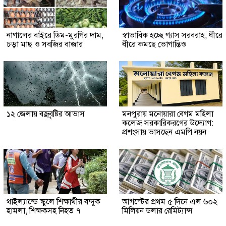
নাগালের বাইরে ডিম-মুরগির দাম,
স্বাভাবিক হচ্ছে গ্যাস সরবরাহ, ধীরে
চড়া মাছ ও সবজির বাজার
ধীরে কমছে ভোগান্তিও
১২ জেলায় বজ্রবৃষ্টির আভাস
মনপুরায় মনোয়ারা বেগম মহিলা
কলেজ সরকারিকরণের উদ্যোগ:
প্রশংসায় ভাসছেন এমপি নয়ন
থাইল্যান্ডে স্কুলে শিক্ষার্থীর বন্দুক
আগস্টের প্রথম ৫ দিনে এল ৬০২
হামলা, শিক্ষকসহ নিহত ৭
মিলিয়ন ডলার রেমিট্যান্স