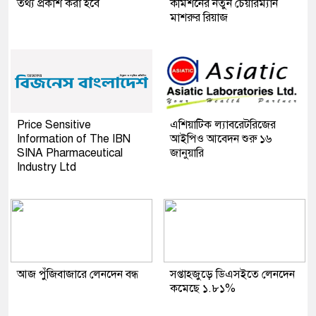
তথ্য প্রকাশ করা হবে
কমিশনের নতুন চেয়ারম্যান
মাশরুর রিয়াজ
Price Sensitive
এশিয়াটিক ল্যাবরেটরিজের
Information of The IBN
আইপিও আবেদন শুরু ১৬
SINA Pharmaceutical
জানুয়ারি
Industry Ltd
আজ পুঁজিবাজারে লেনদেন বন্ধ
সপ্তাহজুড়ে ডিএসইতে লেনদেন
কমেছে ১.৮১%