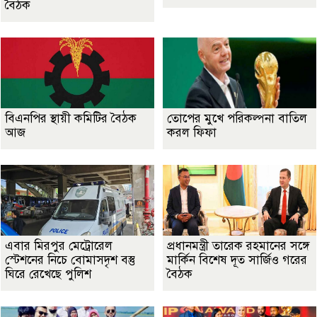
বৈঠক
বিএনপির স্থায়ী কমিটির বৈঠক
তোপের মুখে পরিকল্পনা বাতিল
আজ
করল ফিফা
এবার মিরপুর মেট্রোরেল
প্রধানমন্ত্রী তারেক রহমানের সঙ্গে
স্টেশনের নিচে বোমাসদৃশ বস্তু
মার্কিন বিশেষ দূত সার্জিও গরের
ঘিরে রেখেছে পুলিশ
বৈঠক