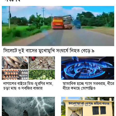
সিলেটে দুই বাসের মুখোমুখি সংঘর্ষে নিহত বেড়ে ৯
নাগালের বাইরে ডিম-মুরগির দাম,
স্বাভাবিক হচ্ছে গ্যাস সরবরাহ, ধীরে
চড়া মাছ ও সবজির বাজার
ধীরে কমছে ভোগান্তিও