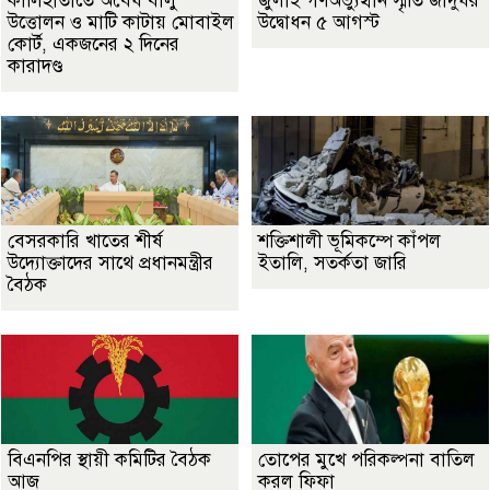
কালিহাতীতে অবৈধ বালু
জুলাই গণঅভ্যুত্থান স্মৃতি জাদুঘর
উত্তোলন ও মাটি কাটায় মোবাইল
উদ্বোধন ৫ আগস্ট
কোর্ট, একজনের ২ দিনের
কারাদণ্ড
বেসরকারি খাতের শীর্ষ
শক্তিশালী ভূমিকম্পে কাঁপল
উদ্যোক্তাদের সাথে প্রধানমন্ত্রীর
ইতালি, সতর্কতা জারি
বৈঠক
বিএনপির স্থায়ী কমিটির বৈঠক
তোপের মুখে পরিকল্পনা বাতিল
আজ
করল ফিফা