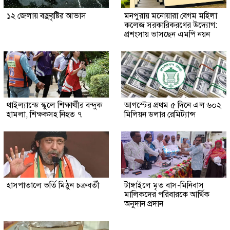
১২ জেলায় বজ্রবৃষ্টির আভাস
মনপুরায় মনোয়ারা বেগম মহিলা
কলেজ সরকারিকরণের উদ্যোগ:
প্রশংসায় ভাসছেন এমপি নয়ন
থাইল্যান্ডে স্কুলে শিক্ষার্থীর বন্দুক
আগস্টের প্রথম ৫ দিনে এল ৬০২
হামলা, শিক্ষকসহ নিহত ৭
মিলিয়ন ডলার রেমিট্যান্স
হাসপাতালে ভর্তি মিঠুন চক্রবর্তী
টাঙ্গাইলে মৃত বাস-মিনিবাস
মালিকদের পরিবারকে আর্থিক
অনুদান প্রদান