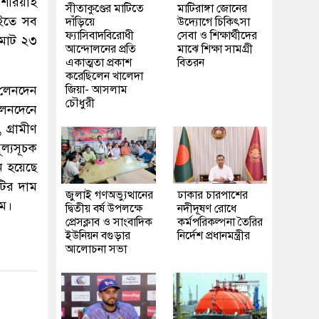
 শরিয়াহ
সীতাকুণ্ডের মাটিতে
মাটিরাঙ্গা জোনের
সইতে সব
দাঁড়িয়ে
উদ্যোগে চিকিৎসা
ফ্যাসিবাদবিরোধী
সেবা ও শিক্ষার্থীদের
 মোট ২৩
আন্দোলনের প্রতি
মাঝে শিক্ষা সামগ্রী
একাত্মতা প্রকাশ
বিতরন
করেছিলেন খালেদা
 লেনদেন
জিয়া- আসলাম
চৌধুরী
লেনদেনে
গ্রামীণ
ূল্যসূচক
ন হয়েছে
টির দাম
জুলাই গণঅভ্যুত্থানের
ঢাকার চারপাশের
াম।
দ্বিতীয় বর্ষ উপলক্ষে
নদীদূষণ রোধে
প্রেসক্লাব ও সাংবাদিক
কর্মপরিকল্পনা তৈরির
ইউনিয়ন বগুড়ার
নির্দেশ প্রধানমন্ত্রীর
আলোচনা সভা