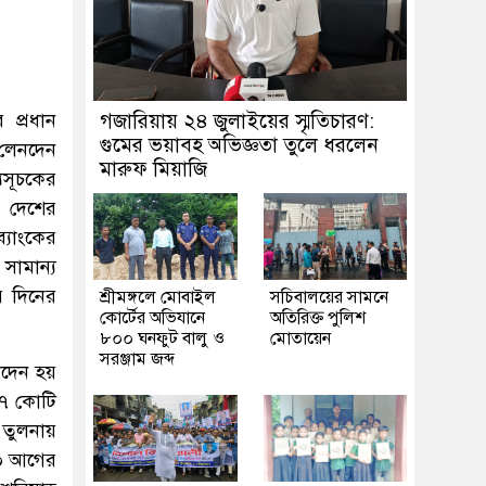
 প্রধান
গজারিয়ায় ২৪ জুলাইয়ের স্মৃতিচারণ:
গুমের ভয়াবহ অভিজ্ঞতা তুলে ধরলেন
ন লেনদেন
মারুফ মিয়াজি
্যসূচকের
 দেশের
্যাংকের
সামান্য
র দিনের
শ্রীমঙ্গলে মোবাইল
সচিবালয়ের সামনে
কোর্টের অভিযানে
অতিরিক্ত পুলিশ
৮০০ ঘনফুট বালু ও
মোতায়েন
সরঞ্জাম জব্দ
নদেন হয়
৪৭ কোটি
 তুলনায়
৩০ আগের