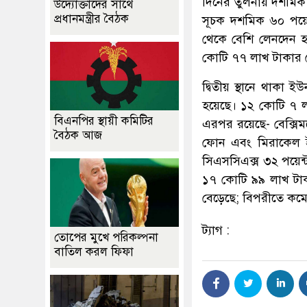
দিনের তুলনায় দশমিক 
উদ্যোক্তাদের সাথে
প্রধানমন্ত্রীর বৈঠক
সূচক দশমিক ৬০ পয়েন
থেকে বেশি লেনদেন হয়
কোটি ৭৭ লাখ টাকার 
দ্বিতীয় স্থানে থাক
হয়েছে। ১২ কোটি ৭ লা
বিএনপির স্থায়ী কমিটির
এরপর রয়েছে- বেক্সিমক
বৈঠক আজ
ফোন এবং মিরাকেল ইন্ড
সিএসসিএক্স ৩২ পয়েন্
১৭ কোটি ৯৯ লাখ টাকা
বেড়েছে; বিপরীতে কমে
ট্যাগ :
তোপের মুখে পরিকল্পনা
বাতিল করল ফিফা