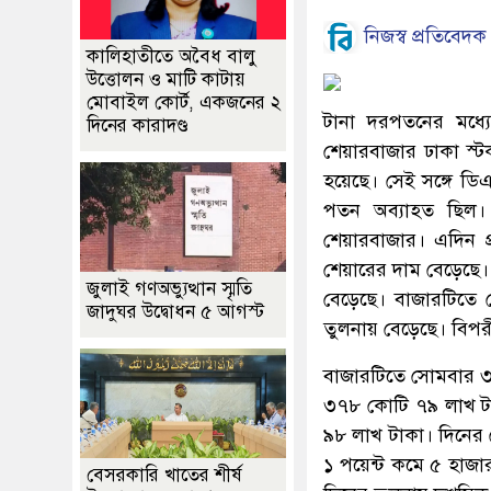
নিজস্ব প্রতিবেদক
কালিহাতীতে অবৈধ বালু
উত্তোলন ও মাটি কাটায়
মোবাইল কোর্ট, একজনের ২
টানা দরপতনের মধ্য
দিনের কারাদণ্ড
শেয়ারবাজার ঢাকা স্টক
হয়েছে। সেই সঙ্গে ডিএ
পতন অব্যাহত ছিল। 
শেয়ারবাজার। এদিন প
শেয়ারের দাম বেড়েছে
জুলাই গণঅভ্যুত্থান স্মৃতি
বেড়েছে। বাজারটিতে 
জাদুঘর উদ্বোধন ৫ আগস্ট
তুলনায় বেড়েছে। বিপ
বাজারটিতে সোমবার ৩
৩৭৮ কোটি ৭৯ লাখ টা
৯৮ লাখ টাকা। দিনের 
১ পয়েন্ট কমে ৫ হাজা
বেসরকারি খাতের শীর্ষ