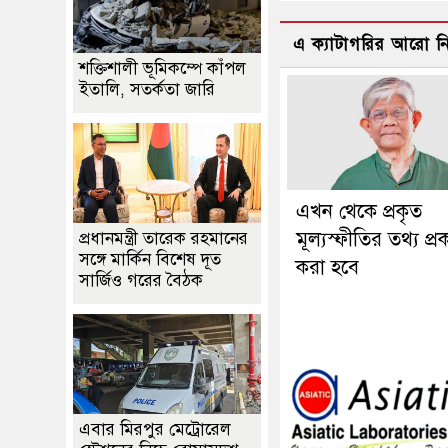
এ ক্যাটাগরির আরো 
শক্তিশালী ভূমিকম্পে কাঁপল
ইতালি, সতর্কতা জারি
এখন থেকে প্রকৃত
মূল্যস্ফীতির তথ্য প্র
প্রধানমন্ত্রী তারেক রহমানের
সঙ্গে মার্কিন বিশেষ দূত
করা হবে
সার্জিও গরের বৈঠক
এবার মিরপুর মেট্রোরেল