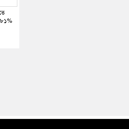
তে
১.৮১%