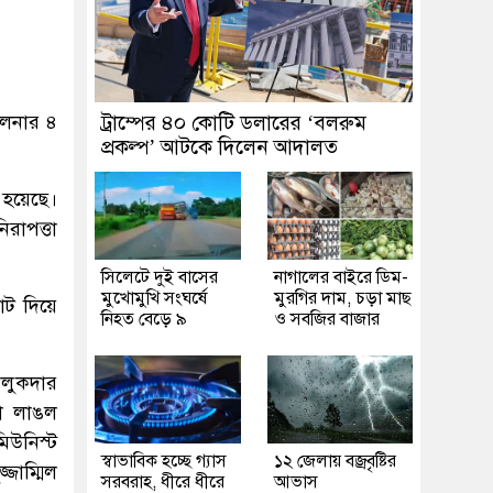
ুলনার ৪
ট্রাম্পের ৪০ কোটি ডলারের ‘বলরুম
প্রকল্প’ আটকে দিলেন আদালত
 হয়েছে।
রাপত্তা
সিলেটে দুই বাসের
নাগালের বাইরে ডিম-
মুখোমুখি সংঘর্ষে
মুরগির দাম, চড়া মাছ
োট দিয়ে
নিহত বেড়ে ৯
ও সবজির বাজার
ালুকদার
াড়া লাঙল
িউনিস্ট
স্বাভাবিক হচ্ছে গ্যাস
১২ জেলায় বজ্রবৃষ্টির
্জাম্মিল
সরবরাহ, ধীরে ধীরে
আভাস