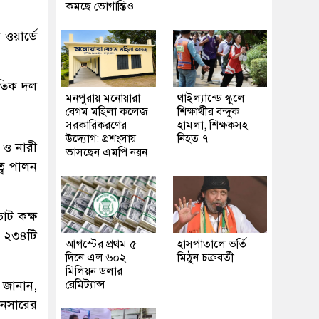
কমছে ভোগান্তিও
 ওয়ার্ডে
ৈতিক দল
মনপুরায় মনোয়ারা
থাইল্যান্ডে স্কুলে
বেগম মহিলা কলেজ
শিক্ষার্থীর বন্দুক
সরকারিকরণের
হামলা, শিক্ষকসহ
উদ্যোগ: প্রশংসায়
নিহত ৭
 ও নারী
ভাসছেন এমপি নয়ন
্ব পালন
ভোট কক্ষ
ে ২৩৪টি
আগস্টের প্রথম ৫
হাসপাতালে ভর্তি
দিনে এল ৬০২
মিঠুন চক্রবর্তী
মিলিয়ন ডলার
 জানান,
রেমিট্যান্স
আনসারের