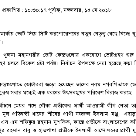
প্রকাশিত : ১০:৩০:১৭ পূর্বাহ্ন, মঙ্গলবার, ১৫ মে ২০১৮
মার্কায় ভোট দিয়ে সিটি করপোরেশনের নতুন নেতৃত্ব বেছে নিচ্ছে খ
র।
 খুলনা মহানগরীর ভোট কেন্দ্রগুলোয় একযোগে ভোটগ্রহণ শুরু
ণ চলবে বিকেল ৪টা পর্যন্ত। নির্বাচন উপলক্ষে নেয়া হয়েছে কড়া নি
ন্দ্রগুলোতে ভোটাররা জড়ো হয়েছেন তাদের নবম নগরপিতাকে ভ
রী-পুরুষ সবার মধ্যেই এক ধরনের উৎসবমুখর পরিবেশ বিরাজ করছে।
্বাচনে মেয়র পদে নৌকা প্রতীকের প্রার্থী আওয়ামী লীগ নেতা ত
মূল প্রতিদ্বন্দ্বী ধানের শীষের প্রার্থী নজরুল ইসলাম মঞ্জু। এছ
ির এস এম শফিকুর রহমান মুশফিক, কাস্তে প্রতীকে বাংলাদেশের কম
নুর রহমান বাবু ও হাতপাখা প্রতীকে ইসলামী আন্দোলনের প্রার্থী মুজ