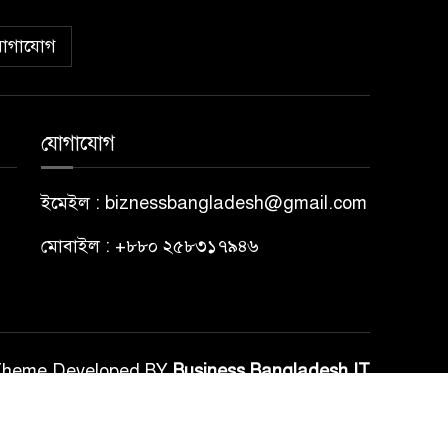
োগাযোগ
যোগাযোগ
ইমেইল : biznessbangladesh@gmail.com
মোবাইল : +৮৮০ ২৫৮৩১৭৯৪৬
Theme Developed BY
Business Bangladesh IT