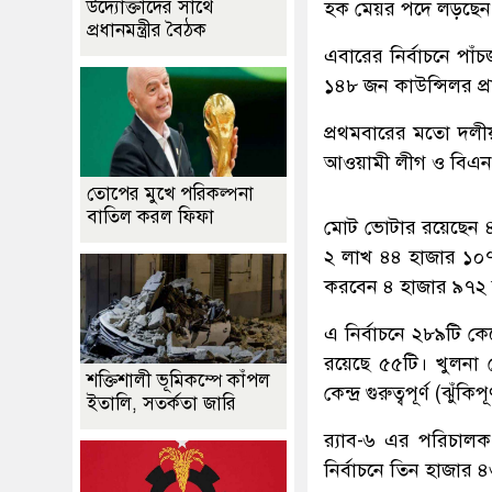
উদ্যোক্তাদের সাথে
হক মেয়র পদে লড়ছেন
প্রধানমন্ত্রীর বৈঠক
এবারের নির্বাচনে পাঁচ
১৪৮ জন কাউন্সিলর প্রার্
প্রথমবারের মতো দলীয়
আওয়ামী লীগ ও বিএনপি
তোপের মুখে পরিকল্পনা
বাতিল করল ফিফা
মোট ভোটার রয়েছেন ৪
২ লাখ ৪৪ হাজার ১০৭ 
করবেন ৪ হাজার ৯৭২ জ
এ নির্বাচনে ২৮৯টি কেন
রয়েছে ৫৫টি। খুলনা ম
শক্তিশালী ভূমিকম্পে কাঁপল
কেন্দ্র গুরুত্বপূর্ণ (ঝুঁকিপূ
ইতালি, সতর্কতা জারি
র‌্যাব-৬ এর পরিচাল
নির্বাচনে তিন হাজার