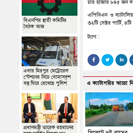
চার হাজার ৮৪৫ জন দ
এপিবিএন ও ব্যাটালিয়ন
বিএনপির স্থায়ী কমিটির
৩২টি সেক্টর পার্টি, ৪ট
বৈঠক আজ
ট্যাগ :
এবার মিরপুর মেট্রোরেল
স্টেশনের নিচে বোমাসদৃশ
বস্তু ঘিরে রেখেছে পুলিশ
এ ক্যাটাগরির আরো 
প্রধানমন্ত্রী তারেক রহমানের
সিলেটে দুই বাসের