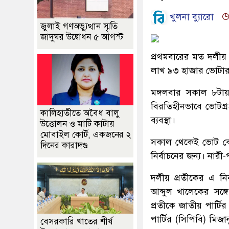
খুলনা ব্যুারো
জুলাই গণঅভ্যুত্থান স্মৃতি
জাদুঘর উদ্বোধন ৫ আগস্ট
প্রথমবারের মত দলীয় 
লাখ ৯৩ হাজার ভোটা
মঙ্গলবার সকাল ৮টায়
বিরতিহীনভাবে ভোটগ্রহ
কালিহাতীতে অবৈধ বালু
ব্যবস্থা।
উত্তোলন ও মাটি কাটায়
মোবাইল কোর্ট, একজনের ২
সকাল থেকেই ভোট কে
দিনের কারাদণ্ড
নির্বাচনের জন্য। না
দলীয় প্রতীকের এ নির
আব্দুল খালেকের সঙ্গে 
প্রতীকে জাতীয় পার্ট
পার্টির (সিপিবি) মিজা
বেসরকারি খাতের শীর্ষ