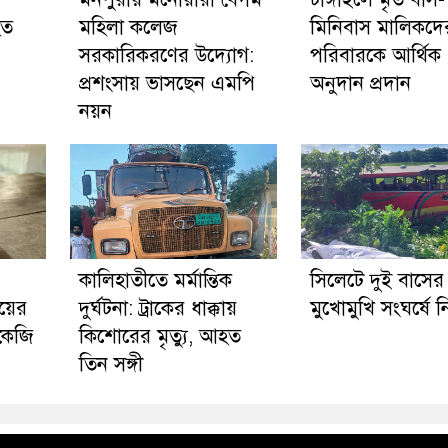
হত
মহিলা কলেজ
মিনিবাস মালিকদে
সরকারিকরণের উদ্যোগ:
পরিবারকে আর্থিক
প্রশংসায় ভাসছেন এমপি
অনুদান প্রদান
নয়ন
কালিহাতীতে মর্মান্তিক
সিলেটে দুই বাসের
য়ের
দুর্ঘটনা: ট্রাকের ধাক্কায়
মুখোমুখি সংঘর্ষে 
 কেজি
কিশোরের মৃত্যু, আহত
তিন সঙ্গী