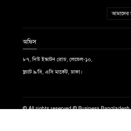
আমাদের স
অফিস
৮৭, নিউ ইস্কাটন রোড, লেভেল-১০,
ফ্ল্যাট ৯/বি, এসি মার্কেট, ঢাকা।
© All rights reserved © Business Bangladesh