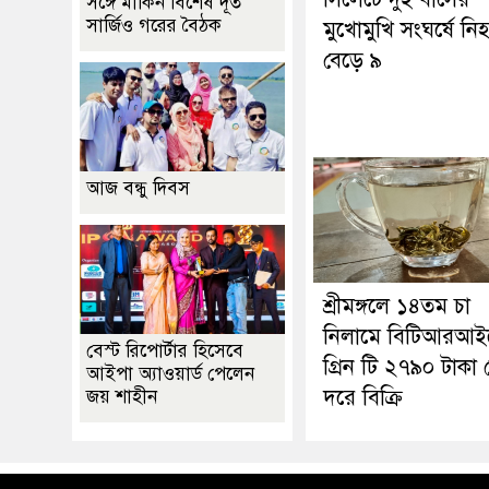
সঙ্গে মার্কিন বিশেষ দূত
সার্জিও গরের বৈঠক
মুখোমুখি সংঘর্ষে নি
বেড়ে ৯
আজ বন্ধু দিবস
শ্রীমঙ্গলে ১৪তম চা
নিলামে বিটিআরআই
বেস্ট রিপোর্টার হিসেবে
গ্রিন টি ২৭৯০ টাকা
আইপা অ্যাওয়ার্ড পেলেন
দরে বিক্রি
জয় শাহীন