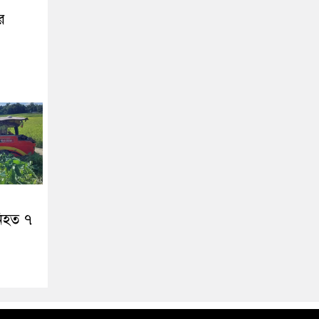
র
নিহত ৭