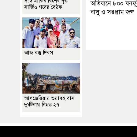
সঙ্গে মার্কিন বিশেষ দূত
অভিযানে ৮০০ ঘনফু
সার্জিও গরের বৈঠক
বালু ও সরঞ্জাম জব্দ
আজ বন্ধু দিবস
আলজেরিয়ায় ভয়াবহ বাস
দুর্ঘটনায় নিহত ২৭