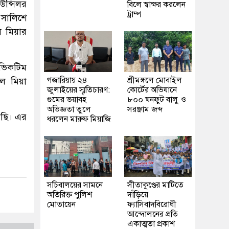
উন্সিলর
বিলে স্বাক্ষর করলেন
ট্রাম্প
 সালিশে
ল মিয়ার
 ভিকটিম
গজারিয়ায় ২৪
শ্রীমঙ্গলে মোবাইল
বল মিয়া
জুলাইয়ের স্মৃতিচারণ:
কোর্টের অভিযানে
গুমের ভয়াবহ
৮০০ ঘনফুট বালু ও
অভিজ্ঞতা তুলে
সরঞ্জাম জব্দ
েছি। এর
ধরলেন মারুফ মিয়াজি
সচিবালয়ের সামনে
সীতাকুণ্ডের মাটিতে
অতিরিক্ত পুলিশ
দাঁড়িয়ে
মোতায়েন
ফ্যাসিবাদবিরোধী
আন্দোলনের প্রতি
একাত্মতা প্রকাশ