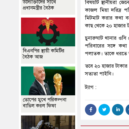
উদ্যোক্তাদের সাথে
বিষয়টি স্থানীয়রা জে
প্রধানমন্ত্রীর বৈঠক
কাজল মিয়া দরিদ্র প
মিটমাট করার কথা বল
কাছ থেকে ২০ হাজার ট
চুনারুঘাট থানার ওস
পরিবারের সঙ্গে কথা
বিএনপির স্থায়ী কমিটির
পলাতক। তাকে ধরতে অ
বৈঠক আজ
তবে ২০ হাজার টাকার 
সত্যতা পাইনি।
ট্যাগ :
তোপের মুখে পরিকল্পনা
বাতিল করল ফিফা