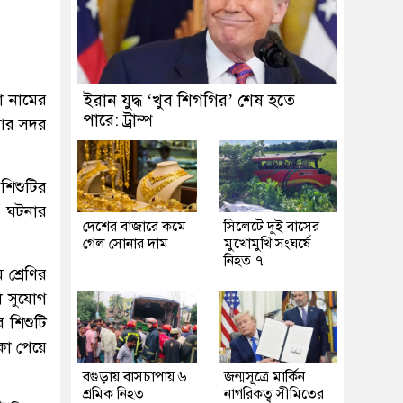
য়া নামের
ইরান যুদ্ধ ‘খুব শিগগির’ শেষ হতে
পারে: ট্রাম্প
ধার সদর
শিশুটির
। ঘটনার
দেশের বাজারে কমে
সিলেটে দুই বাসের
গেল সোনার দাম
মুখোমুখি সংঘর্ষে
নিহত ৭
 শ্রেণির
ে সুযোগ
 শিশুটি
কা পেয়ে
বগুড়ায় বাসচাপায় ৬
জন্মসূত্রে মার্কিন
শ্রমিক নিহত
নাগরিকত্ব সীমিতের