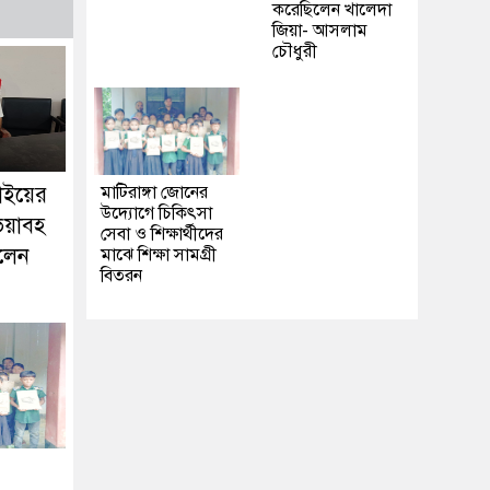
করেছিলেন খালেদা
জিয়া- আসলাম
চৌধুরী
াইয়ের
মাটিরাঙ্গা জোনের
উদ্যোগে চিকিৎসা
 ভয়াবহ
সেবা ও শিক্ষার্থীদের
রলেন
মাঝে শিক্ষা সামগ্রী
বিতরন