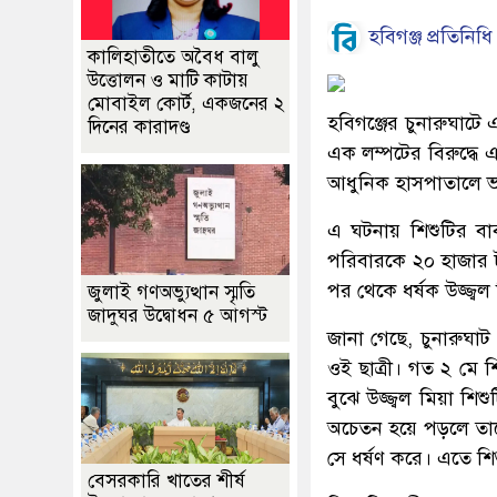
হবিগঞ্জ প্রতিনিধি
কালিহাতীতে অবৈধ বালু
উত্তোলন ও মাটি কাটায়
মোবাইল কোর্ট, একজনের ২
হবিগঞ্জের চুনারুঘাটে
দিনের কারাদণ্ড
এক লম্পটের বিরুদ্ধে 
আধুনিক হাসপাতালে ভর
এ ঘটনায় শিশুটির বাব
পরিবারকে ২০ হাজার ট
পর থেকে ধর্ষক উজ্জ্ব
জুলাই গণঅভ্যুত্থান স্মৃতি
জাদুঘর উদ্বোধন ৫ আগস্ট
জানা গেছে, চুনারুঘাট
ওই ছাত্রী। গত ২ মে 
বুঝে উজ্জ্বল মিয়া শ
অচেতন হয়ে পড়লে তাক
সে ধর্ষণ করে। এতে শি
বেসরকারি খাতের শীর্ষ