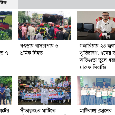
নিউজ
বগুড়ায় বাসচাপায় ৬
গজারিয়ায় ২৪ জুল
হত ৭
শ্রমিক নিহত
স্মৃতিচারণ: গুমের
অভিজ্ঞতা তুলে ধ
মারুফ মিয়াজি
র্টের
সীতাকুণ্ডের মাটিতে
মাটিরাঙ্গা জোনের