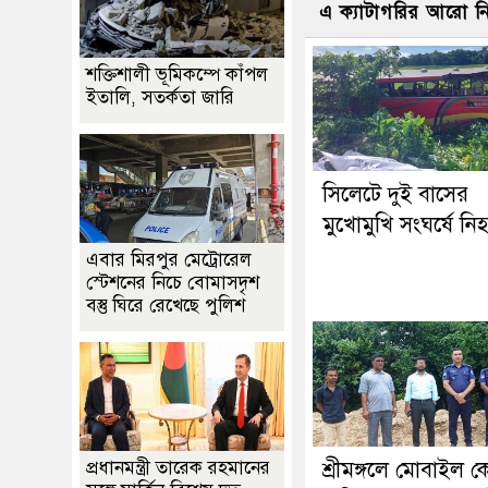
এ ক্যাটাগরির আরো 
শক্তিশালী ভূমিকম্পে কাঁপল
ইতালি, সতর্কতা জারি
সিলেটে দুই বাসের
মুখোমুখি সংঘর্ষে নি
এবার মিরপুর মেট্রোরেল
স্টেশনের নিচে বোমাসদৃশ
বস্তু ঘিরে রেখেছে পুলিশ
প্রধানমন্ত্রী তারেক রহমানের
শ্রীমঙ্গলে মোবাইল কো