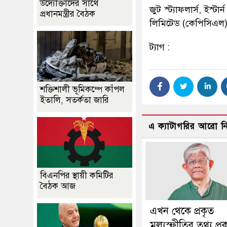
উদ্যোক্তাদের সাথে
জুট স্ট্যাফলার্স, ইস্
প্রধানমন্ত্রীর বৈঠক
লিমিটেড (কেপিসিএল
ট্যাগ :
শক্তিশালী ভূমিকম্পে কাঁপল
ইতালি, সতর্কতা জারি
এ ক্যাটাগরির আরো 
বিএনপির স্থায়ী কমিটির
বৈঠক আজ
এখন থেকে প্রকৃত
মূল্যস্ফীতির তথ্য প্র