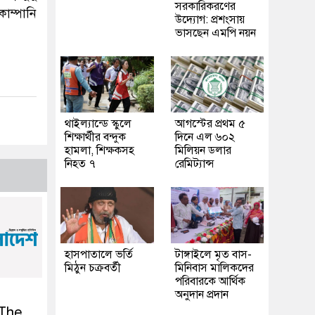
সরকারিকরণের
কোম্পানি
উদ্যোগ: প্রশংসায়
ভাসছেন এমপি নয়ন
থাইল্যান্ডে স্কুলে
আগস্টের প্রথম ৫
শিক্ষার্থীর বন্দুক
দিনে এল ৬০২
হামলা, শিক্ষকসহ
মিলিয়ন ডলার
নিহত ৭
রেমিট্যান্স
হাসপাতালে ভর্তি
টাঙ্গাইলে মৃত বাস-
মিঠুন চক্রবর্তী
মিনিবাস মালিকদের
পরিবারকে আর্থিক
অনুদান প্রদান
 The