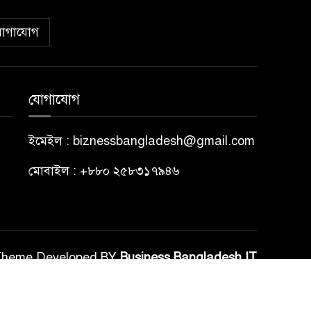
োগাযোগ
যোগাযোগ
ইমেইল : biznessbangladesh@gmail.com
মোবাইল : +৮৮০ ২৫৮৩১৭৯৪৬
Theme Developed BY
Business Bangladesh IT