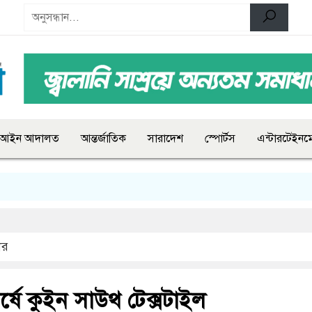
আইন আদালত
আন্তর্জাতিক
সারাদেশ
স্পোর্টস
এন্টারটেইনমে
ার
র্ষে কুইন সাউথ টেক্সটাইল