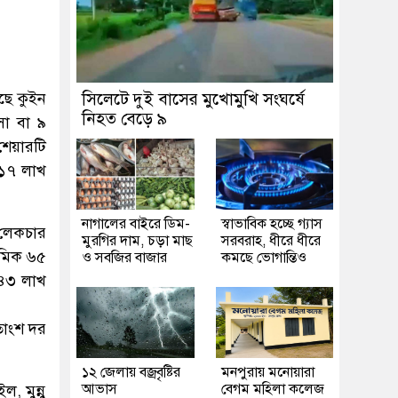
ছে কুইন
সিলেটে দুই বাসের মুখোমুখি সংঘর্ষে
নিহত বেড়ে ৯
সা বা ৯
শেয়ারটি
 ১৭ লাখ
নাগালের বাইরে ডিম-
স্বাভাবিক হচ্ছে গ্যাস
 লেকচার
মুরগির দাম, চড়া মাছ
সরবরাহ, ধীরে ধীরে
দশমিক ৬৫
ও সবজির বাজার
কমছে ভোগান্তিও
 ৪৩ লাখ
তাংশ দর
১২ জেলায় বজ্রবৃষ্টির
মনপুরায় মনোয়ারা
আভাস
বেগম মহিলা কলেজ
, মুন্নু