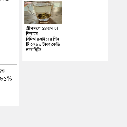
l
শ্রীমঙ্গলে ১৪তম চা
নিলামে
বিটিআরআইয়ের গ্রিন
টি ২৭৯০ টাকা কেজি
দরে বিক্রি
তে
১.৮১%