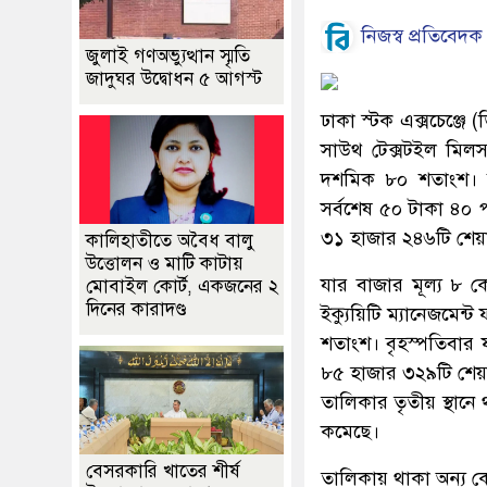
নিজস্ব প্রতিবেদক
জুলাই গণঅভ্যুত্থান স্মৃতি
জাদুঘর উদ্বোধন ৫ আগস্ট
ঢাকা স্টক এক্সচেঞ্জে
সাউথ টেক্সটইল মিলস
দশমিক ৮০ শতাংশ। ডি
সর্বশেষ ৫০ টাকা ৪০
৩১ হাজার ২৪৬টি শেয়
কালিহাতীতে অবৈধ বালু
উত্তোলন ও মাটি কাটায়
যার বাজার মূল্য ৮ 
মোবাইল কোর্ট, একজনের ২
দিনের কারাদণ্ড
ইক্যুয়িটি ম্যানেজমেন
শতাংশ। বৃহস্পতিবার 
৮৫ হাজার ৩২৯টি শেয়
তালিকার তৃতীয় স্থা
কমেছে।
বেসরকারি খাতের শীর্ষ
তালিকায় থাকা অন্য কোম্