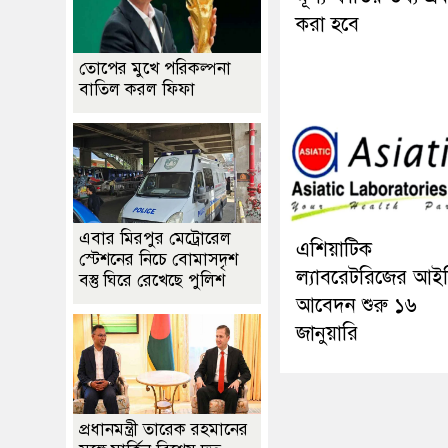
করা হবে
তোপের মুখে পরিকল্পনা
বাতিল করল ফিফা
এবার মিরপুর মেট্রোরেল
এশিয়াটিক
স্টেশনের নিচে বোমাসদৃশ
ল্যাবরেটরিজের আই
বস্তু ঘিরে রেখেছে পুলিশ
আবেদন শুরু ১৬
জানুয়ারি
প্রধানমন্ত্রী তারেক রহমানের