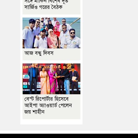
সঙ্গে মার্কিন বিশেষ দূত
সার্জিও গরের বৈঠক
আজ বন্ধু দিবস
বেস্ট রিপোর্টার হিসেবে
আইপা অ্যাওয়ার্ড পেলেন
জয় শাহীন