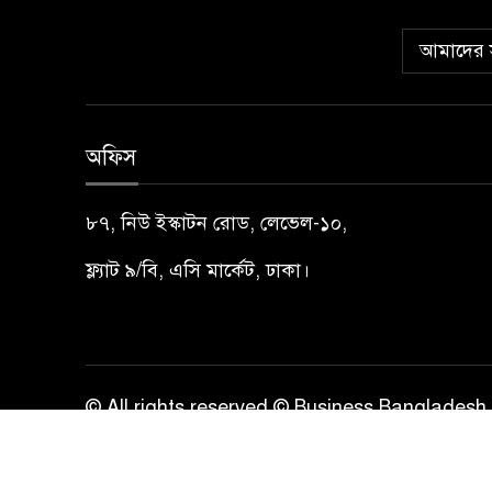
আমাদের স
অফিস
৮৭, নিউ ইস্কাটন রোড, লেভেল-১০,
ফ্ল্যাট ৯/বি, এসি মার্কেট, ঢাকা।
© All rights reserved © Business Bangladesh