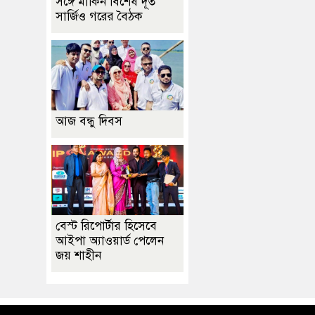
সঙ্গে মার্কিন বিশেষ দূত
সার্জিও গরের বৈঠক
আজ বন্ধু দিবস
বেস্ট রিপোর্টার হিসেবে
আইপা অ্যাওয়ার্ড পেলেন
জয় শাহীন