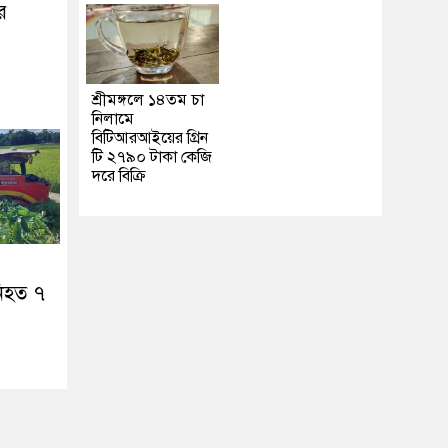
র
শ্রীমঙ্গলে ১৪তম চা
নিলামে
বিটিআরআইয়ের গ্রিন
টি ২৭৯০ টাকা কেজি
দরে বিক্রি
নিহত ৭