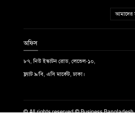
আমাদের স
অফিস
৮৭, নিউ ইস্কাটন রোড, লেভেল-১০,
ফ্ল্যাট ৯/বি, এসি মার্কেট, ঢাকা।
© All rights reserved © Business Bangladesh