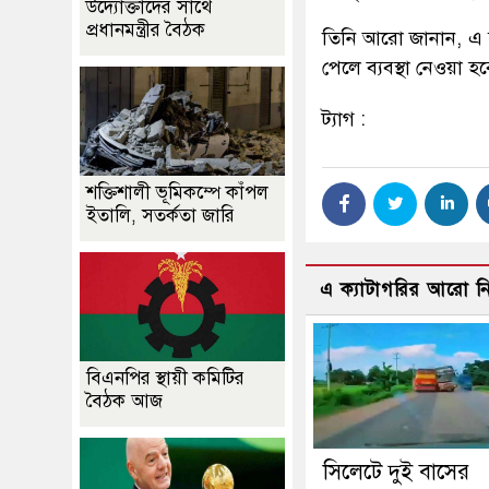
উদ্যোক্তাদের সাথে
প্রধানমন্ত্রীর বৈঠক
তিনি আরো জানান, এ 
পেলে ব্যবস্থা নেওয়া হ
ট্যাগ :
শক্তিশালী ভূমিকম্পে কাঁপল
ইতালি, সতর্কতা জারি
এ ক্যাটাগরির আরো 
বিএনপির স্থায়ী কমিটির
বৈঠক আজ
সিলেটে দুই বাসের