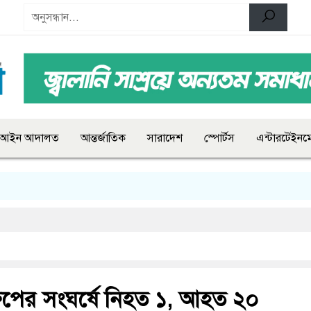
আইন আদালত
আন্তর্জাতিক
সারাদেশ
স্পোর্টস
এন্টারটেইনমে
্রুপের সংঘর্ষে নিহত ১, আহত ২০