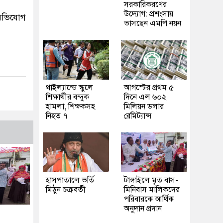
সরকারিকরণের
উদ্যোগ: প্রশংসায়
 অভিযোগ
ভাসছেন এমপি নয়ন
থাইল্যান্ডে স্কুলে
আগস্টের প্রথম ৫
শিক্ষার্থীর বন্দুক
দিনে এল ৬০২
হামলা, শিক্ষকসহ
মিলিয়ন ডলার
নিহত ৭
রেমিট্যান্স
হাসপাতালে ভর্তি
টাঙ্গাইলে মৃত বাস-
মিঠুন চক্রবর্তী
মিনিবাস মালিকদের
পরিবারকে আর্থিক
অনুদান প্রদান