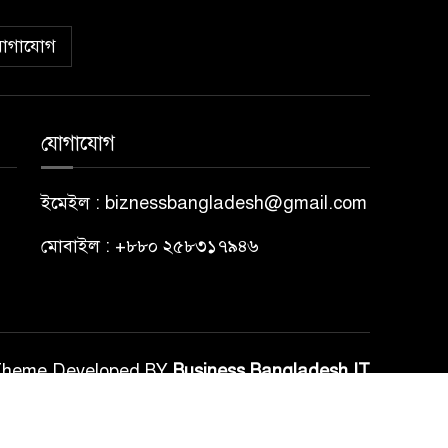
োগাযোগ
যোগাযোগ
ইমেইল : biznessbangladesh@gmail.com
মোবাইল : +৮৮০ ২৫৮৩১৭৯৪৬
Theme Developed BY
Business Bangladesh IT