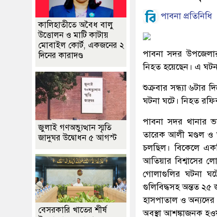
পাবনা প্রতিনিধি
কালিহাতীতে অবৈধ বালু
উত্তোলন ও মাটি কাটায়
মোবাইল কোর্ট, একজনের ২
পাবনা সদর উপজেলার 
দিনের কারাদণ্ড
নিহত হয়েছেন। এ ঘটন
শুক্রবার সন্ধ্যা ৬টা
ঘটনা ঘটে। নিহত রফিক
পাবনা সদর থানার ভারপ
জুলাই গণঅভ্যুত্থান স্মৃতি
তারেক আলী মণ্ডল ও আত
জাদুঘর উদ্বোধন ৫ আগস্ট
চলছিল। বিকেলে একটি
আতিয়ার বিশ্বাসের লো
গোলাগুলির ঘটনা ঘট
গুলিবিদ্ধসহ অন্তত ২
হাসপাতাল ও অন্যদের ব
বেসরকারি খাতের শীর্ষ
অবস্থা আশঙ্কাজনক হ