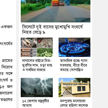
মে একজন
সিলেটে দুই বাসের মুখোমুখি সংঘর্ষে
নিহত বেড়ে ৯
ংঘর্ষের
গ্রামের
নাগালের বাইরে ডিম-
স্বাভাবিক হচ্ছে গ্যাস
মুরগির দাম, চড়া মাছ
সরবরাহ, ধীরে ধীরে
ে বিরোধ
ও সবজির বাজার
কমছে ভোগান্তিও
র সঙ্গে
ংঘর্ষ ও
ও ১৫ জন
জেনারেল
 মণ্ডলের
১২ জেলায় বজ্রবৃষ্টির
মনপুরায় মনোয়ারা
আভাস
বেগম মহিলা কলেজ