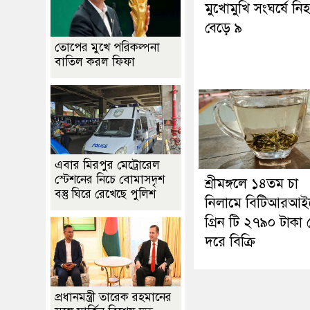
মুখোমুখি সংঘর্ষে নি
বেড়ে ৯
তোপের মুখে পরিকল্পনা
বাতিল করল ফিফা
এবার মিরপুর মেট্রোরেল
স্টেশনের নিচে বোমাসদৃশ
শ্রীমঙ্গলে ১৪তম চা
বস্তু ঘিরে রেখেছে পুলিশ
নিলামে বিটিআরআই
গ্রিন টি ২৭৯০ টাকা
দরে বিক্রি
প্রধানমন্ত্রী তারেক রহমানের