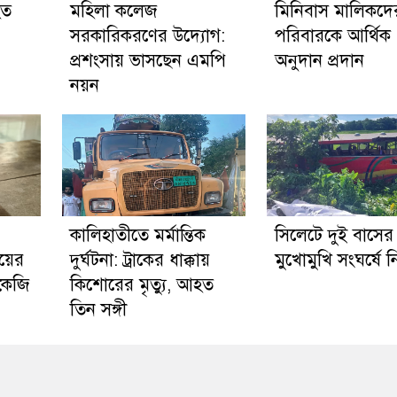
হত
মহিলা কলেজ
মিনিবাস মালিকদে
সরকারিকরণের উদ্যোগ:
পরিবারকে আর্থিক
প্রশংসায় ভাসছেন এমপি
অনুদান প্রদান
নয়ন
কালিহাতীতে মর্মান্তিক
সিলেটে দুই বাসের
য়ের
দুর্ঘটনা: ট্রাকের ধাক্কায়
মুখোমুখি সংঘর্ষে 
 কেজি
কিশোরের মৃত্যু, আহত
তিন সঙ্গী