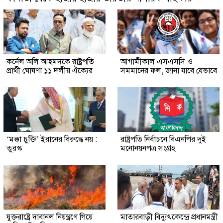
কর্নেল অলি আহমদকে রাষ্ট্রপতি
আগামীকাল এসএসসি ও
প্রার্থী ঘোষণা ১১ দলীয় ঐক্যের
সমমানের ফল, জানা যাবে যেভাবে
‘মক্কা চুক্তি’ ইরানের বিরুদ্ধে নয় :
রাষ্ট্রপতি নির্বাচনে বিএনপির দুই
তুরস্ক
মনোনয়নপত্র সংগ্রহ
যুক্তরাষ্ট্রে দাবানল নিয়ন্ত্রণে গিয়ে
মাতারবাড়ী বিদ্যুৎকেন্দ্রে প্রধানমন্ত্রী