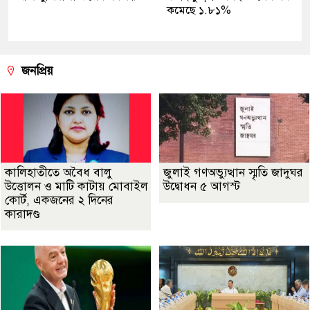
কমেছে ১.৮১%
জনপ্রিয়
কালিহাতীতে অবৈধ বালু
জুলাই গণঅভ্যুত্থান স্মৃতি জাদুঘর
উত্তোলন ও মাটি কাটায় মোবাইল
উদ্বোধন ৫ আগস্ট
কোর্ট, একজনের ২ দিনের
কারাদণ্ড