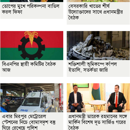
তোপের মুখে পরিকল্পনা বাতিল
বেসরকারি খাতের শীর্ষ
করল ফিফা
উদ্যোক্তাদের সাথে প্রধানমন্ত্রীর
বৈঠক
বিএনপির স্থায়ী কমিটির বৈঠক
শক্তিশালী ভূমিকম্পে কাঁপল
আজ
ইতালি, সতর্কতা জারি
এবার মিরপুর মেট্রোরেল
প্রধানমন্ত্রী তারেক রহমানের সঙ্গে
স্টেশনের নিচে বোমাসদৃশ বস্তু
মার্কিন বিশেষ দূত সার্জিও গরের
ঘিরে রেখেছে পুলিশ
বৈঠক