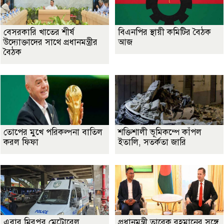
বেসরকারি খাতের শীর্ষ
বিএনপির স্থায়ী কমিটির বৈঠক
উদ্যোক্তাদের সাথে প্রধানমন্ত্রীর
আজ
বৈঠক
তোপের মুখে পরিকল্পনা বাতিল
শক্তিশালী ভূমিকম্পে কাঁপল
করল ফিফা
ইতালি, সতর্কতা জারি
এবার মিরপুর মেট্রোরেল
প্রধানমন্ত্রী তারেক রহমানের সঙ্গে