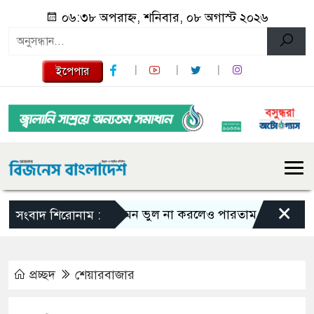
০৬:৩৮ অপরাহ্ন, শনিবার, ০৮ অগাস্ট ২০২৬
ইপেপার
×
এমন ভুল না করলেও পারতাম : শাকিব খান
সংবাদ শিরোনাম :
প্রচ্ছদ
শেয়ারবাজার