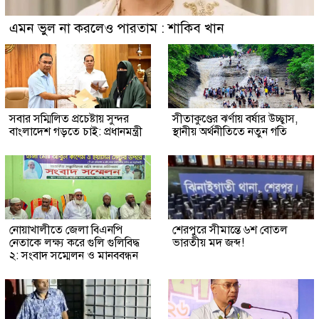
এমন ভুল না করলেও পারতাম : শাকিব খান
সবার সম্মিলিত প্রচেষ্টায় সুন্দর
সীতাকুণ্ডের ঝর্ণায় বর্ষার উচ্ছ্বাস,
বাংলাদেশ গড়তে চাই: প্রধানমন্ত্রী
স্থানীয় অর্থনীতিতে নতুন গতি
নোয়াখালীতে জেলা বিএনপি
শেরপুরে সীমান্তে ৬শ বোতল
নেতাকে লক্ষ্য করে গুলি গুলিবিদ্ধ
ভারতীয় মদ জব্দ!
২: সংবাদ সম্মেলন ও মানববন্ধন