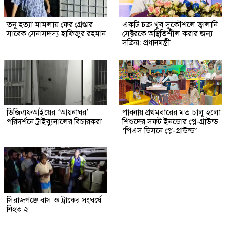
তনু হত্যা মামলায় ফের গ্রেপ্তার
একটি চক্র খুব সুকৌশলে জ্বালানি
সাবেক সেনাসদস্য হাফিজুর রহমান
সেক্টরকে অস্থিতিশীল করার জন্য
সক্রিয়: প্রধানমন্ত্রী
ডিজিএফআইয়ের ‘আয়নাঘর’
পাবনায় প্রথমবারের মত চালু হলো
পরিদর্শনে ট্রাইব্যুনালের বিচারকরা
শিশুদের সফট ইনডোর প্লে-গ্রাউন্ড
‘পিএস ডিসনে প্লে-গ্রাউন্ড’
সিরাজগঞ্জে বাস ও ট্রাকের সংঘর্ষে
নিহত ২