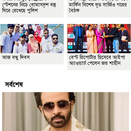
স্টেশনের নিচে বোমাসদৃশ বস্তু
মার্কিন বিশেষ দূত সার্জিও গরের
ঘিরে রেখেছে পুলিশ
বৈঠক
আজ বন্ধু দিবস
বেস্ট রিপোর্টার হিসেবে আইপা
অ্যাওয়ার্ড পেলেন জয় শাহীন
সর্বশেষ