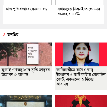
আজ পুঁজিবাজারে লেনদেন বন্ধ
সপ্তাহজুড়ে ডিএসইতে লেনদেন
কমেছে ১.৮১%
জনপ্রিয়
জুলাই গণঅভ্যুত্থান স্মৃতি জাদুঘর
কালিহাতীতে অবৈধ বালু
উদ্বোধন ৫ আগস্ট
উত্তোলন ও মাটি কাটায় মোবাইল
কোর্ট, একজনের ২ দিনের
কারাদণ্ড