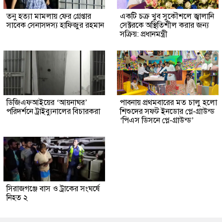
তনু হত্যা মামলায় ফের গ্রেপ্তার
একটি চক্র খুব সুকৌশলে জ্বালানি
সাবেক সেনাসদস্য হাফিজুর রহমান
সেক্টরকে অস্থিতিশীল করার জন্য
সক্রিয়: প্রধানমন্ত্রী
ডিজিএফআইয়ের ‘আয়নাঘর’
পাবনায় প্রথমবারের মত চালু হলো
পরিদর্শনে ট্রাইব্যুনালের বিচারকরা
শিশুদের সফট ইনডোর প্লে-গ্রাউন্ড
‘পিএস ডিসনে প্লে-গ্রাউন্ড’
সিরাজগঞ্জে বাস ও ট্রাকের সংঘর্ষে
নিহত ২