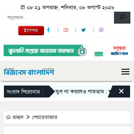
০৮:২১ অপরাহ্ন, শনিবার, ০৮ অগাস্ট ২০২৬
ইপেপার
×
এমন ভুল না করলেও পারতাম : শাকিব খান
সবা
সংবাদ শিরোনাম :
প্রচ্ছদ
শেয়ারবাজার