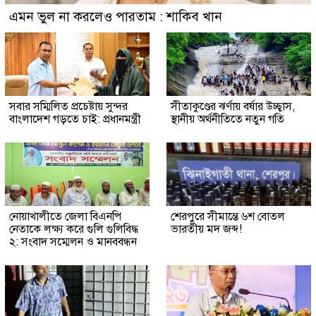
এমন ভুল না করলেও পারতাম : শাকিব খান
সবার সম্মিলিত প্রচেষ্টায় সুন্দর
সীতাকুণ্ডের ঝর্ণায় বর্ষার উচ্ছ্বাস,
বাংলাদেশ গড়তে চাই: প্রধানমন্ত্রী
স্থানীয় অর্থনীতিতে নতুন গতি
নোয়াখালীতে জেলা বিএনপি
শেরপুরে সীমান্তে ৬শ বোতল
নেতাকে লক্ষ্য করে গুলি গুলিবিদ্ধ
ভারতীয় মদ জব্দ!
২: সংবাদ সম্মেলন ও মানববন্ধন