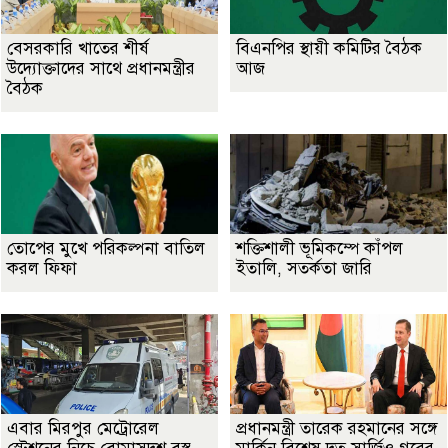
বেসরকারি খাতের শীর্ষ
বিএনপির স্থায়ী কমিটির বৈঠক
উদ্যোক্তাদের সাথে প্রধানমন্ত্রীর
আজ
বৈঠক
তোপের মুখে পরিকল্পনা বাতিল
শক্তিশালী ভূমিকম্পে কাঁপল
করল ফিফা
ইতালি, সতর্কতা জারি
এবার মিরপুর মেট্রোরেল
প্রধানমন্ত্রী তারেক রহমানের সঙ্গে