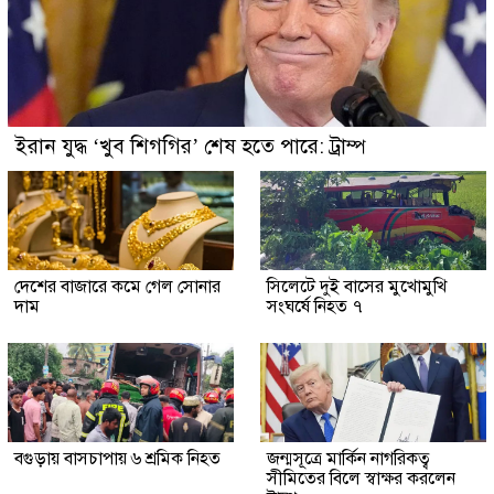
ইরান যুদ্ধ ‘খুব শিগগির’ শেষ হতে পারে: ট্রাম্প
দেশের বাজারে কমে গেল সোনার
সিলেটে দুই বাসের মুখোমুখি
দাম
সংঘর্ষে নিহত ৭
বগুড়ায় বাসচাপায় ৬ শ্রমিক নিহত
জন্মসূত্রে মার্কিন নাগরিকত্ব
সীমিতের বিলে স্বাক্ষর করলেন