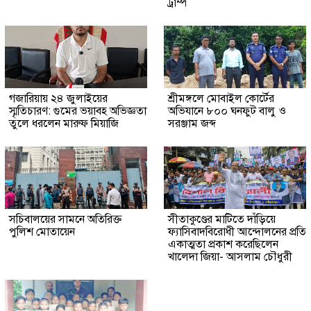
ট্রাম্প
গজারিয়ায় ২৪ জুলাইয়ের
শ্রীমঙ্গলে মোবাইল কোর্টের
স্মৃতিচারণ: গুমের ভয়াবহ অভিজ্ঞতা
অভিযানে ৮০০ ঘনফুট বালু ও
তুলে ধরলেন মারুফ মিয়াজি
সরঞ্জাম জব্দ
সচিবালয়ের সামনে অতিরিক্ত
সীতাকুণ্ডের মাটিতে দাঁড়িয়ে
পুলিশ মোতায়েন
ফ্যাসিবাদবিরোধী আন্দোলনের প্রতি
একাত্মতা প্রকাশ করেছিলেন
খালেদা জিয়া- আসলাম চৌধুরী