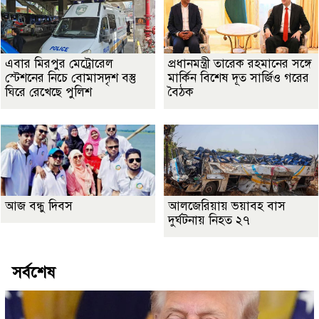
এবার মিরপুর মেট্রোরেল
প্রধানমন্ত্রী তারেক রহমানের সঙ্গে
স্টেশনের নিচে বোমাসদৃশ বস্তু
মার্কিন বিশেষ দূত সার্জিও গরের
ঘিরে রেখেছে পুলিশ
বৈঠক
আজ বন্ধু দিবস
আলজেরিয়ায় ভয়াবহ বাস
দুর্ঘটনায় নিহত ২৭
সর্বশেষ