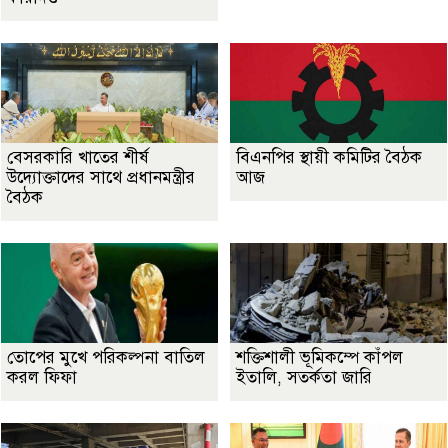
বেসরকারি খাতের শীর্ষ
বিএনপির স্থায়ী কমিটির বৈঠক
উদ্যোক্তাদের সাথে প্রধানমন্ত্রীর
আজ
বৈঠক
তোপের মুখে পরিকল্পনা বাতিল
শক্তিশালী ভূমিকম্পে কাঁপল
করল ফিফা
ইতালি, সতর্কতা জারি