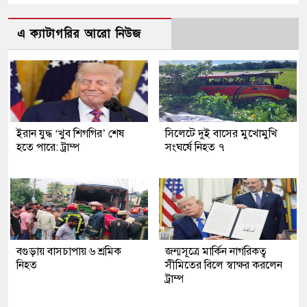
এ ক্যাটাগরির আরো নিউজ
ইরান যুদ্ধ ‘খুব শিগগির’ শেষ
সিলেটে দুই বাসের মুখোমুখি
হতে পারে: ট্রাম্প
সংঘর্ষে নিহত ৭
বগুড়ায় বাসচাপায় ৬ শ্রমিক
জন্মসূত্রে মার্কিন নাগরিকত্ব
নিহত
সীমিতের বিলে স্বাক্ষর করলেন
ট্রাম্প