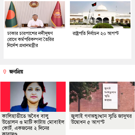
ঢাকার চারপাশের নদীদূষণ
রাষ্ট্রপতি নির্বাচন ২০ আগস্ট
রোধে কর্মপরিকল্পনা তৈরির
নির্দেশ প্রধানমন্ত্রীর
জনপ্রিয়
কালিহাতীতে অবৈধ বালু
জুলাই গণঅভ্যুত্থান স্মৃতি জাদুঘর
উত্তোলন ও মাটি কাটায় মোবাইল
উদ্বোধন ৫ আগস্ট
কোর্ট, একজনের ২ দিনের
কারাদণ্ড