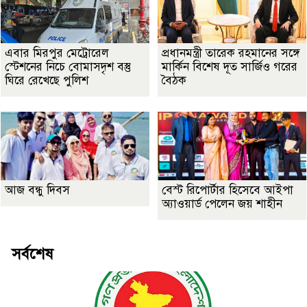
এবার মিরপুর মেট্রোরেল
প্রধানমন্ত্রী তারেক রহমানের সঙ্গে
স্টেশনের নিচে বোমাসদৃশ বস্তু
মার্কিন বিশেষ দূত সার্জিও গরের
ঘিরে রেখেছে পুলিশ
বৈঠক
আজ বন্ধু দিবস
বেস্ট রিপোর্টার হিসেবে আইপা
অ্যাওয়ার্ড পেলেন জয় শাহীন
সর্বশেষ