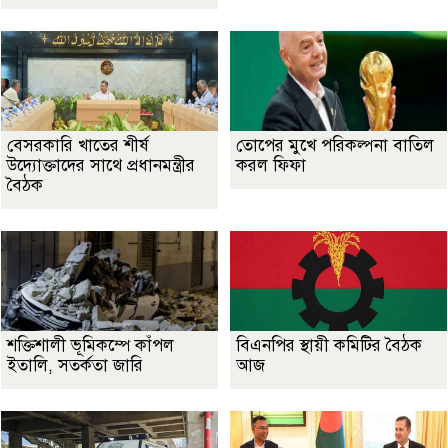
বেসরকারি খাতের শীর্ষ
তোপের মুখে পরিকল্পনা বাতিল
উদ্যোক্তাদের সাথে প্রধানমন্ত্রীর
করল ফিফা
বৈঠক
শক্তিশালী ভূমিকম্পে কাঁপল
বিএনপির স্থায়ী কমিটির বৈঠক
ইতালি, সতর্কতা জারি
আজ