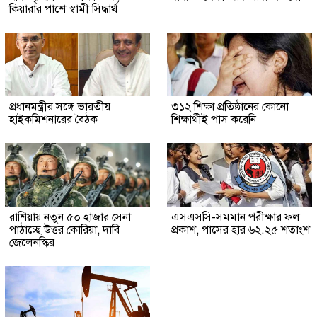
কিয়ারার পাশে স্বামী সিদ্ধার্থ
প্রধানমন্ত্রীর সঙ্গে ভারতীয়
৩১২ শিক্ষা প্রতিষ্ঠানের কোনো
হাইকমিশনারের বৈঠক
শিক্ষার্থীই পাস করেনি
রাশিয়ায় নতুন ৫০ হাজার সেনা
এসএসসি-সমমান পরীক্ষার ফল
পাঠাচ্ছে উত্তর কোরিয়া, দাবি
প্রকাশ, পাসের হার ৬২.২৫ শতাংশ
জেলেনস্কির