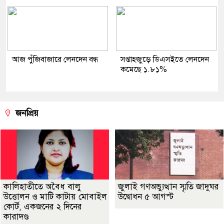
আজ পুঁজিবাজারে লেনদেন বন্ধ
সপ্তাহজুড়ে ডিএসইতে লেনদেন
কমেছে ১.৮১%
জনপ্রিয়
কালিহাতীতে অবৈধ বালু
জুলাই গণঅভ্যুত্থান স্মৃতি জাদুঘর
উত্তোলন ও মাটি কাটায় মোবাইল
উদ্বোধন ৫ আগস্ট
কোর্ট, একজনের ২ দিনের
কারাদণ্ড