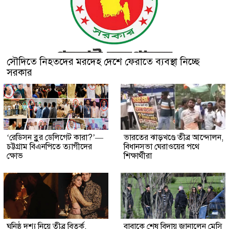
সৌদিতে নিহতদের মরদেহ দেশে ফেরাতে ব্যবস্থা নিচ্ছে
সরকার
‘রেডিসন ব্লুর ডেলিগেট কারা?’—
ভারতের ঝাড়খণ্ডে তীব্র আন্দোলন,
চট্টগ্রাম বিএনপিতে ত্যাগীদের
বিধানসভা ঘেরাওয়ের পথে
ক্ষোভ
শিক্ষার্থীরা
ঘনিষ্ঠ দৃশ্য নিয়ে তীব্র বিতর্ক,
বাবাকে শেষ বিদায় জানালেন মেসি