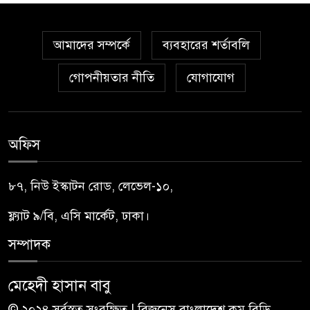
আমাদের সম্পর্কে
ব্যবহারের শর্তাবলি
গোপনীয়তার নীতি
যোগাযোগ
অফিস
৮৭, নিউ ইস্কাটন রোড, লেভেল-১০,
ফ্ল্যাট ৯/বি, এসি মার্কেট, ঢাকা।
সম্পাদক
মেহেদী হাসান বাবু
© ২০২৪ সর্বস্বত্ব সংরক্ষিত | বিজনেস বাংলাদেশ.কম.বিডি