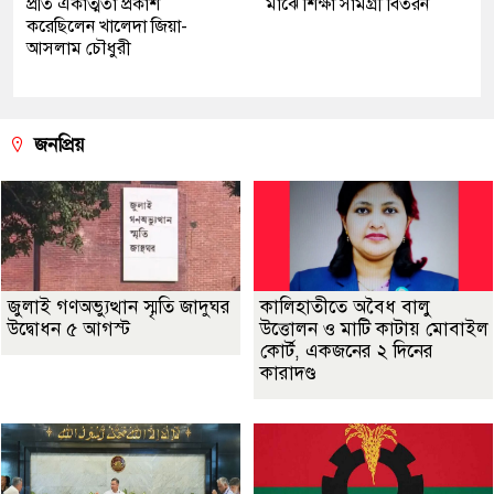
প্রতি একাত্মতা প্রকাশ
মাঝে শিক্ষা সামগ্রী বিতরন
করেছিলেন খালেদা জিয়া-
আসলাম চৌধুরী
জনপ্রিয়
জুলাই গণঅভ্যুত্থান স্মৃতি জাদুঘর
কালিহাতীতে অবৈধ বালু
উদ্বোধন ৫ আগস্ট
উত্তোলন ও মাটি কাটায় মোবাইল
কোর্ট, একজনের ২ দিনের
কারাদণ্ড