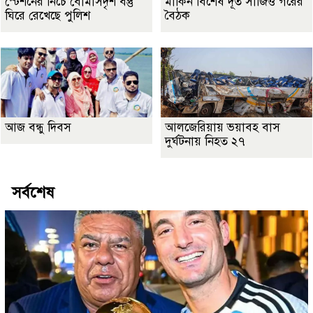
স্টেশনের নিচে বোমাসদৃশ বস্তু
মার্কিন বিশেষ দূত সার্জিও গরের
ঘিরে রেখেছে পুলিশ
বৈঠক
আজ বন্ধু দিবস
আলজেরিয়ায় ভয়াবহ বাস
দুর্ঘটনায় নিহত ২৭
সর্বশেষ