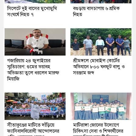
সিলেটে দুই বাসের মুখোমুখি
বগুড়ায় বাসচাপায় ৬ শ্রমিক
সংঘর্ষে নিহত ৭
নিহত
গজারিয়ায় ২৪ জুলাইয়ের
শ্রীমঙ্গলে মোবাইল কোর্টের
স্মৃতিচারণ: গুমের ভয়াবহ
অভিযানে ৮০০ ঘনফুট বালু ও
অভিজ্ঞতা তুলে ধরলেন মারুফ
সরঞ্জাম জব্দ
মিয়াজি
সীতাকুণ্ডের মাটিতে দাঁড়িয়ে
মাটিরাঙ্গা জোনের উদ্যোগে
ফ্যাসিবাদবিরোধী আন্দোলনের
চিকিৎসা সেবা ও শিক্ষার্থীদের