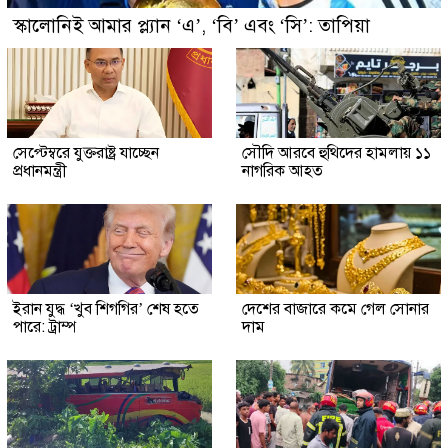
স্কালোনিই আমার প্ল্যান ‘এ’, ‘বি’ এবং ‘সি’: তাপিয়া
সেপ্টেম্বরে যুক্তরাষ্ট্র যাচ্ছেন
সৌদি আরবে হুথিদের হামলায় ১১
প্রধানমন্ত্রী
নাগরিক আহত
ইরান যুদ্ধ ‘খুব শিগগির’ শেষ হতে
দেশের বাজারে কমে গেল সোনার
পারে: ট্রাম্প
দাম