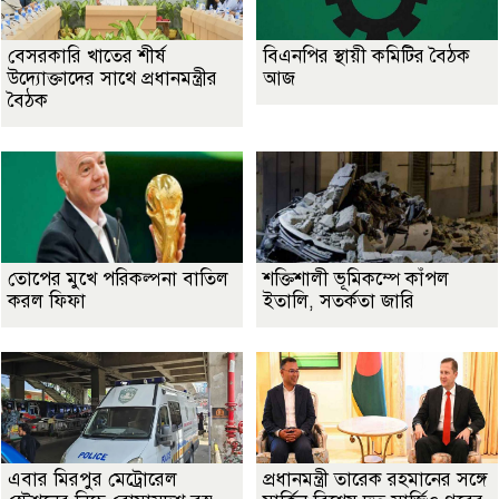
বেসরকারি খাতের শীর্ষ
বিএনপির স্থায়ী কমিটির বৈঠক
উদ্যোক্তাদের সাথে প্রধানমন্ত্রীর
আজ
বৈঠক
তোপের মুখে পরিকল্পনা বাতিল
শক্তিশালী ভূমিকম্পে কাঁপল
করল ফিফা
ইতালি, সতর্কতা জারি
এবার মিরপুর মেট্রোরেল
প্রধানমন্ত্রী তারেক রহমানের সঙ্গে