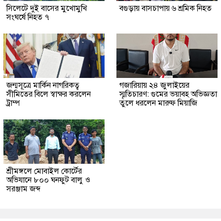
সিলেটে দুই বাসের মুখোমুখি
বগুড়ায় বাসচাপায় ৬ শ্রমিক নিহত
সংঘর্ষে নিহত ৭
জন্মসূত্রে মার্কিন নাগরিকত্ব
গজারিয়ায় ২৪ জুলাইয়ের
সীমিতের বিলে স্বাক্ষর করলেন
স্মৃতিচারণ: গুমের ভয়াবহ অভিজ্ঞতা
ট্রাম্প
তুলে ধরলেন মারুফ মিয়াজি
শ্রীমঙ্গলে মোবাইল কোর্টের
অভিযানে ৮০০ ঘনফুট বালু ও
সরঞ্জাম জব্দ