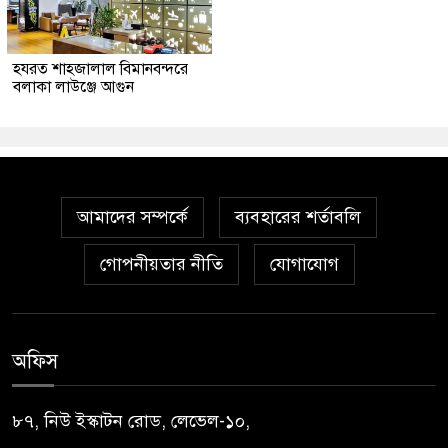
হযরত শাহজালাল বিমানবন্দরে
বলাকা লাউঞ্জে আগুন
আমাদের সম্পর্কে
ব্যবহারের শর্তাবলি
গোপনীয়তার নীতি
যোগাযোগ
অফিস
৮৭, নিউ ইস্কাটন রোড, লেভেল-১০,