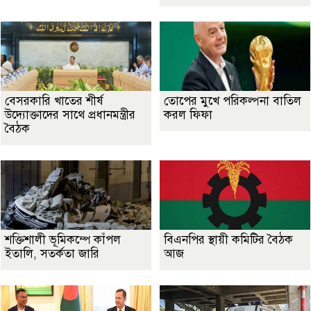
বেসরকারি খাতের শীর্ষ
তোপের মুখে পরিকল্পনা বাতিল
উদ্যোক্তাদের সাথে প্রধানমন্ত্রীর
করল ফিফা
বৈঠক
শক্তিশালী ভূমিকম্পে কাঁপল
বিএনপির স্থায়ী কমিটির বৈঠক
ইতালি, সতর্কতা জারি
আজ