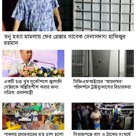
তনু হত্যা মামলায় ফের গ্রেপ্তার সাবেক সেনাসদস্য হাফিজুর
রহমান
একটি চক্র খুব সুকৌশলে জ্বালানি
ডিজিএফআইয়ের ‘আয়নাঘর’
সেক্টরকে অস্থিতিশীল করার জন্য
পরিদর্শনে ট্রাইব্যুনালের বিচারকরা
সক্রিয়: প্রধানমন্ত্রী
পাবনায় প্রথমবারের মত চালু হলো
সিরাজগঞ্জে বাস ও ট্রাকের সংঘর্ষে