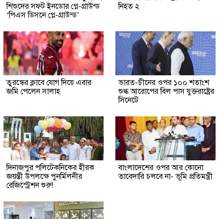
শিশুদের সফট ইনডোর প্লে-গ্রাউন্ড
নিহত ২
‘পিএস ডিসনে প্লে-গ্রাউন্ড’
তুরস্কের ক্লাবে যোগ দিয়ে এবার
ভারত-চীনের ওপর ১০০ শতাংশ
জমি পেলেন সালাহ
শুল্ক আরোপের বিল পাস যুক্তরাষ্ট্রের
সিনেটে
দিনাজপুর পলিটেকনিকের হীরক
বাংলাদেশের ওপর আর কোনো
জয়ন্তী উপলক্ষে পুনর্মিলনীর
তাবেদারি চলবে না- ভূমি প্রতিমন্ত্রী
রেজিস্ট্রেশন শুরু!