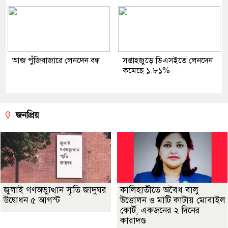
আজ পুঁজিবাজারে লেনদেন বন্ধ
সপ্তাহজুড়ে ডিএসইতে লেনদেন
কমেছে ১.৮১%
জনপ্রিয়
জুলাই গণঅভ্যুত্থান স্মৃতি জাদুঘর
কালিহাতীতে অবৈধ বালু
উদ্বোধন ৫ আগস্ট
উত্তোলন ও মাটি কাটায় মোবাইল
কোর্ট, একজনের ২ দিনের
কারাদণ্ড