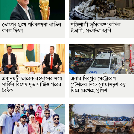
তোপের মুখে পরিকল্পনা বাতিল
শক্তিশালী ভূমিকম্পে কাঁপল
করল ফিফা
ইতালি, সতর্কতা জারি
প্রধানমন্ত্রী তারেক রহমানের সঙ্গে
এবার মিরপুর মেট্রোরেল
মার্কিন বিশেষ দূত সার্জিও গরের
স্টেশনের নিচে বোমাসদৃশ বস্তু
বৈঠক
ঘিরে রেখেছে পুলিশ