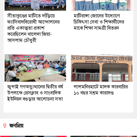
সীতাকুণ্ডের মাটিতে দাঁড়িয়ে
মাটিরাঙ্গা জোনের উদ্যোগে
ফ্যাসিবাদবিরোধী আন্দোলনের
চিকিৎসা সেবা ও শিক্ষার্থীদের
প্রতি একাত্মতা প্রকাশ
মাঝে শিক্ষা সামগ্রী বিতরন
করেছিলেন খালেদা জিয়া-
আসলাম চৌধুরী
জুলাই গণঅভ্যুত্থানের দ্বিতীয় বর্ষ
লালমনিরহাটে মাদক কারবারির
উপলক্ষে প্রেসক্লাব ও সাংবাদিক
১০ বছর সশ্রম কারাদণ্ড
ইউনিয়ন বগুড়ার আলোচনা সভা
জনপ্রিয়