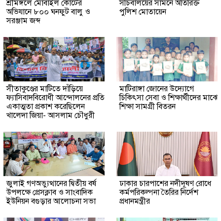
শ্রীমঙ্গলে মোবাইল কোর্টের
সচিবালয়ের সামনে অতিরিক্ত
অভিযানে ৮০০ ঘনফুট বালু ও
পুলিশ মোতায়েন
সরঞ্জাম জব্দ
সীতাকুণ্ডের মাটিতে দাঁড়িয়ে
মাটিরাঙ্গা জোনের উদ্যোগে
ফ্যাসিবাদবিরোধী আন্দোলনের প্রতি
চিকিৎসা সেবা ও শিক্ষার্থীদের মাঝে
একাত্মতা প্রকাশ করেছিলেন
শিক্ষা সামগ্রী বিতরন
খালেদা জিয়া- আসলাম চৌধুরী
জুলাই গণঅভ্যুত্থানের দ্বিতীয় বর্ষ
ঢাকার চারপাশের নদীদূষণ রোধে
উপলক্ষে প্রেসক্লাব ও সাংবাদিক
কর্মপরিকল্পনা তৈরির নির্দেশ
ইউনিয়ন বগুড়ার আলোচনা সভা
প্রধানমন্ত্রীর