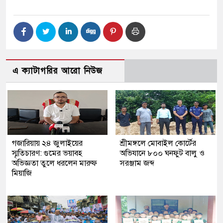
এ ক্যাটাগরির আরো নিউজ
গজারিয়ায় ২৪ জুলাইয়ের
শ্রীমঙ্গলে মোবাইল কোর্টের
স্মৃতিচারণ: গুমের ভয়াবহ
অভিযানে ৮০০ ঘনফুট বালু ও
অভিজ্ঞতা তুলে ধরলেন মারুফ
সরঞ্জাম জব্দ
মিয়াজি