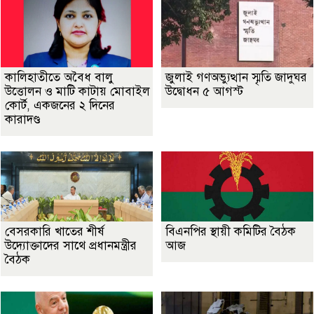
কালিহাতীতে অবৈধ বালু
জুলাই গণঅভ্যুত্থান স্মৃতি জাদুঘর
উত্তোলন ও মাটি কাটায় মোবাইল
উদ্বোধন ৫ আগস্ট
কোর্ট, একজনের ২ দিনের
কারাদণ্ড
বেসরকারি খাতের শীর্ষ
বিএনপির স্থায়ী কমিটির বৈঠক
উদ্যোক্তাদের সাথে প্রধানমন্ত্রীর
আজ
বৈঠক