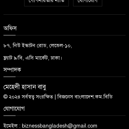
গোপনীয়তার নীতি
যোগাযোগ
অফিস
৮৭, নিউ ইস্কাটন রোড, লেভেল-১০,
ফ্ল্যাট ৯/বি, এসি মার্কেট, ঢাকা।
সম্পাদক
মেহেদী হাসান বাবু
© ২০২৪ সর্বস্বত্ব সংরক্ষিত | বিজনেস বাংলাদেশ.কম.বিডি
যোগাযোগ
ইমেইল : biznessbangladesh@gmail.com