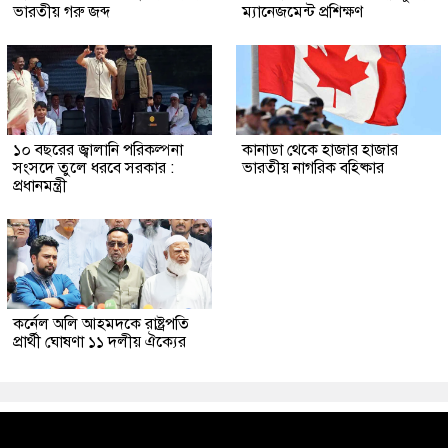
ভারতীয় গরু জব্দ
ম্যানেজমেন্ট প্রশিক্ষণ
১০ বছরের জ্বালানি পরিকল্পনা
কানাডা থেকে হাজার হাজার
সংসদে তুলে ধরবে সরকার :
ভারতীয় নাগরিক বহিষ্কার
প্রধানমন্ত্রী
কর্নেল অলি আহমদকে রাষ্ট্রপতি
প্রার্থী ঘোষণা ১১ দলীয় ঐক্যের