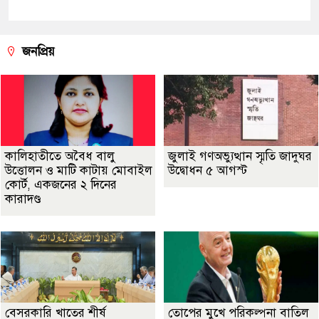
জনপ্রিয়
কালিহাতীতে অবৈধ বালু
জুলাই গণঅভ্যুত্থান স্মৃতি জাদুঘর
উত্তোলন ও মাটি কাটায় মোবাইল
উদ্বোধন ৫ আগস্ট
কোর্ট, একজনের ২ দিনের
কারাদণ্ড
বেসরকারি খাতের শীর্ষ
তোপের মুখে পরিকল্পনা বাতিল