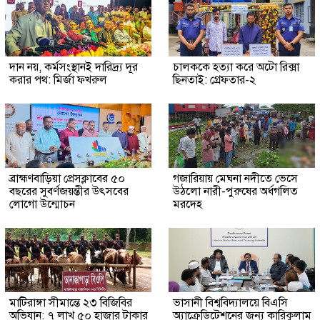
দান নয়, কর্মসংস্থানই দারিদ্র্য দূর
চালককে হত্যা করে অটো রিক্সা
করার পথ: মির্জা ফখরুল
ছিনতাই: গ্রেফতার-২
ব্রাহ্মণবাড়িয়া প্রেসক্লাবের ৫০
গজারিয়ায় মেঘনা নদীতে ভেসে
বছরের সুবর্ণজয়ন্তীর উৎসবের
উঠলো নারী-পুরুষের অর্ধগলিত
লোগো উন্মোচন
মরদেহ
মাটিরাঙ্গা সীমান্তে ২৩ বিজিবির
ভাসানী বিশ্ববিদ্যালয়ে বিএসি
অভিযান: ৭ লাখ ৫০ হাজার টাকার
অ্যাক্রেডিটেশনের জন্য কারিকুলাম