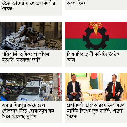
উদ্যোক্তাদের সাথে প্রধানমন্ত্রীর
করল ফিফা
বৈঠক
শক্তিশালী ভূমিকম্পে কাঁপল
বিএনপির স্থায়ী কমিটির বৈঠক
ইতালি, সতর্কতা জারি
আজ
এবার মিরপুর মেট্রোরেল
প্রধানমন্ত্রী তারেক রহমানের সঙ্গে
স্টেশনের নিচে বোমাসদৃশ বস্তু
মার্কিন বিশেষ দূত সার্জিও গরের
ঘিরে রেখেছে পুলিশ
বৈঠক