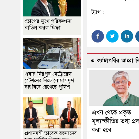
ট্যাগ :
তোপের মুখে পরিকল্পনা
বাতিল করল ফিফা
এ ক্যাটাগরির আরো 
এবার মিরপুর মেট্রোরেল
স্টেশনের নিচে বোমাসদৃশ
বস্তু ঘিরে রেখেছে পুলিশ
এখন থেকে প্রকৃত
মূল্যস্ফীতির তথ্য প্র
করা হবে
প্রধানমন্ত্রী তারেক রহমানের