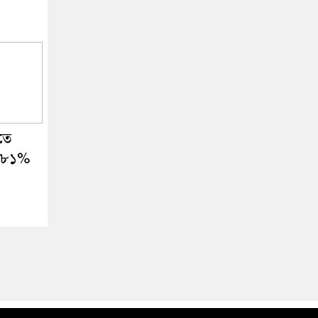
তে
১.৮১%