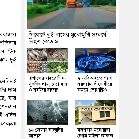
ারবাজার
সিলেটে দুই বাসের মুখোমুখি সংঘর্ষে
নিহত বেড়ে ৯
্পতিবার
াম স্টক
েছে দুই
নাগালের বাইরে ডিম-
স্বাভাবিক হচ্ছে গ্যাস
তিনদিনই
মুরগির দাম, চড়া মাছ
সরবরাহ, ধীরে ধীরে
টের দাম
ও সবজির বাজার
কমছে ভোগান্তিও
ছে, যার
 লেনদেন
নই এদিন
 বেড়েছে
১২ জেলায় বজ্রবৃষ্টির
মনপুরায় মনোয়ারা
আভাস
বেগম মহিলা কলেজ