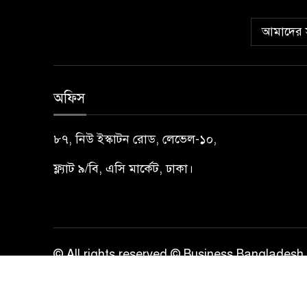
আমাদের স
অফিস
৮৭, নিউ ইস্কাটন রোড, লেভেল-১০,
ফ্ল্যাট ৯/বি, এসি মার্কেট, ঢাকা।
© All rights reserved © Business Bangladesh