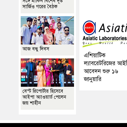
সঙ্গে মার্কিন বিশেষ দূত
সার্জিও গরের বৈঠক
আজ বন্ধু দিবস
এশিয়াটিক
ল্যাবরেটরিজের আই
আবেদন শুরু ১৬
জানুয়ারি
বেস্ট রিপোর্টার হিসেবে
আইপা অ্যাওয়ার্ড পেলেন
জয় শাহীন