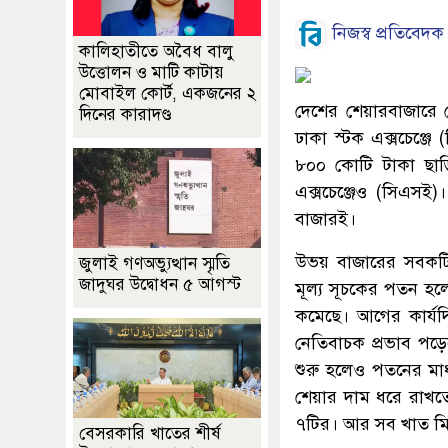
নিজস্ব প্রতিবেদক
কালিহাতীতে অবৈধ বালু
উত্তোলন ও মাটি কাটায়
মোবাইল কোর্ট, একজনের ২
দেশের শেয়ারবাজারে 
দিনের কারাদণ্ড
ঢাকা স্টক এক্সচেঞ্
৮০০ কোটি টাকা ছাড়ি
এক্সচেঞ্জেও (সিএসই)
বাজারই।
উভয় বাজারের সবকটি 
জুলাই গণঅভ্যুত্থান স্মৃতি
জাদুঘর উদ্বোধন ৫ আগস্ট
মূল্য সূচকের পতন হল
কমেছে। আগের কার্যদ
নেতিবাচক প্রভাব পড়ে
শুরু হলেও পতনের মাধ
শেয়ার দাম ধরে রাখতে
৭টির। আর সব খাত মিল
বেসরকারি খাতের শীর্ষ