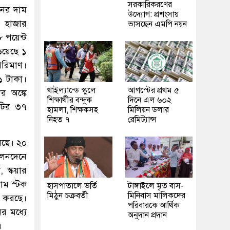
সরকারিকরণের
নের দাম
উদ্যোগ: প্রশংসায়
৫ হাজার
ভাসছেন এমপি নয়ন
 পয়েন্ট
িয়েছে ১
রিমাণ।
 টাকা।
থাইল্যান্ডে স্কুলে
আগস্টের প্রথম ৫
 অঙ্কে
শিক্ষার্থীর বন্দুক
দিনে এল ৬০২
টির ৩৭
হামলা, শিক্ষকসহ
মিলিয়ন ডলার
নিহত ৭
রেমিট্যান্স
য়েছে। ২০
লেনদেনে
 স্কয়ার
রাম স্টক
হাসপাতালে ভর্তি
টাঙ্গাইলে মৃত বাস-
মিঠুন চক্রবর্তী
মিনিবাস মালিকদের
ন করছে।
পরিবারকে আর্থিক
র মধ্যে
অনুদান প্রদান
।