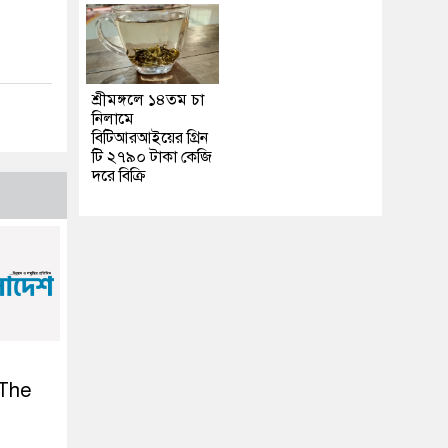
শ্রীমঙ্গলে ১৪তম চা
নিলামে
বিটিআরআইয়ের গ্রিন
টি ২৭৯০ টাকা কেজি
দরে বিক্রি
 The
l