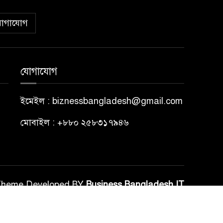
োগাযোগ
যোগাযোগ
ইমেইল : biznessbangladesh@gmail.com
মোবাইল : +৮৮০ ২৫৮৩১৭৯৪৬
Theme Developed BY
Business Bangladesh IT