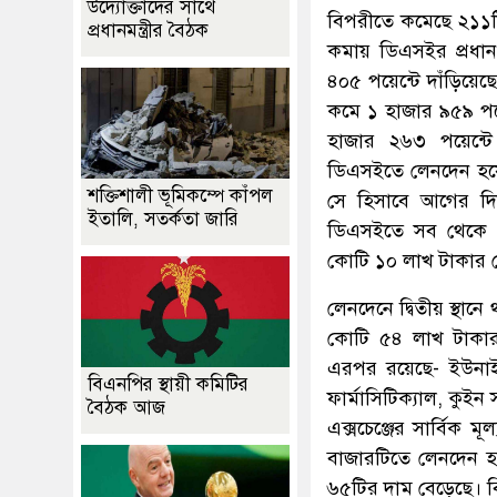
উদ্যোক্তাদের সাথে
বিপরীতে কমেছে ২১১টি
প্রধানমন্ত্রীর বৈঠক
কমায় ডিএসইর প্রধান
৪০৫ পয়েন্টে দাঁড়িয়ে
কমে ১ হাজার ৯৫৯ পয়ে
হাজার ২৬৩ পয়েন্টে
ডিএসইতে লেনদেন হয়
শক্তিশালী ভূমিকম্পে কাঁপল
সে হিসাবে আগের দি
ইতালি, সতর্কতা জারি
ডিএসইতে সব থেকে 
কোটি ১০ লাখ টাকার 
লেনদেনে দ্বিতীয় স্থা
কোটি ৫৪ লাখ টাকার শ
এরপর রয়েছে- ইউনাইটে
বিএনপির স্থায়ী কমিটির
ফার্মাসিটিক্যাল, কুই
বৈঠক আজ
এক্সচেঞ্জের সার্বিক 
বাজারটিতে লেনদেন হ
৬৫টির দাম বেড়েছে। 