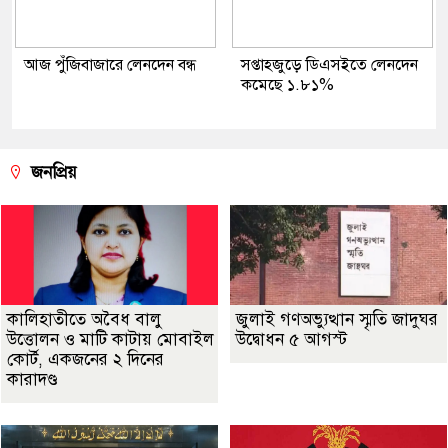
আজ পুঁজিবাজারে লেনদেন বন্ধ
সপ্তাহজুড়ে ডিএসইতে লেনদেন
কমেছে ১.৮১%
জনপ্রিয়
কালিহাতীতে অবৈধ বালু
জুলাই গণঅভ্যুত্থান স্মৃতি জাদুঘর
উত্তোলন ও মাটি কাটায় মোবাইল
উদ্বোধন ৫ আগস্ট
কোর্ট, একজনের ২ দিনের
কারাদণ্ড