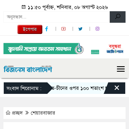
১১:৫০ পূর্বাহ্ন, শনিবার, ০৮ অগাস্ট ২০২৬
ইপেপার
×
ভারত-চীনের ওপর ১০০ শতাংশ শুল্ক আরোপের বিল পাস
সংবাদ শিরোনাম :
প্রচ্ছদ
শেয়ারবাজার