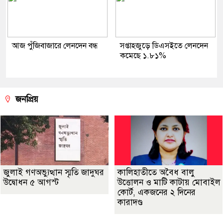
আজ পুঁজিবাজারে লেনদেন বন্ধ
সপ্তাহজুড়ে ডিএসইতে লেনদেন
কমেছে ১.৮১%
জনপ্রিয়
জুলাই গণঅভ্যুত্থান স্মৃতি জাদুঘর
কালিহাতীতে অবৈধ বালু
উদ্বোধন ৫ আগস্ট
উত্তোলন ও মাটি কাটায় মোবাইল
কোর্ট, একজনের ২ দিনের
কারাদণ্ড