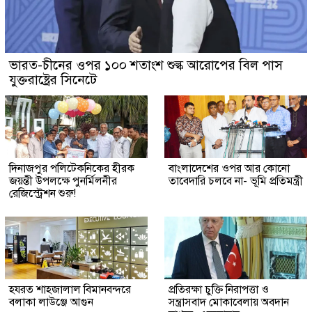
ভারত-চীনের ওপর ১০০ শতাংশ শুল্ক আরোপের বিল পাস
যুক্তরাষ্ট্রের সিনেটে
দিনাজপুর পলিটেকনিকের হীরক
বাংলাদেশের ওপর আর কোনো
জয়ন্তী উপলক্ষে পুনর্মিলনীর
তাবেদারি চলবে না- ভূমি প্রতিমন্ত্রী
রেজিস্ট্রেশন শুরু!
হযরত শাহজালাল বিমানবন্দরে
প্রতিরক্ষা চুক্তি নিরাপত্তা ও
বলাকা লাউঞ্জে আগুন
সন্ত্রাসবাদ মোকাবেলায় অবদান