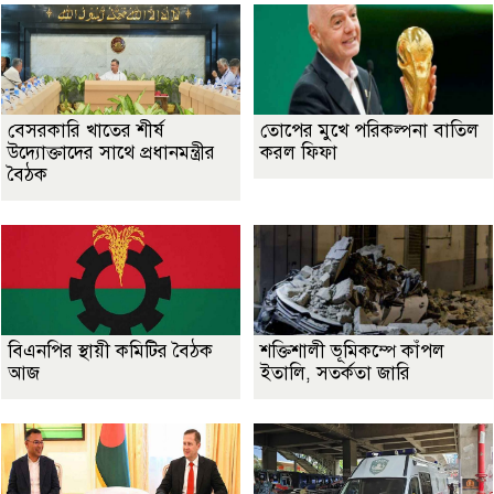
বেসরকারি খাতের শীর্ষ
তোপের মুখে পরিকল্পনা বাতিল
উদ্যোক্তাদের সাথে প্রধানমন্ত্রীর
করল ফিফা
বৈঠক
বিএনপির স্থায়ী কমিটির বৈঠক
শক্তিশালী ভূমিকম্পে কাঁপল
আজ
ইতালি, সতর্কতা জারি