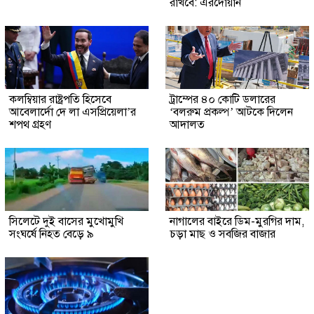
রাখবে: এরদোয়ান
কলম্বিয়ার রাষ্ট্রপতি হিসেবে
ট্রাম্পের ৪০ কোটি ডলারের
আবেলার্দো দে লা এসপ্রিয়েলা’র
‘বলরুম প্রকল্প’ আটকে দিলেন
শপথ গ্রহণ
আদালত
সিলেটে দুই বাসের মুখোমুখি
নাগালের বাইরে ডিম-মুরগির দাম,
সংঘর্ষে নিহত বেড়ে ৯
চড়া মাছ ও সবজির বাজার