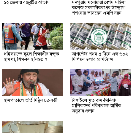
১২ জেলায় বজ্রবৃষ্টির আভাস
মনপুরায় মনোয়ারা বেগম মহিলা
কলেজ সরকারিকরণের উদ্যোগ:
প্রশংসায় ভাসছেন এমপি নয়ন
থাইল্যান্ডে স্কুলে শিক্ষার্থীর বন্দুক
আগস্টের প্রথম ৫ দিনে এল ৬০২
হামলা, শিক্ষকসহ নিহত ৭
মিলিয়ন ডলার রেমিট্যান্স
হাসপাতালে ভর্তি মিঠুন চক্রবর্তী
টাঙ্গাইলে মৃত বাস-মিনিবাস
মালিকদের পরিবারকে আর্থিক
অনুদান প্রদান