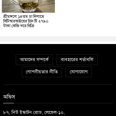
শ্রীমঙ্গলে ১৪তম চা নিলামে
বিটিআরআইয়ের গ্রিন টি ২৭৯০
টাকা কেজি দরে বিক্রি
আমাদের সম্পর্কে
ব্যবহারের শর্তাবলি
গোপনীয়তার নীতি
যোগাযোগ
অফিস
৮৭, নিউ ইস্কাটন রোড, লেভেল-১০,