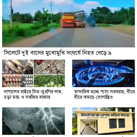
সিলেটে দুই বাসের মুখোমুখি সংঘর্ষে নিহত বেড়ে ৯
নাগালের বাইরে ডিম-মুরগির দাম,
স্বাভাবিক হচ্ছে গ্যাস সরবরাহ, ধীরে
চড়া মাছ ও সবজির বাজার
ধীরে কমছে ভোগান্তিও