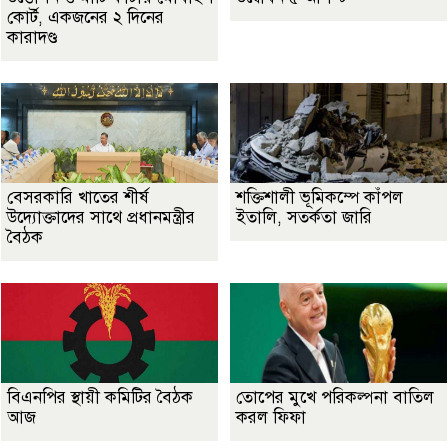
কোর্ট, একজনের ২ দিনের
কারাদণ্ড
বেসরকারি খাতের শীর্ষ
শক্তিশালী ভূমিকম্পে কাঁপল
উদ্যোক্তাদের সাথে প্রধানমন্ত্রীর
ইতালি, সতর্কতা জারি
বৈঠক
বিএনপির স্থায়ী কমিটির বৈঠক
তোপের মুখে পরিকল্পনা বাতিল
আজ
করল ফিফা