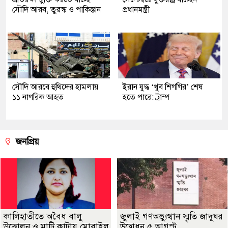
সৌদি আরব, তুরস্ক ও পাকিস্তান
প্রধানমন্ত্রী
সৌদি আরবে হুথিদের হামলায়
ইরান যুদ্ধ ‘খুব শিগগির’ শেষ
১১ নাগরিক আহত
হতে পারে: ট্রাম্প
জনপ্রিয়
কালিহাতীতে অবৈধ বালু
জুলাই গণঅভ্যুত্থান স্মৃতি জাদুঘর
উত্তোলন ও মাটি কাটায় মোবাইল
উদ্বোধন ৫ আগস্ট