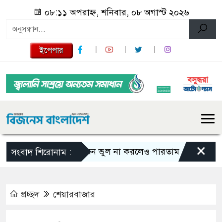
০৮:১১ অপরাহ্ন, শনিবার, ০৮ অগাস্ট ২০২৬
ইপেপার
×
এমন ভুল না করলেও পারতাম : শাকিব খান
সংবাদ শিরোনাম :
প্রচ্ছদ
শেয়ারবাজার