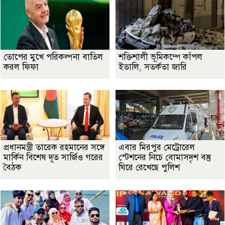
তোপের মুখে পরিকল্পনা বাতিল
শক্তিশালী ভূমিকম্পে কাঁপল
করল ফিফা
ইতালি, সতর্কতা জারি
প্রধানমন্ত্রী তারেক রহমানের সঙ্গে
এবার মিরপুর মেট্রোরেল
মার্কিন বিশেষ দূত সার্জিও গরের
স্টেশনের নিচে বোমাসদৃশ বস্তু
বৈঠক
ঘিরে রেখেছে পুলিশ