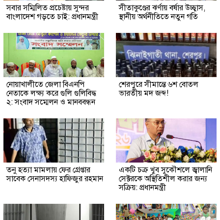
সবার সম্মিলিত প্রচেষ্টায় সুন্দর
সীতাকুণ্ডের ঝর্ণায় বর্ষার উচ্ছ্বাস,
বাংলাদেশ গড়তে চাই: প্রধানমন্ত্রী
স্থানীয় অর্থনীতিতে নতুন গতি
নোয়াখালীতে জেলা বিএনপি
শেরপুরে সীমান্তে ৬শ বোতল
নেতাকে লক্ষ্য করে গুলি গুলিবিদ্ধ
ভারতীয় মদ জব্দ!
২: সংবাদ সম্মেলন ও মানববন্ধন
তনু হত্যা মামলায় ফের গ্রেপ্তার
একটি চক্র খুব সুকৌশলে জ্বালানি
সাবেক সেনাসদস্য হাফিজুর রহমান
সেক্টরকে অস্থিতিশীল করার জন্য
সক্রিয়: প্রধানমন্ত্রী