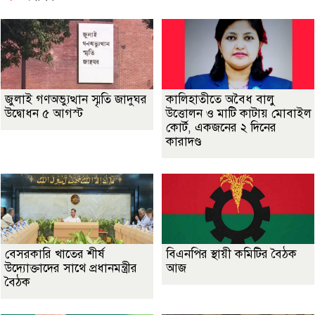
জুলাই গণঅভ্যুত্থান স্মৃতি জাদুঘর
কালিহাতীতে অবৈধ বালু
উদ্বোধন ৫ আগস্ট
উত্তোলন ও মাটি কাটায় মোবাইল
কোর্ট, একজনের ২ দিনের
কারাদণ্ড
বেসরকারি খাতের শীর্ষ
বিএনপির স্থায়ী কমিটির বৈঠক
উদ্যোক্তাদের সাথে প্রধানমন্ত্রীর
আজ
বৈঠক