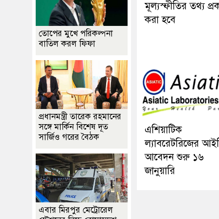
মূল্যস্ফীতির তথ্য প্র
করা হবে
তোপের মুখে পরিকল্পনা
বাতিল করল ফিফা
প্রধানমন্ত্রী তারেক রহমানের
সঙ্গে মার্কিন বিশেষ দূত
এশিয়াটিক
সার্জিও গরের বৈঠক
ল্যাবরেটরিজের আই
আবেদন শুরু ১৬
জানুয়ারি
এবার মিরপুর মেট্রোরেল