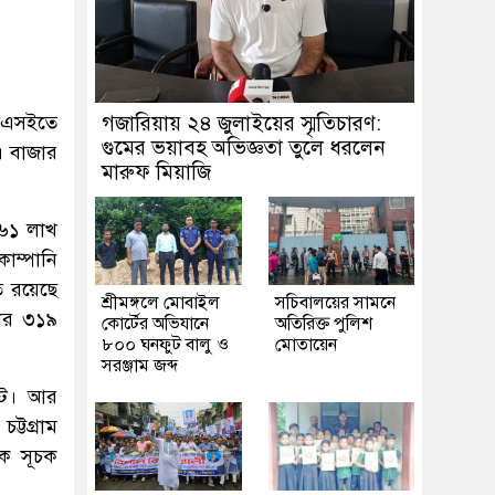
ডিএসইতে
গজারিয়ায় ২৪ জুলাইয়ের স্মৃতিচারণ:
গুমের ভয়াবহ অভিজ্ঞতা তুলে ধরলেন
। বাজার
মারুফ মিয়াজি
।
 ৬১ লাখ
োম্পানি
ত রয়েছে
শ্রীমঙ্গলে মোবাইল
সচিবালয়ের সামনে
জার ৩১৯
কোর্টের অভিযানে
অতিরিক্ত পুলিশ
৮০০ ঘনফুট বালু ও
মোতায়েন
সরঞ্জাম জব্দ
টে। আর
্টগ্রাম
িক সূচক