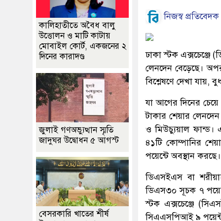
নিজস্ব প্রতিবেদক
কালিহাতীতে অবৈধ বালু
উত্তোলন ও মাটি কাটায়
মোবাইল কোর্ট, একজনের ২
ঢাকা স্টক এক্সচেঞ্জে
দিনের কারাদণ্ড
লেনদেন বেড়েছে। অপর ব
বিশ্লেষণে দেখা যায়,
যা আগের দিনের চেয়ে
টাকার শেয়ার লেনদেন
ও মিউচ্যুয়াল ফান্ড
জুলাই গণঅভ্যুত্থান স্মৃতি
জাদুঘর উদ্বোধন ৫ আগস্ট
৪১টি কোম্পানির শেয়
পয়েন্টে অবস্থান করছে।
ডিএসইএস বা শরীয়াহ
ডিএস৩০ সূচক ৭ পয়েন্ট
স্টক এক্সচেঞ্জে (স
বেসরকারি খাতের শীর্ষ
সিএএসপিআই ৯ পয়েন্ট