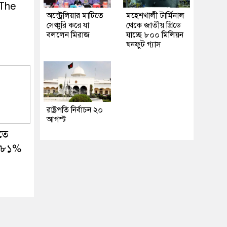
 The
অস্ট্রেলিয়ার মাটিতে
মহেশখালী টার্মিনাল
সেঞ্চুরি করে যা
থেকে জাতীয় গ্রিডে
l
বললেন মিরাজ
যাচ্ছে ৮০০ মিলিয়ন
ঘনফুট গ্যাস
রাষ্ট্রপতি নির্বাচন ২০
আগস্ট
তে
১.৮১%