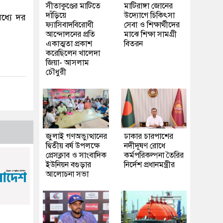
সীতাকুণ্ডের মাটিতে
মাটিরাঙ্গা জোনের
দাঁড়িয়ে
উদ্যোগে চিকিৎসা
ধ্যে দর
ফ্যাসিবাদবিরোধী
সেবা ও শিক্ষার্থীদের
আন্দোলনের প্রতি
মাঝে শিক্ষা সামগ্রী
একাত্মতা প্রকাশ
বিতরন
করেছিলেন খালেদা
জিয়া- আসলাম
চৌধুরী
জুলাই গণঅভ্যুত্থানের
ঢাকার চারপাশের
দ্বিতীয় বর্ষ উপলক্ষে
নদীদূষণ রোধে
প্রেসক্লাব ও সাংবাদিক
কর্মপরিকল্পনা তৈরির
ইউনিয়ন বগুড়ার
নির্দেশ প্রধানমন্ত্রীর
আলোচনা সভা