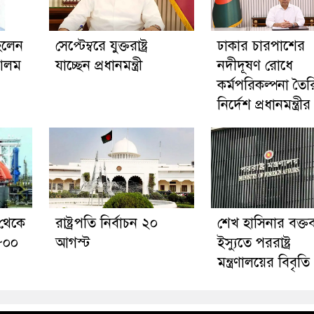
হলেন
সেপ্টেম্বরে যুক্তরাষ্ট্র
ঢাকার চারপাশের
 আলম
যাচ্ছেন প্রধানমন্ত্রী
নদীদূষণ রোধে
কর্মপরিকল্পনা তৈর
নির্দেশ প্রধানমন্ত্রীর
 থেকে
রাষ্ট্রপতি নির্বাচন ২০
শেখ হাসিনার বক্তব
 ৮০০
আগস্ট
ইস্যুতে পররাষ্ট্র
মন্ত্রণালয়ের বিবৃতি