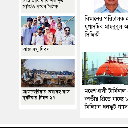
সঙ্গে মার্কিন বিশেষ দূত
সার্জিও গরের বৈঠক
বিমানের পরিচালক 
যুগ্মসচিব মাহবুবুল
সিদ্দিকী
আজ বন্ধু দিবস
মহেশখালী টার্মিনাল
আলজেরিয়ায় ভয়াবহ বাস
দুর্ঘটনায় নিহত ২৭
জাতীয় গ্রিডে যাচ্ছে
মিলিয়ন ঘনফুট গ্যাস