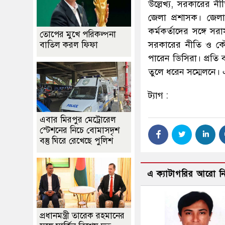
উল্লেখ্য, সরকারের নী
জেলা প্রশাসক। জেলা প্
কর্মকর্তাদের সঙ্গে স
তোপের মুখে পরিকল্পনা
সরকারের নীতি ও কৌশ
বাতিল করল ফিফা
পারেন ডিসিরা। প্রতি 
তুলে ধরেন সম্মেলনে।
ট্যাগ :
এবার মিরপুর মেট্রোরেল
স্টেশনের নিচে বোমাসদৃশ
বস্তু ঘিরে রেখেছে পুলিশ
এ ক্যাটাগরির আরো 
প্রধানমন্ত্রী তারেক রহমানের