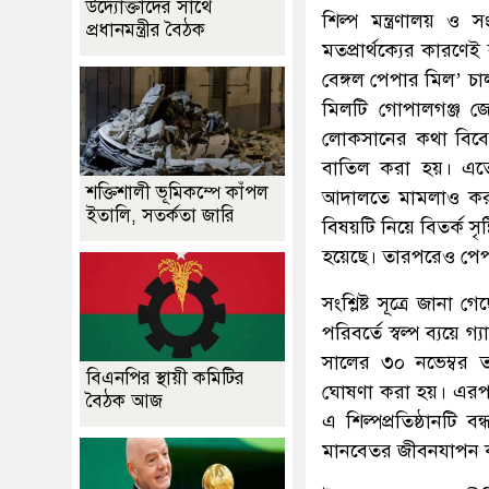
উদ্যোক্তাদের সাথে
শিল্প মন্ত্রণালয় ও স
প্রধানমন্ত্রীর বৈঠক
মতপ্রার্থক্যের কারণ
বেঙ্গল পেপার মিল’ চাল
মিলটি গোপালগঞ্জ জেলা
লোকসানের কথা বিবে
বাতিল করা হয়। এতে 
শক্তিশালী ভূমিকম্পে কাঁপল
আদালতে মামলাও করা 
ইতালি, সতর্কতা জারি
বিষয়টি নিয়ে বিতর্ক সৃষ
হয়েছে। তারপরেও পেপা
সংশ্লিষ্ট সূত্রে জানা
পরিবর্তে স্বল্প ব্যয়ে 
সালের ৩০ নভেম্বর ত
বিএনপির স্থায়ী কমিটির
ঘোষণা করা হয়। এরপর থ
বৈঠক আজ
এ শিল্পপ্রতিষ্ঠানটি
মানবেতর জীবনযাপন 