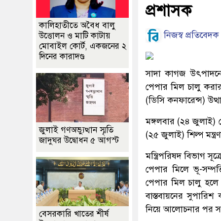
প্রশাসক
কালিহাতীতে অবৈধ বালু
নিজস্ব প্রতিবেদক
উত্তোলন ও মাটি কাটায়
মোবাইল কোর্ট, একজনের ২
দিনের কারাদণ্ড
সাদা কাগজ উৎপাদনে এক
পেপার মিল চালু করার 
(ডিসি কনফারেন্স) উত্থ
মঙ্গলবার (২৪ জুলাই) থ
জুলাই গণঅভ্যুত্থান স্মৃতি
(২৫ জুলাই) শিল্প মন্ত্
জাদুঘর উদ্বোধন ৫ আগস্ট
মন্ত্রিপরিষদ বিভাগ সূত
পেপার মিলে ভূ-সম্প
পেপার মিল চালু হলে কর্
বাস্তবায়নের সুপারিশ
নিয়ে আলোচনার পর সরকার
বেসরকারি খাতের শীর্ষ