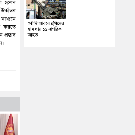
্তা হলেন
ঊর্ধ্বতন
মাধ্যমে
সৌদি আরবে হুথিদের
ময় করতে
হামলায় ১১ নাগরিক
্রস্তাব
আহত
ন।