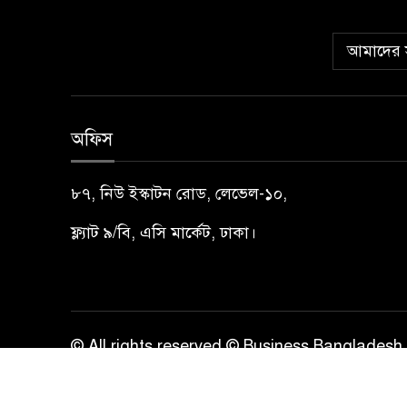
আমাদের স
অফিস
৮৭, নিউ ইস্কাটন রোড, লেভেল-১০,
ফ্ল্যাট ৯/বি, এসি মার্কেট, ঢাকা।
© All rights reserved © Business Bangladesh