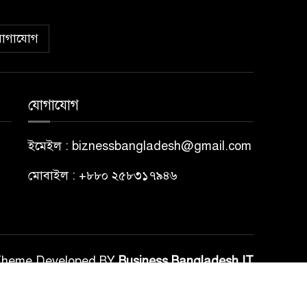
োগাযোগ
যোগাযোগ
ইমেইল : biznessbangladesh@gmail.com
মোবাইল : +৮৮০ ২৫৮৩১৭৯৪৬
Theme Developed BY
Business Bangladesh IT