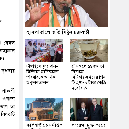
৮
হাসপাতালে ভর্তি মিঠুন চক্রবর্তী
 বেঙ্গল
ম্মেলনে
সক।
টাঙ্গাইলে মৃত বাস-
শ্রীমঙ্গলে ১৪তম চা
ন বুধবার
মিনিবাস মালিকদের
নিলামে
পরিবারকে আর্থিক
বিটিআরআইয়ের গ্রিন
অনুদান প্রদান
টি ২৭৯০ টাকা কেজি
দরে বিক্রি
য়, পাকশী
। এছাড়া
বিভাগ তা
 বিষয়টি
কালিহাতীতে মর্মান্তিক
প্রতিরক্ষা চুক্তি করতে