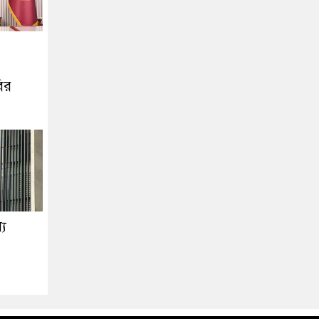
ির
্য