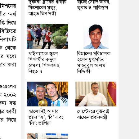
দুর্ঘটনা: ট্রাকের ধাক্কায়
যাচ্ছে সৌদি আরব,
 কমিশনের
কিশোরের মৃত্যু,
তুরস্ক ও পাকিস্তান
আহত তিন সঙ্গী
র ‘নর্থ
্তি দিয়ে
িক্রিতে
নিলামটি
্ষ থেকে
থাইল্যান্ডে স্কুলে
বিমানের পরিচালক
র মধ্যে
শিক্ষার্থীর বন্দুক
হলেন যুগ্মসচিব
াহার করা
হামলা, শিক্ষকসহ
মাহবুবুল আলম
নিহত ৭
সিদ্দিকী
স ওয়েলের
িয়ে ২০০২
্য বন্ধ
্র ভারী
স্কালোনিই আমার
সেপ্টেম্বরে যুক্তরাষ্ট্র
প্ল্যান ‘এ’, ‘বি’ এবং
যাচ্ছেন প্রধানমন্ত্রী
ার নিয়ে
‘সি’: তাপিয়া