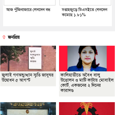
আজ পুঁজিবাজারে লেনদেন বন্ধ
সপ্তাহজুড়ে ডিএসইতে লেনদেন
কমেছে ১.৮১%
জনপ্রিয়
জুলাই গণঅভ্যুত্থান স্মৃতি জাদুঘর
কালিহাতীতে অবৈধ বালু
উদ্বোধন ৫ আগস্ট
উত্তোলন ও মাটি কাটায় মোবাইল
কোর্ট, একজনের ২ দিনের
কারাদণ্ড