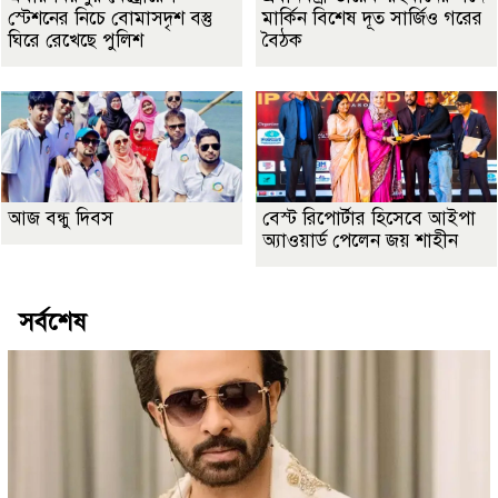
স্টেশনের নিচে বোমাসদৃশ বস্তু
মার্কিন বিশেষ দূত সার্জিও গরের
ঘিরে রেখেছে পুলিশ
বৈঠক
আজ বন্ধু দিবস
বেস্ট রিপোর্টার হিসেবে আইপা
অ্যাওয়ার্ড পেলেন জয় শাহীন
সর্বশেষ