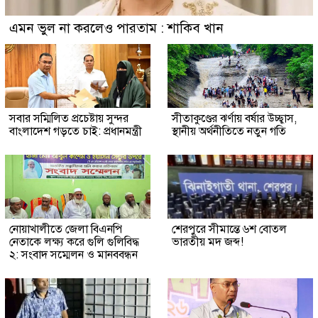
এমন ভুল না করলেও পারতাম : শাকিব খান
সবার সম্মিলিত প্রচেষ্টায় সুন্দর
সীতাকুণ্ডের ঝর্ণায় বর্ষার উচ্ছ্বাস,
বাংলাদেশ গড়তে চাই: প্রধানমন্ত্রী
স্থানীয় অর্থনীতিতে নতুন গতি
নোয়াখালীতে জেলা বিএনপি
শেরপুরে সীমান্তে ৬শ বোতল
নেতাকে লক্ষ্য করে গুলি গুলিবিদ্ধ
ভারতীয় মদ জব্দ!
২: সংবাদ সম্মেলন ও মানববন্ধন