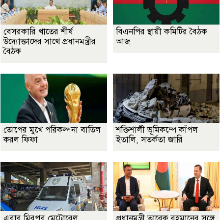
বেসরকারি খাতের শীর্ষ
বিএনপির স্থায়ী কমিটির বৈঠক
উদ্যোক্তাদের সাথে প্রধানমন্ত্রীর
আজ
বৈঠক
তোপের মুখে পরিকল্পনা বাতিল
শক্তিশালী ভূমিকম্পে কাঁপল
করল ফিফা
ইতালি, সতর্কতা জারি
এবার মিরপুর মেট্রোরেল
প্রধানমন্ত্রী তারেক রহমানের সঙ্গে