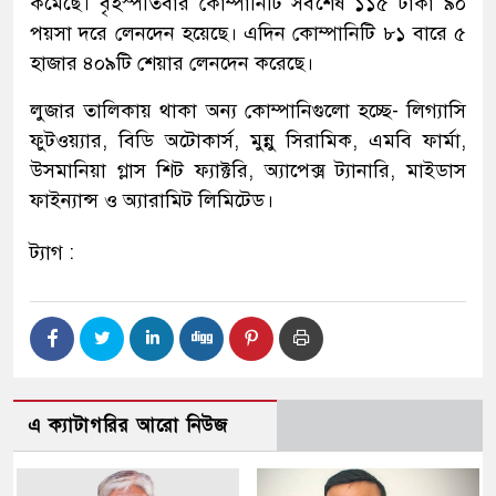
কমেছে। বৃহস্পতিবার কোম্পানিটি সর্বশেষ ১১৫ টাকা ৯০
পয়সা দরে লেনদেন হয়েছে। এদিন কোম্পানিটি ৮১ বারে ৫
হাজার ৪০৯টি শেয়ার লেনদেন করেছে।
লুজার তালিকায় থাকা অন্য কোম্পানিগুলো হচ্ছে- লিগ্যাসি
ফুটওয়্যার, বিডি অটোকার্স, মুন্নু সিরামিক, এমবি ফার্মা,
উসমানিয়া গ্লাস শিট ফ্যাক্টরি, অ্যাপেক্স ট্যানারি, মাইডাস
ফাইন্যান্স ও অ্যারামিট লিমিটেড।
ট্যাগ :
এ ক্যাটাগরির আরো নিউজ