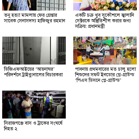
তনু হত্যা মামলায় ফের গ্রেপ্তার
একটি চক্র খুব সুকৌশলে জ্বালানি
সাবেক সেনাসদস্য হাফিজুর রহমান
সেক্টরকে অস্থিতিশীল করার জন্য
সক্রিয়: প্রধানমন্ত্রী
ডিজিএফআইয়ের ‘আয়নাঘর’
পাবনায় প্রথমবারের মত চালু হলো
পরিদর্শনে ট্রাইব্যুনালের বিচারকরা
শিশুদের সফট ইনডোর প্লে-গ্রাউন্ড
‘পিএস ডিসনে প্লে-গ্রাউন্ড’
সিরাজগঞ্জে বাস ও ট্রাকের সংঘর্ষে
নিহত ২