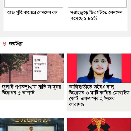
আজ পুঁজিবাজারে লেনদেন বন্ধ
সপ্তাহজুড়ে ডিএসইতে লেনদেন
কমেছে ১.৮১%
জনপ্রিয়
জুলাই গণঅভ্যুত্থান স্মৃতি জাদুঘর
কালিহাতীতে অবৈধ বালু
উদ্বোধন ৫ আগস্ট
উত্তোলন ও মাটি কাটায় মোবাইল
কোর্ট, একজনের ২ দিনের
কারাদণ্ড