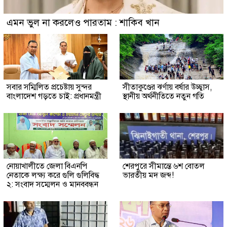
এমন ভুল না করলেও পারতাম : শাকিব খান
সবার সম্মিলিত প্রচেষ্টায় সুন্দর
সীতাকুণ্ডের ঝর্ণায় বর্ষার উচ্ছ্বাস,
বাংলাদেশ গড়তে চাই: প্রধানমন্ত্রী
স্থানীয় অর্থনীতিতে নতুন গতি
নোয়াখালীতে জেলা বিএনপি
শেরপুরে সীমান্তে ৬শ বোতল
নেতাকে লক্ষ্য করে গুলি গুলিবিদ্ধ
ভারতীয় মদ জব্দ!
২: সংবাদ সম্মেলন ও মানববন্ধন