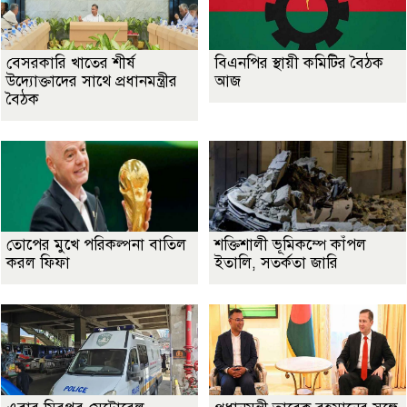
বেসরকারি খাতের শীর্ষ
বিএনপির স্থায়ী কমিটির বৈঠক
উদ্যোক্তাদের সাথে প্রধানমন্ত্রীর
আজ
বৈঠক
তোপের মুখে পরিকল্পনা বাতিল
শক্তিশালী ভূমিকম্পে কাঁপল
করল ফিফা
ইতালি, সতর্কতা জারি