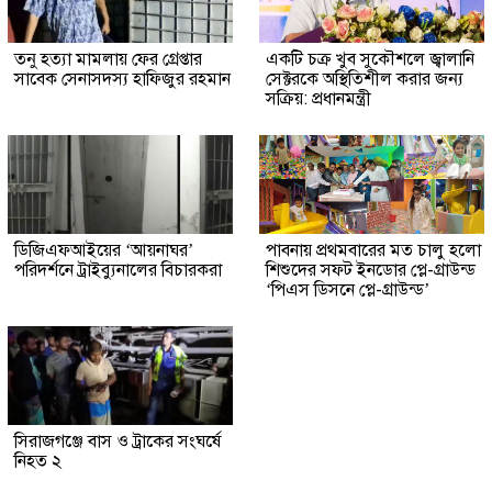
তনু হত্যা মামলায় ফের গ্রেপ্তার
একটি চক্র খুব সুকৌশলে জ্বালানি
সাবেক সেনাসদস্য হাফিজুর রহমান
সেক্টরকে অস্থিতিশীল করার জন্য
সক্রিয়: প্রধানমন্ত্রী
ডিজিএফআইয়ের ‘আয়নাঘর’
পাবনায় প্রথমবারের মত চালু হলো
পরিদর্শনে ট্রাইব্যুনালের বিচারকরা
শিশুদের সফট ইনডোর প্লে-গ্রাউন্ড
‘পিএস ডিসনে প্লে-গ্রাউন্ড’
সিরাজগঞ্জে বাস ও ট্রাকের সংঘর্ষে
নিহত ২