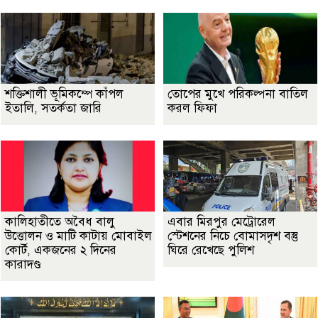
শক্তিশালী ভূমিকম্পে কাঁপল
তোপের মুখে পরিকল্পনা বাতিল
ইতালি, সতর্কতা জারি
করল ফিফা
কালিহাতীতে অবৈধ বালু
এবার মিরপুর মেট্রোরেল
উত্তোলন ও মাটি কাটায় মোবাইল
স্টেশনের নিচে বোমাসদৃশ বস্তু
কোর্ট, একজনের ২ দিনের
ঘিরে রেখেছে পুলিশ
কারাদণ্ড