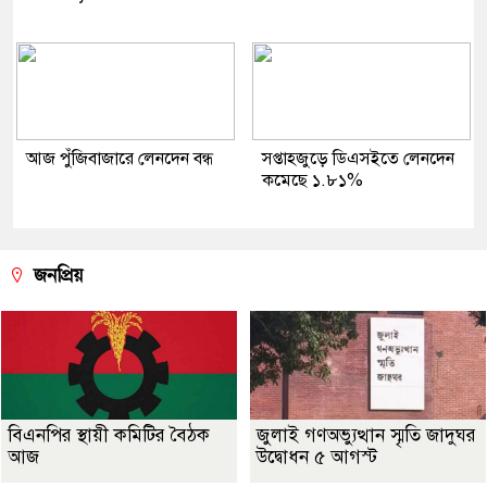
আজ পুঁজিবাজারে লেনদেন বন্ধ
সপ্তাহজুড়ে ডিএসইতে লেনদেন
কমেছে ১.৮১%
জনপ্রিয়
বিএনপির স্থায়ী কমিটির বৈঠক
জুলাই গণঅভ্যুত্থান স্মৃতি জাদুঘর
আজ
উদ্বোধন ৫ আগস্ট