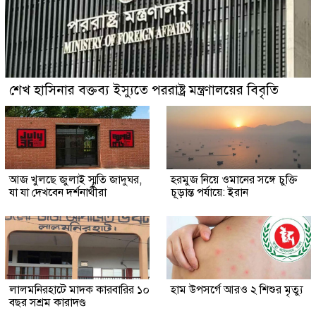
শেখ হাসিনার বক্তব্য ইস্যুতে পররাষ্ট্র মন্ত্রণালয়ের বিবৃতি
আজ খুলছে জুলাই স্মৃতি জাদুঘর,
হরমুজ নিয়ে ওমানের সঙ্গে চুক্তি
যা যা দেখবেন দর্শনার্থীরা
চূড়ান্ত পর্যায়ে: ইরান
লালমনিরহাটে মাদক কারবারির ১০
হাম উপসর্গে আরও ২ শিশুর মৃত্যু
বছর সশ্রম কারাদণ্ড