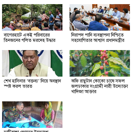
‎বাগেরহাটে একই পরিবারের
নিরাপদ পানি ব্যবস্থাপনা নিশ্চিতে
তিনজনের গলিত মরদেহ উদ্ধার
সহযোগিতার আশ্বাস প্রধানমন্ত্রীর
শেখ হাসিনার ‘বক্তব্য’ নিয়ে অবস্থান
কফি রাম্বুটান কোকো চাষে সফল
স্পষ্ট করল ভারত
জলঢাকার সংগ্রামী নারী উদ্যোক্তা
খাদিজা আক্তার