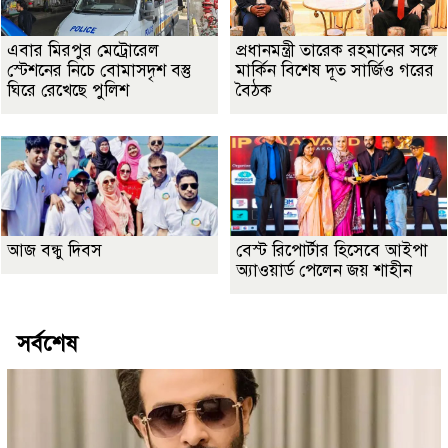
এবার মিরপুর মেট্রোরেল
প্রধানমন্ত্রী তারেক রহমানের সঙ্গে
স্টেশনের নিচে বোমাসদৃশ বস্তু
মার্কিন বিশেষ দূত সার্জিও গরের
ঘিরে রেখেছে পুলিশ
বৈঠক
আজ বন্ধু দিবস
বেস্ট রিপোর্টার হিসেবে আইপা
অ্যাওয়ার্ড পেলেন জয় শাহীন
সর্বশেষ