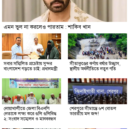
এমন ভুল না করলেও পারতাম : শাকিব খান
সবার সম্মিলিত প্রচেষ্টায় সুন্দর
সীতাকুণ্ডের ঝর্ণায় বর্ষার উচ্ছ্বাস,
বাংলাদেশ গড়তে চাই: প্রধানমন্ত্রী
স্থানীয় অর্থনীতিতে নতুন গতি
নোয়াখালীতে জেলা বিএনপি
শেরপুরে সীমান্তে ৬শ বোতল
নেতাকে লক্ষ্য করে গুলি গুলিবিদ্ধ
ভারতীয় মদ জব্দ!
২: সংবাদ সম্মেলন ও মানববন্ধন