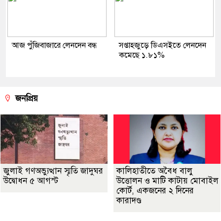
আজ পুঁজিবাজারে লেনদেন বন্ধ
সপ্তাহজুড়ে ডিএসইতে লেনদেন
কমেছে ১.৮১%
জনপ্রিয়
জুলাই গণঅভ্যুত্থান স্মৃতি জাদুঘর
কালিহাতীতে অবৈধ বালু
উদ্বোধন ৫ আগস্ট
উত্তোলন ও মাটি কাটায় মোবাইল
কোর্ট, একজনের ২ দিনের
কারাদণ্ড