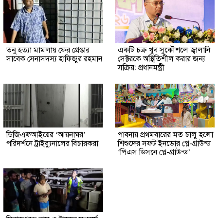
তনু হত্যা মামলায় ফের গ্রেপ্তার
একটি চক্র খুব সুকৌশলে জ্বালানি
সাবেক সেনাসদস্য হাফিজুর রহমান
সেক্টরকে অস্থিতিশীল করার জন্য
সক্রিয়: প্রধানমন্ত্রী
ডিজিএফআইয়ের ‘আয়নাঘর’
পাবনায় প্রথমবারের মত চালু হলো
পরিদর্শনে ট্রাইব্যুনালের বিচারকরা
শিশুদের সফট ইনডোর প্লে-গ্রাউন্ড
‘পিএস ডিসনে প্লে-গ্রাউন্ড’